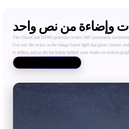
ت وإضاءة من نص واحد
The OmniCraft HDRI generator writes 360° panoramic environme
Use one file twice: as the image-based light that gives chrome an
to reflect, and as the backdrop behind your render or motion-grap
Open the HDRI generator