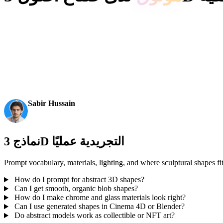
AI 3D just hit a new threshold. Rodin Gen-2.5: Geometry in
becomes an actual pipeline tool.
Sabir Hussain
AI & Tech Enthusiast
نماذج 3D التجريدية عمليًا
Prompt vocabulary, materials, lighting, and where sculptural shapes fit 
How do I prompt for abstract 3D shapes?
Can I get smooth, organic blob shapes?
How do I make chrome and glass materials look right?
Can I use generated shapes in Cinema 4D or Blender?
Do abstract models work as collectible or NFT art?