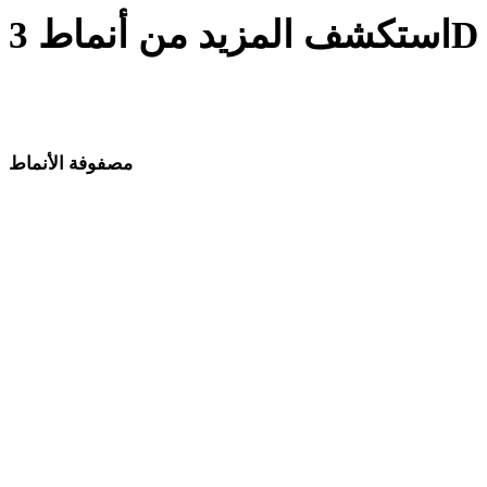
قارن الاتجاهات البصرية القريبة واختر اللغة الأسلوبية الأنسب لسير
عمل الأصول.
مصفوفة الأنماط
روابط مباشرة بين صفحات أنماط 3D بالذكاء الاصطناعي.
Low Poly
كرتونية
واقعية
مُنمّقة
أنمي
فن البكسل