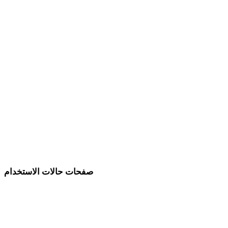
بسيطة
خيالية
من العصور الوسطى
حديثة
ريترو
تجريدية
Show 9 more
صفحات حالات الاستخدام
اربط اختيارات الأسلوب بأهداف الإنتاج.
تطوير الألعاب