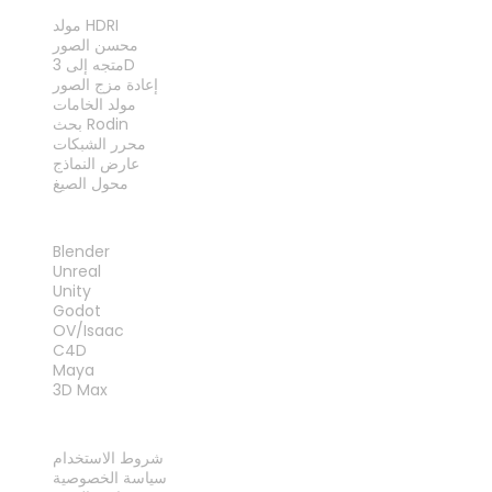
الأدوات
مولد HDRI
محسن الصور
متجه إلى 3D
إعادة مزج الصور
مولد الخامات
بحث Rodin
محرر الشبكات
عارض النماذج
محول الصيغ
الإضافات
Blender
Unreal
Unity
Godot
OV/Isaac
C4D
Maya
3D Max
قانوني
شروط الاستخدام
سياسة الخصوصية