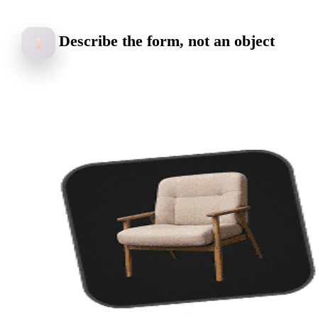
Describe the form, not an object
1
Lead with geometry words. Try: "abstract twisted ribbon sculpture,
polished chrome, flowing continuous curve, studio background".
Twisted, stacked, perforated, molten — the adjectives steer the
silhouette.