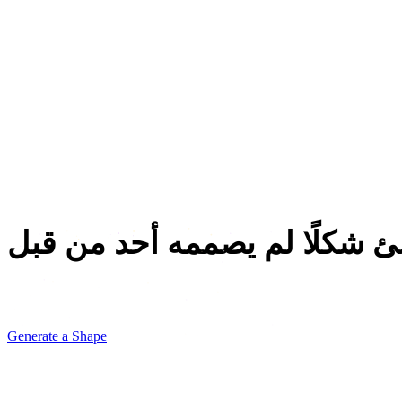
التجارة الإلكترونية
الطباعة ثلاثية الأبعاد
التحريك
VR / AR
تصميم الشخصيات
ئ شكلًا لم يصممه أحد من قبل
Write three geometry words, pick a material, and see a sculpt
Generate a Shape