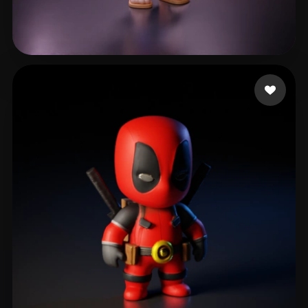
797 إعجابات
gzpy xing