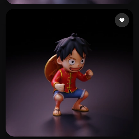
502 إعجابات
GinSiCheung