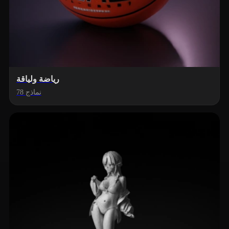
رياضة ولياقة
78 نماذج