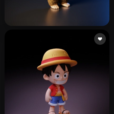
814 إعجابات
محمد