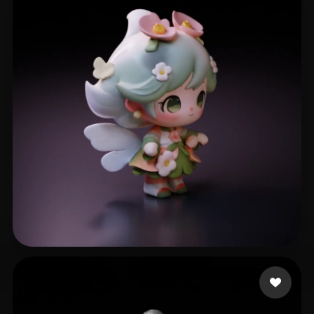
409 إعجابات
x