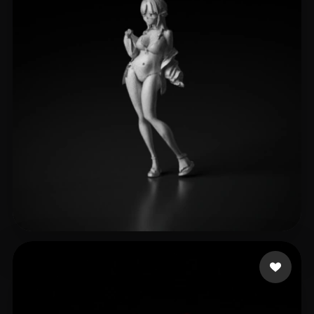
358 إعجابات
eEhyQx