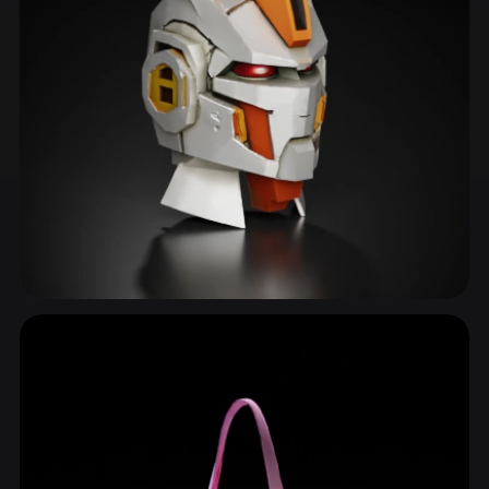
ComfyUI
21
الأنماط
Abstract
Anime
Cartoon
Cel-Shaded
Fantasy
Flat
Gothic
Hand-Painted
Industrial
Isometric
Low Poly
Medieval
Minimalist
Modern
Organic
Photorealistic
Mecha & Gundam
Pixel Art
Realistic
Retro
Stylized
32 نماذج
Voxel