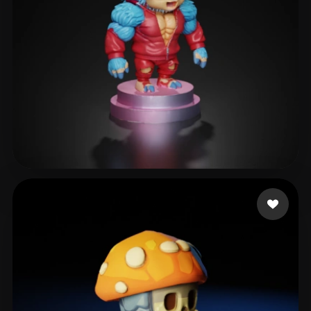
120 إعجابات
FabioCorreia99