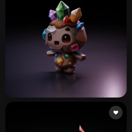
57 إعجابات
ll310650