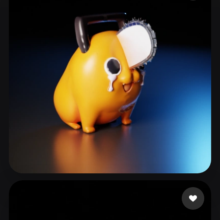
ComfyUI
21
الأنماط
Abstract
Anime
Cartoon
Cel-Shaded
Fantasy
Flat
Gothic
Hand-Painted
Industrial
Isometric
Low Poly
Medieval
Minimalist
Modern
Organic
Photorealistic
Pixel Art
Realistic
Retro
Stylized
Voxel
73號林沛晴
224 إعجابات