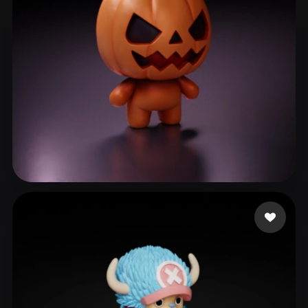
182 إعجابات
lane_exodus