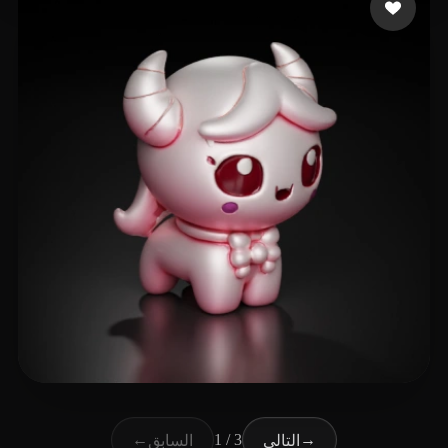
24 إعجابات
Meirson Shani
←
1 / 3
→
التالي
السابق