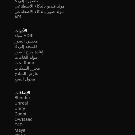
صورة إلى 3D
مولد فيديو بالذكاء الاصطناعي
مولد صور بالذكاء الاصطناعي
API
الأدوات
مولد HDRI
محسن الصور
متجه إلى 3D
إعادة مزج الصور
مولد الخامات
بحث Rodin
محرر الشبكات
عارض النماذج
محول الصيغ
الإضافات
Blender
Unreal
Unity
Godot
OV/Isaac
C4D
Maya