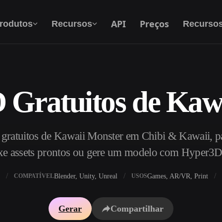
API
Preços
rodutos
Recursos
Recurso
 Gratuitos de Kaw
Texto Para 3D
Do prompt de texto ao objeto 3D — na hora.
gratuitos de Kawaii Monster em Chibi & Kawaii, 
API
Integre nossa IA criativa ao seu app ou fluxo
xe assets prontos ou gere um modelo com Hyper3D
de trabalho.
Blender, Unity, Unreal
Games, AR/VR, Print
COMPATÍVEL
USOS
exturas IA
Motor de Busca de Modelos 3D
Gerar
Compartilhar
HDRI IA
Conversor de SVG para 3D