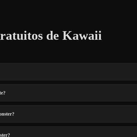
atuitos de Kawaii
te?
onster?
ster?