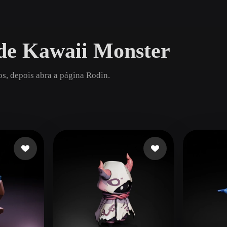
Game
n
Development
de Kawaii Monster
ce
VR/AR
Mechanical
s, depois abra a página Rodin.
Engineering
ot
Maya
3DS Max
ComfyUI
oon
Cel-Shaded
Fantasy
tric
Low Poly
Medieval