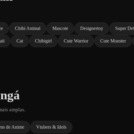
re
Chibi Animal
Mascote
Designertoy
Super De
aii
Cat
Chibigirl
Cute Warrior
Cute Monster
angá
mais amplas.
ens de Anime
Vtubers & Idols