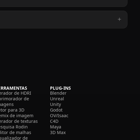
ERRAMENTAS
PLUG-INS
erador de HDRI
Blender
primorador de
Unreal
magens
Unity
etor para 3D
Godot
emix de imagem
OV/Isaac
erador de texturas
C4D
esquisa Rodin
Maya
ditor de malhas
3D Max
isualizador de