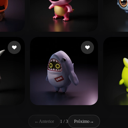
curtidas
Rausch Jorge
10 curtidas
Keach
n
27 curtidas
Wang Colin
34 curtidas
_ _ D
←
Anterior
1 / 3
Próximo
→