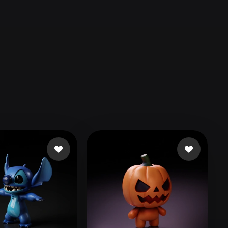
Automotive
Design
Character
Design
21
Flat
Gothic
Minimalist
Modern