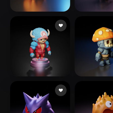
Organic
Photorealistic
Pixel
73號林沛晴
224 curtidas
ll310650
57 curt
FabioCorreia99
120 curtidas
kingston matt