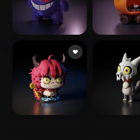
Pablo Juan
307 curtidas
Paws Pastel
65 
Gary
33 curtidas
Tanner Lincol