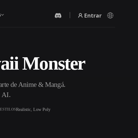
Entrar
s
aii Monster
Gerador De Vídeo IA
Crie vídeos a partir de texto ou imagens com
IA.
parte de Anime & Mangá.
 AI.
Realistic, Low Poly
ESTILOS
Editor de Malhas 3D