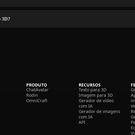
o 3D?
PRODUTO
RECURSOS
F
ChatAvatar
Texto para 3D
G
Rodin
Imagem para 3D
A
OmniCraft
Gerador de vídeo
i
com IA
V
Gerador de imagens
R
com IA
G
API
P
E
V