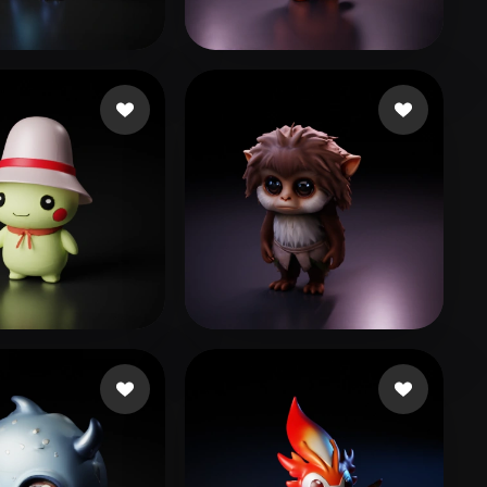
Stylized
Voxel
olange
250 curtidas
lane_exodus
182 curtidas
rique Pôle
127 curtidas
Febrian Samuel
68 curtidas