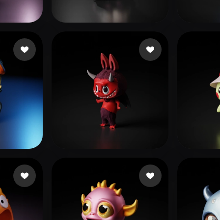
 Art
Realistic
Retro
idas
suppoert kazan
135 curtidas
Ros S
hew
255 curtidas
ganta
187 curtidas
Numé