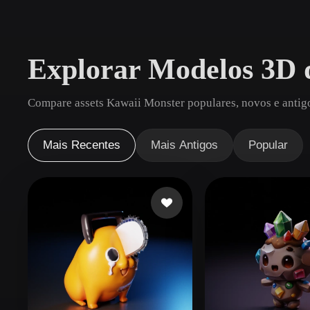
Casos De Uso
3D Printing
Animatio
Explorar Modelos 3D 
NFT Creation
E-commer
Jewelry
Metaverse
Compare assets Kawaii Monster populares, novos e antigo
Design
Plug-Ins
Mais Recentes
Mais Antigos
Popular
Blender
Unity
Unreal
God
Estilos
Abstract
Anime
Cart
Hand-Painted
Industrial
Isome