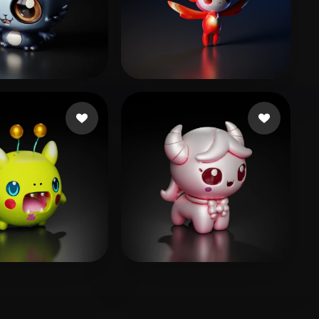
 Russell
26 curtidas
Segundo Floky
27 curtidas
k Tv
16 curtidas
Meirson Shani
24 curtidas