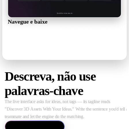
Navegue e baixe
Results stream in as you scroll — orbit interactive embeds,
hover for 3D previews, then use Download and Share right on
the card.
4 libraries · Download · Share
Descreva, não use
palavras-chave
The live interface asks for ideas, not tags — its tagline reads
"Discover 3D Assets With Your Ideas." Write the sentence you'd tell a
teammate and let the engine do the matching.
Abrir o Rodin Search