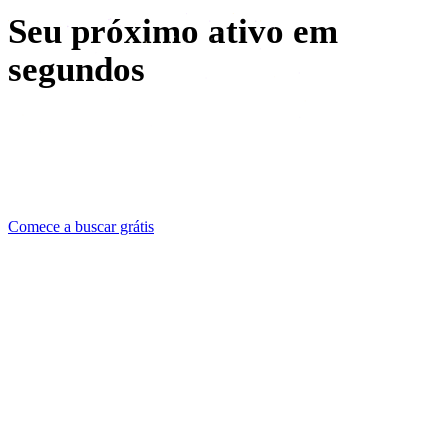
Seu próximo ativo em
segundos
Type it, drop it, or upload it — Rodin Search digs through
four libraries while you stay in one browser tab. Free to
all, no login required.
Comece a buscar grátis