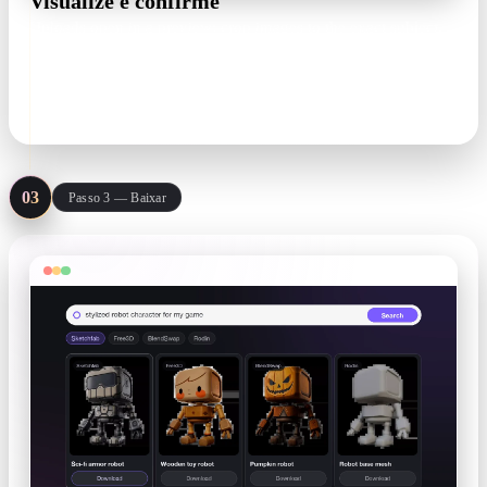
Visualize e confirme
Uploads open in a preview: crop images to the exact subject,
or check models in a real 3D viewer while Auto Match pairs
.mtl, texture, and .bin files.
Crop · 3D viewer · Auto Match
03
Passo 3 — Baixar