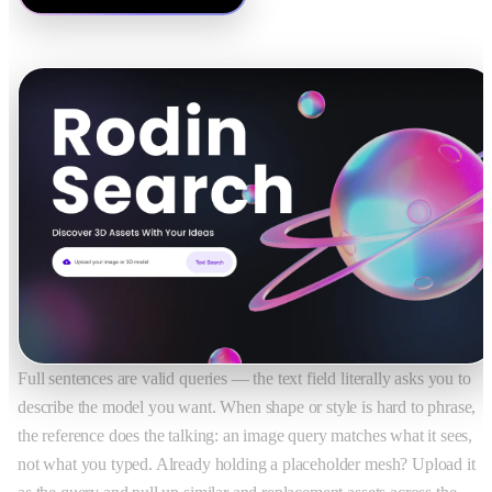
Full sentences are valid queries — the text field literally asks you to
describe the model you want. When shape or style is hard to phrase,
the reference does the talking: an image query matches what it sees,
not what you typed. Already holding a placeholder mesh? Upload it