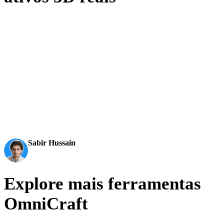
Equipes de produção usam o Hyper3D para transformar referências
de imagem e prompts em modelos 3D editáveis e prontos para
exportação com mais rapidez.
AI 3D chegou a um novo patamar. Rodin Gen-2.5 entrega
geometria rápida, suporte high-poly, estrutura limpa e
resultados prontos para produção.
Sabir Hussain
Entusiasta de IA e tecnologia
Explore mais ferramentas
OmniCraft