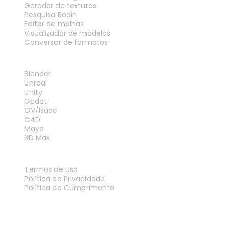
Gerador de texturas
Pesquisa Rodin
Editor de malhas
Visualizador de modelos
Conversor de formatos
PLUG-INS
Blender
Unreal
Unity
Godot
OV/Isaac
C4D
Maya
3D Max
LEGAL
Termos de Uso
Política de Privacidade
Política de Cumprimento
Fale Conosco