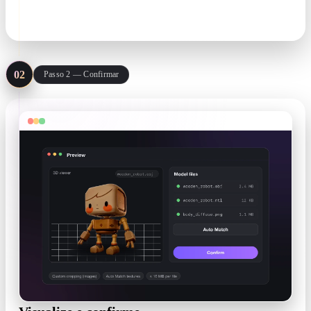
JPG · PNG · HEIC · OBJ · FBX · GLB · ≤10 MB
02
Passo 2 — Confirmar