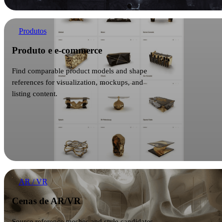
Produto e e-commerce
Produtos
Produto e e-commerce
Find comparable product models and shape
references for visualization, mockups, and
listing content.
Cenas de AR/VR
AR / VR
Cenas de AR/VR
Source reference meshes and style candidates