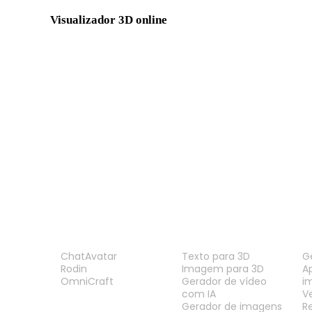
Visualizador 3D online
Visualizador OBJ
Visualizador FBX
Visualizador GLB
Visualizador GLTF
Visualizador DAE
Visualizador 3DS
Visualizador STP
Visualizador IGES
PRODUTO
RECURSOS
F
ChatAvatar
Texto para 3D
G
Rodin
Imagem para 3D
A
OmniCraft
Gerador de vídeo
i
com IA
V
Gerador de imagens
R