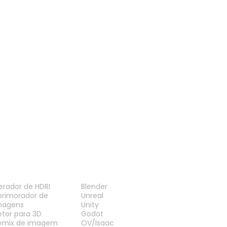
Visualizador USDZ
Visualizador STL
Visualizador 3MF
Visualizador PLY
Visualizador 3DM
Visualizador STEP
Visualizador IFC
ERRAMENTAS
PLUG-INS
erador de HDRI
Blender
primorador de
Unreal
magens
Unity
etor para 3D
Godot
emix de imagem
OV/Isaac