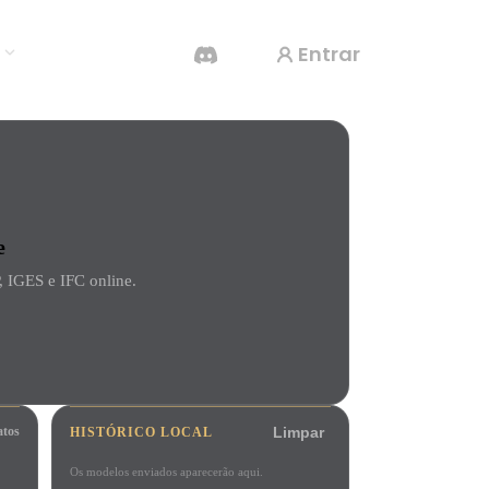
Entrar
s
Gerador De Vídeo IA
Crie vídeos a partir de texto ou imagens com
e
IA.
IGES e IFC online.
Editor de Malhas 3D
atos
HISTÓRICO LOCAL
Limpar
Os modelos enviados aparecerão aqui.