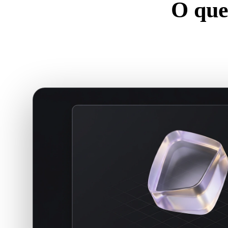
O que
Um bom visuali