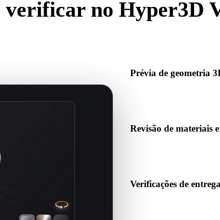
 verificar no Hyper3D 
zador online deve ajudar antes de importar, revisar, converter, public
IA.
Prévia de geometria 
Abra ativos 3D no navegador p
estrutura básica da cena.
Revisão de materiais e
Envie materiais, texturas ou 
veja se a prévia resolve corr
Verificações de entreg
Use o visualizador antes de 
AR, slicers ou pipelines de 