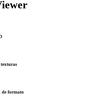
Viewer
ar ou gerar com
3D
ara verificar visibilidade da malha, escala, orientação e
 texturas
arquivos binários auxiliares quando o formato os referenciar e
etamente.
a de formato
mover arquivos para Blender, Unity, Unreal Engine, CAD,
ecommerce.