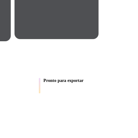
Automotive
Design
Character
Design
UIPES
Pronto para exportar
uto e referências
Leve ativos para fluxos do Blender,
21
Unity, Unreal, AR e impressão.
Flat
Gothic
Minimalist
Modern
ntrega geometria em cerca de 4 s, modelo