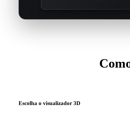
Como 
Escolha um fo
Escolha o visualizador 3D
Use o visualizador geral para uploads amplos ou abra uma p
fluxo específico.