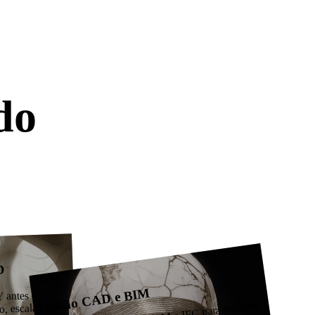
onos, estrutura limpa e resultados prontos para
Stylized
Voxel
do
impressão ou
D
CAD
Revisão CAD e BIM
 antes do
o, escala e