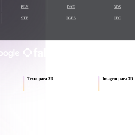
PLY
DAE
3DS
Game
n
Development
STP
IGES
IFC
ce
VR/AR
Mechanical
CONFIADO POR CRIADORES E EQ
Engineering
Prévia local no navegador
Sem conta obrigatória
Até 200 MB
ot
Maya
3DS Max
ComfyUI
Texto para 3D
Imagem para 3D
Transforme prompts em rascunhos de
Converta fotos de prod
modelos texturizados.
em ativos 3D.
oon
Cel-Shaded
Fantasy
tric
Low Poly
Medieval
A IA 3D chegou a um novo patamar. O Rodin Gen-2.5 e