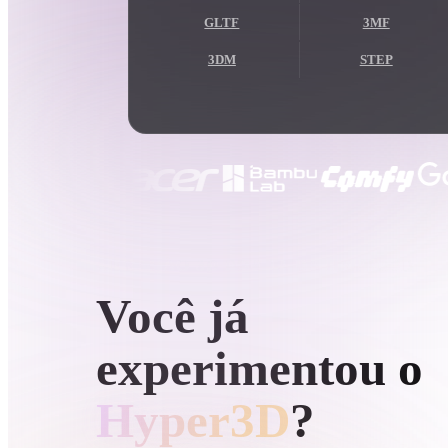
Casos De Uso
GLTF
3MF
3D Printing
Animatio
3DM
STEP
NFT Creation
E-commer
Jewelry
Metaverse
Design
Plug-Ins
Blender
Unity
Unreal
God
GERAÇÃO 3D POR IA DA HYPER3D
Estilos
Você já
Abstract
Anime
Cart
experimentou o
Hand-Painted
Industrial
Isome
Hyper3D
?