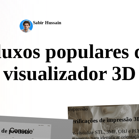
completo em cerca de 5 s, mais de 10 milhões de políg
 Art
Realistic
Retro
produção.
Sabir Hussain
Entusiasta de IA e tecnologia
luxos populares 
visualizador 3D
ze formatos 3D comuns antes de importar para design, jogos, CAD, AR, 
ecommerce.
Impressão
Verificações de impressão 3
 de produto
Pré-visualize STL, 3MF, OBJ e PLY
fatiamento para identificar orientaçã