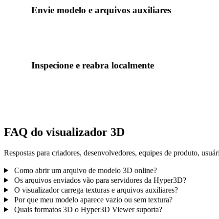
Envie modelo e arquivos auxiliares
Arraste o arquivo principal do modelo. Para OBJ, GLTF, DAE
materiais, binários e texturas.
Inspecione e reabra localmente
Gire, aproxime, redefina a prévia e reabra uploads recentes p
neste dispositivo.
FAQ do visualizador 3D
Respostas para criadores, desenvolvedores, equipes de produto, usuár
Como abrir um arquivo de modelo 3D online?
Os arquivos enviados vão para servidores da Hyper3D?
O visualizador carrega texturas e arquivos auxiliares?
Por que meu modelo aparece vazio ou sem textura?
Quais formatos 3D o Hyper3D Viewer suporta?