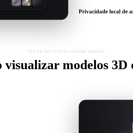
Privacidade local de 
Pré-visualize arquivos no na
dispositivo sem criar conta p
FLUXO DO VISUALIZADOR ONLINE
visualizar modelos 3D 
rmato, envie seu arquivo, inspecione no visualizador modal e reabra up
pelo histórico local.
ágina de formato dedicada para um