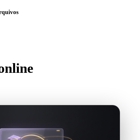
arquivos
vegador e mantenha uploads recentes no histórico local do
ara visualização básica.
online
loads recentes