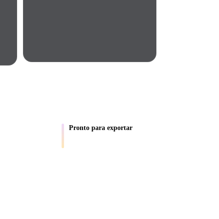
Automotive
Design
Character
Design
UIPES
Pronto para exportar
uto e referências
Leve ativos para fluxos do Blender,
21
Unity, Unreal, AR e impressão.
Flat
Gothic
Minimalist
Modern
ntrega geometria em cerca de 4 s, modelo