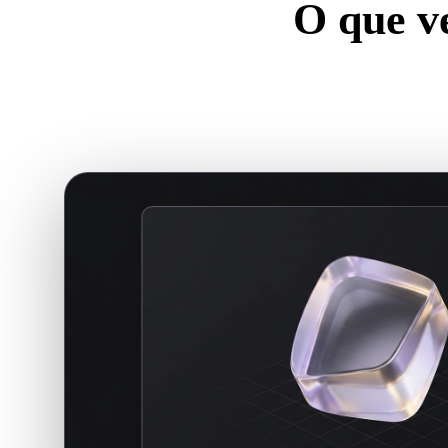
O que v
Um bom visuali