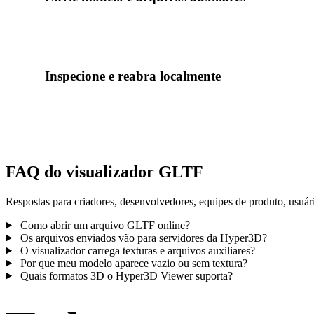
Arraste o arquivo principal do modelo. Para OBJ, GLTF, DAE
materiais, binários e texturas.
Inspecione e reabra localmente
Gire, aproxime, redefina a prévia e reabra uploads recentes p
neste dispositivo.
FAQ do visualizador GLTF
Respostas para criadores, desenvolvedores, equipes de produto, usuár
Como abrir um arquivo GLTF online?
Os arquivos enviados vão para servidores da Hyper3D?
O visualizador carrega texturas e arquivos auxiliares?
Por que meu modelo aparece vazio ou sem textura?
Quais formatos 3D o Hyper3D Viewer suporta?