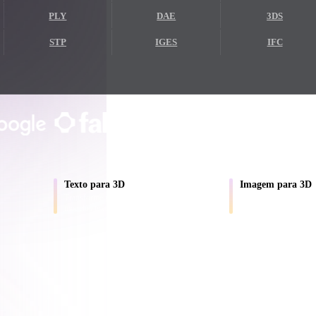
PLY
DAE
3DS
Game
n
Development
STP
IGES
IFC
ce
VR/AR
Mechanical
CONFIADO POR CRIADORES E EQ
Engineering
Prévia local no navegador
Sem conta obrigatória
Até 200 MB
ot
Maya
3DS Max
ComfyUI
Texto para 3D
Imagem para 3D
Transforme prompts em rascunhos de
Converta fotos de prod
modelos texturizados.
em ativos 3D.
oon
Cel-Shaded
Fantasy
tric
Low Poly
Medieval
A IA 3D chegou a um novo patamar. O Rodin Gen-2.5 e