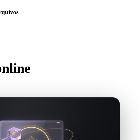
arquivos
vegador e mantenha uploads recentes no histórico local do
ara visualização básica.
nline
e no navegador.