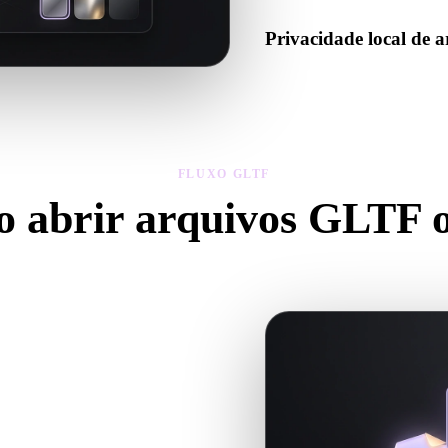
Privacidade local de 
Pré-visualize arquivos no na
dispositivo sem criar conta p
FLUXO GLTF
 abrir arquivos GLTF o
o do visualizador GLTF para pré-visualizar arquivos .GLTF diretament
título, FAQ e links relacionados