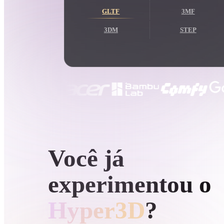
Casos De Uso
GLTF
3MF
3D Printing
Animatio
3DM
STEP
NFT Creation
E-commer
Jewelry
Metaverse
Design
Plug-Ins
Blender
Unity
Unreal
God
GERAÇÃO 3D POR IA DA HYPER3D
Estilos
Você já
Abstract
Anime
Cart
experimentou o
Hand-Painted
Industrial
Isome
Hyper3D
?