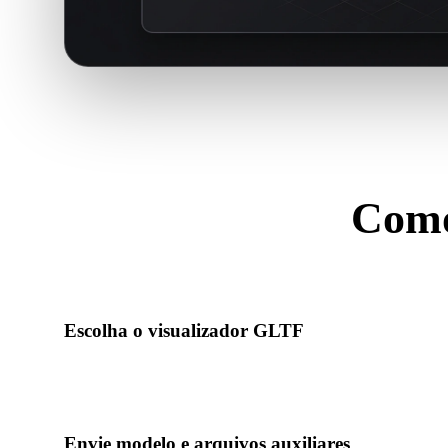
Como
Siga este flux
Escolha o visualizador GLTF
Abra o visualizador GLTF dedicado para que dica de upload, 
correspondam ao fluxo .GLTF.
Envie modelo e arquivos auxiliares