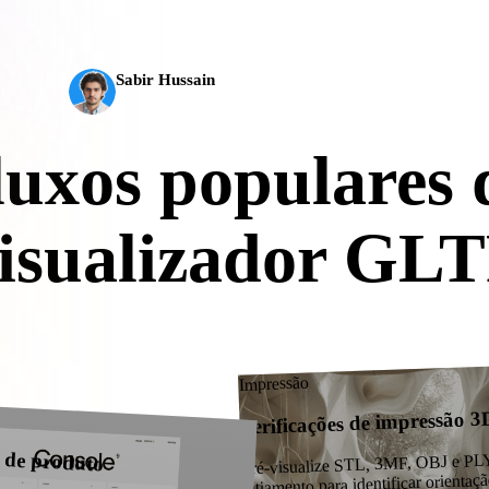
completo em cerca de 5 s, mais de 10 milhões de políg
 Art
Realistic
Retro
produção.
Sabir Hussain
Entusiasta de IA e tecnologia
luxos populares 
isualizador GL
ize arquivos GLTF para fluxos de cenas web antes de importar para outra
3D, CAD, impressão ou tempo real.
Impressão
Verificações de impressão 3
 de produto
Pré-visualize STL, 3MF, OBJ e PLY
fatiamento para identificar orientaçã