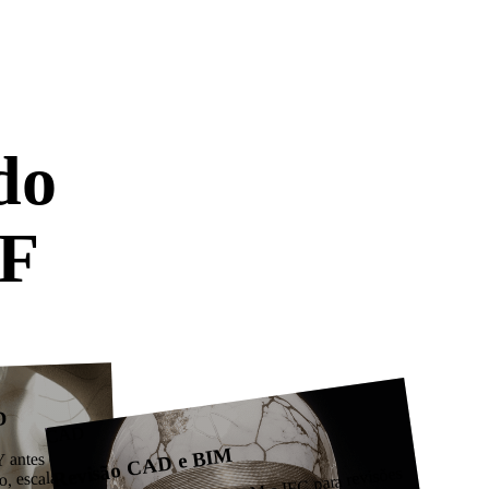
onos, estrutura limpa e resultados prontos para
Stylized
Voxel
do
TF
 ferramenta
D
CAD
Revisão CAD e BIM
 antes do
o, escala e