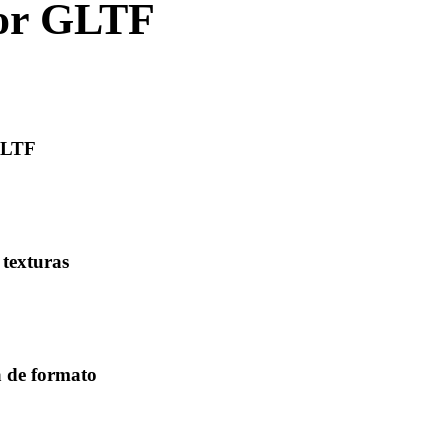
dor GLTF
ar ou gerar com
GLTF
r para verificar visibilidade da malha, escala, orientação e
 texturas
arquivos binários auxiliares quando o formato os referenciar e
etamente.
a de formato
mover arquivos para Blender, Unity, Unreal Engine, CAD,
ecommerce.