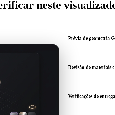
erificar neste visualiza
zador online deve ajudar antes de importar, revisar, converter, public
IA.
Prévia de geometria 
Abra ativos GLTF no navegado
estrutura básica da cena.
Revisão de materiais e
Envie materiais, texturas ou 
veja se a prévia resolve corr
Verificações de entreg
Use o visualizador antes de 
AR, slicers ou pipelines de 