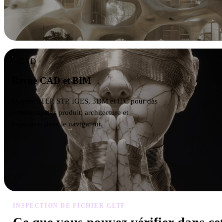
CAD
Revue CAD et BIM
Ouvrez STEP, STP, IGES, 3DM et IFC pour des
revues rapides produit, architecture et
ingénierie dans le navigateur.
INSPECTION DE FICHIER GLTF