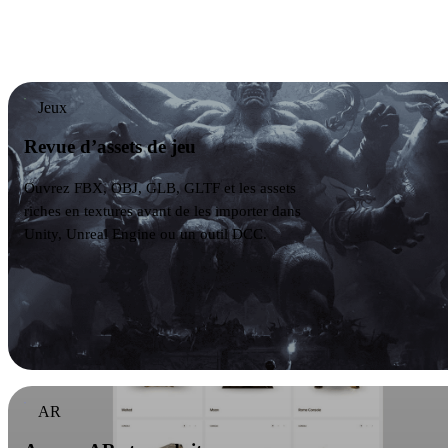
web avant de les importer dans un autre outil 3D,
CAD, impression ou temps réel.
Jeux
Revue d’assets de jeu
Ouvrez FBX, OBJ, GLB, GLTF et les assets
riches en textures avant de les importer dans
Unity, Unreal Engine ou un outil DCC.
AR