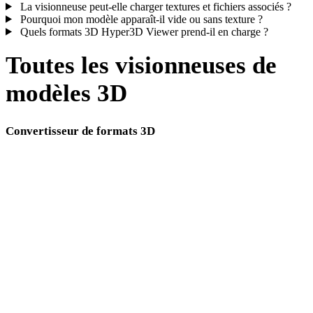
La visionneuse peut-elle charger textures et fichiers associés ?
Pourquoi mon modèle apparaît-il vide ou sans texture ?
Quels formats 3D Hyper3D Viewer prend-il en charge ?
Toutes les visionneuses de
modèles 3D
Convertisseur de formats 3D
Pages de conversion directe incluant GLTF comme format source ou cible.
GLTF vers OBJ
GLTF vers FBX
GLTF vers USDZ
GLTF vers STL
GLTF vers GLB