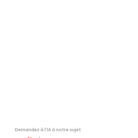
Visionneuse USDZ
Visionneuse PLY
Visionneuse STEP
Visionneuse IGES
Visionneuse DAE
Demandez à l'IA à notre sujet