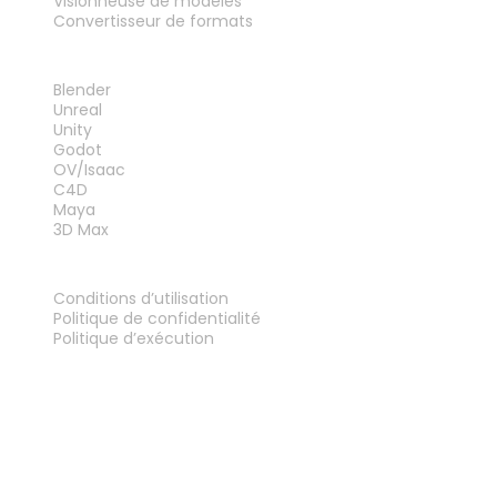
Visionneuse de modèles
Convertisseur de formats
PLUG-INS
Blender
Unreal
Unity
Godot
OV/Isaac
C4D
Maya
3D Max
MENTIONS LÉGALES
Conditions d’utilisation
Politique de confidentialité
Politique d’exécution
Contactez-nous