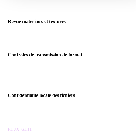
maillage, échelle, orientation et structure de scène.
Revue matériaux et textures
Importez les fichiers matériaux, textures ou binaires associés lorsqu
format les référence, puis vérifiez la prévisualisation.
Contrôles de transmission de format
Utilisez la visionneuse avant de déplacer les fichiers vers Blender,
Unity, Unreal Engine, CAD, visionneuses AR, slicers ou pipelines
ecommerce.
Confidentialité locale des fichiers
Prévisualisez les fichiers dans le navigateur et conservez les import
récents dans l’historique local sans compte pour l’affichage de base
FLUX GLTF