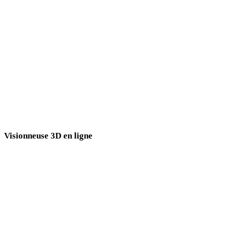
3DS vers GLTF
DXF vers GLTF
OFF vers GLTF
AMF vers GLTF
X vers GLTF
BLEND vers GLTF
Visionneuse 3D en ligne
Huit visionneuses associées fixes sélectionnées pour le flux GLTF.
Visionneuse STL
Visionneuse IFC
Visionneuse GLB