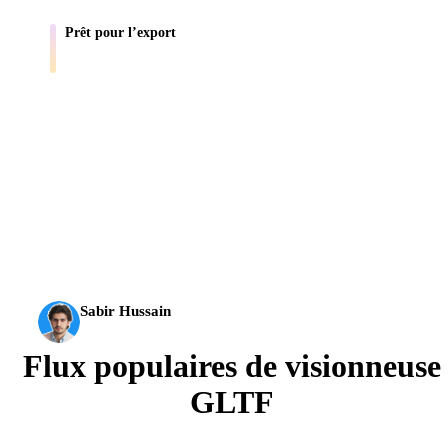
Prêt pour l’export
Envoyez vos assets vers Blender, Unity, Unreal, AR et les flux
d’impression.
L’IA 3D franchit un nouveau cap. Rodin Gen-2.5 produit la
géométrie en environ 4 s, le modèle complet en environ 5 s,
plus de 10 M de polygones, une structure propre et des
sorties prêtes pour la production.
Sabir Hussain
Passionné d’IA et de tech
Flux populaires de visionneuse
GLTF
Prévisualisez les fichiers GLTF pour les flux scènes