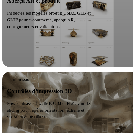
Aperçu AR et produit
Inspectez les modèles produit USDZ, GLB et
GLTF pour e-commerce, aperçu AR,
configurateurs et validations.
Impression
Contrôles d’impression 3D
Prévisualisez STL, 3MF, OBJ et PLY avant le
slicing pour repérer orientation, échelle et
visibilité du maillage.