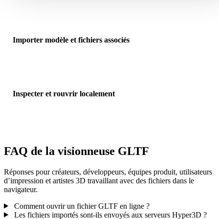
titre, la FAQ et les liens associés correspondent au flux .GLTF.
Importer modèle et fichiers associés
Glissez le fichier modèle principal. Pour OBJ, GLTF, DAE et flux
similaires, ajoutez fichiers matériaux, binaires et textures.
Inspecter et rouvrir localement
Faites pivoter, zoomez, réinitialisez l’aperçu, puis rouvrez les impor
récents depuis l’historique local du navigateur.
FAQ de la visionneuse GLTF
Réponses pour créateurs, développeurs, équipes produit, utilisateurs
d’impression et artistes 3D travaillant avec des fichiers dans le
navigateur.
Comment ouvrir un fichier GLTF en ligne ?
Les fichiers importés sont-ils envoyés aux serveurs Hyper3D ?