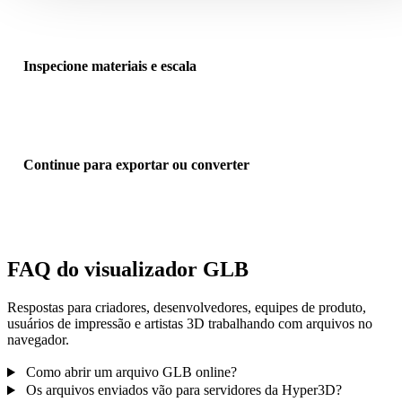
geralmente incorpora texturas e buffers, um arquivo costuma bastar
Inspecione materiais e escala
Gire, aproxime, alterne arestas e ajuste a câmera para confirmar
visibilidade, escala correta e completude visual.
Continue para exportar ou converter
Use links de conversores relacionados quando precisar de OBJ, FB
STL, USDZ ou GLTF para outra cadeia de ferramentas.
FAQ do visualizador GLB
Respostas para criadores, desenvolvedores, equipes de produto,
usuários de impressão e artistas 3D trabalhando com arquivos no
navegador.
Como abrir um arquivo GLB online?
Os arquivos enviados vão para servidores da Hyper3D?