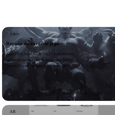
Pré-visualize arquivos GLB para visualizadores web,
configuradores, AR, engines de jogo e páginas de
ecommerce antes de publicar ou compartilhar.
Jogos
Revisão de ativos de jogo
Abra FBX, OBJ, GLB, GLTF e ativos com
muitas texturas antes de levar para Unity,
Unreal Engine ou uma ferramenta DCC.
AR