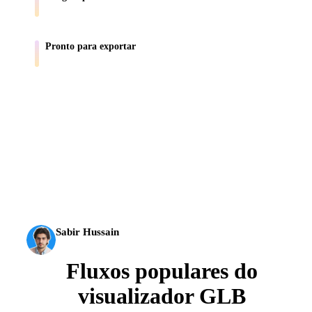
Converta fotos de produto e referências em ativos 3D.
Pronto para exportar
Leve ativos para fluxos do Blender, Unity, Unreal, AR e impressão.
A IA 3D chegou a um novo patamar. O Rodin Gen-2.5
entrega geometria em cerca de 4 s, modelo completo em
cerca de 5 s, mais de 10 milhões de polígonos, estrutura
limpa e resultados prontos para produção.
Sabir Hussain
Entusiasta de IA e tecnologia
Fluxos populares do
visualizador GLB