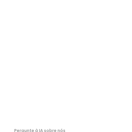
Visualizador IGES
Visualizador 3MF
Visualizador 3DM
Visualizador 3DS
Visualizador USDZ
Visualizador DAE
Pergunte à IA sobre nós