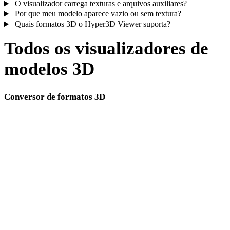
O visualizador carrega texturas e arquivos auxiliares?
Por que meu modelo aparece vazio ou sem textura?
Quais formatos 3D o Hyper3D Viewer suporta?
Todos os visualizadores de
modelos 3D
Conversor de formatos 3D
Páginas de conversão direta que incluem GLB como formato de origem ou
destino.
GLB para OBJ
GLB para FBX
GLB para USDZ
GLB para STL