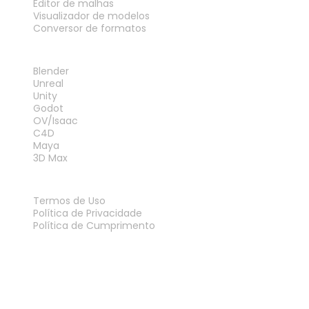
Editor de malhas
Visualizador de modelos
Conversor de formatos
PLUG-INS
Blender
Unreal
Unity
Godot
OV/Isaac
C4D
Maya
3D Max
LEGAL
Termos de Uso
Política de Privacidade
Política de Cumprimento
Fale Conosco