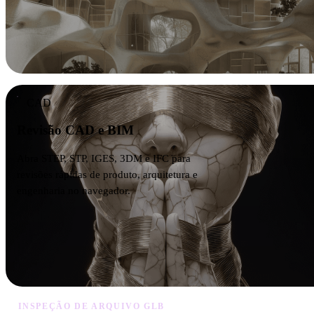
CAD
Revisão CAD e BIM
Abra STEP, STP, IGES, 3DM e IFC para
revisões rápidas de produto, arquitetura e
engenharia no navegador.
INSPEÇÃO DE ARQUIVO GLB