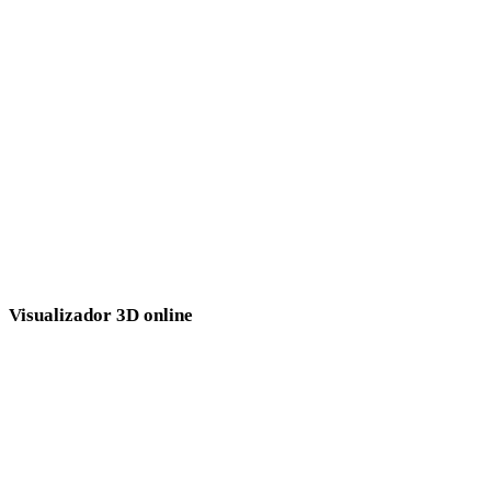
3DS para GLB
DXF para GLB
OFF para GLB
AMF para GLB
X para GLB
BLEND para GLB
Visualizador 3D online
Oito visualizadores relacionados fixos selecionados para o fluxo GLB.
Visualizador STP
Visualizador STL