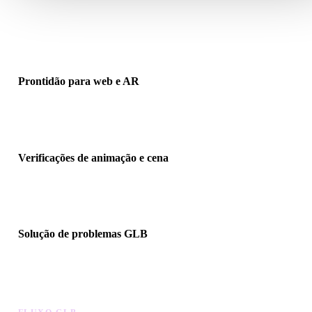
Verifique se materiais GLB, texturas de imagem e mapas PBR
empacotados aparecem corretamente sem arquivos de textura
separados.
Prontidão para web e AR
Revise um ativo glTF binário antes de usá-lo em WebGL, model-
viewer, páginas de produto, AR ou apps em tempo real.
Verificações de animação e cena
Abra cenas GLB para inspecionar visibilidade, escala, enquadrame
de câmera e estrutura adequada para animação.
Solução de problemas GLB
Identifique materiais ausentes, arquivos grandes demais, normais
invertidas e geometria pesada antes de encaminhar o arquivo.