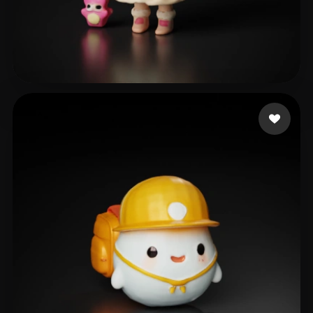
태정 __
46 curtidas