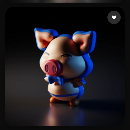
Toy Box Wynterbear's
29 curtidas