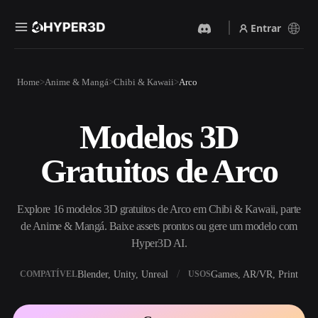
Entrar
Produtos
Home
Anime & Mangá
Chibi & Kawaii
Arco
Recursos
Rodin
ChatAvatar
API
Modelos 3D
Imagem Para 3D
Texto Para 3D
Preços
Envie uma imagem e receba
Do prompt de texto ao objeto
Gratuitos de Arco
um objeto 3D na hora.
3D — na hora.
Recursos
Gerador De Imagens IA
Gerador De Vídeo IA
Gere visuais de alta qualidade
Crie vídeos a partir de texto
Explore 16 modelos 3D gratuitos de Arco em Chibi & Kawaii, parte
a partir de um prompt
ou imagens com IA.
simples.
de Anime & Mangá. Baixe assets prontos ou gere um modelo com
Comunidade
Hyper3D AI.
API
Integre nossa IA criativa ao
Blender, Unity, Unreal
Games, AR/VR, Print
COMPATÍVEL
USOS
seu app ou fluxo de trabalho.
História
Pesquisa
Blog
OmniCraft