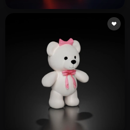
xzh
16 curtidas