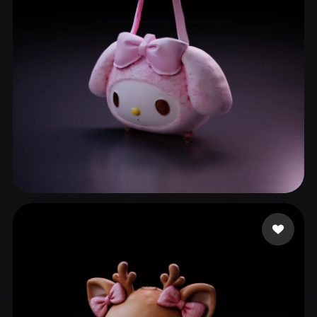
ComfyUI
21
Estilos
Abstract
Anime
Cartoon
Cel-Shaded
Fantasy
Flat
Gothic
Hand-Painted
Industrial
Isometric
Low Poly
Medieval
Minimalist
Modern
Organic
Photorealistic
Cynthia
102 curtidas
Pixel Art
Realistic
Retro
Stylized
Voxel