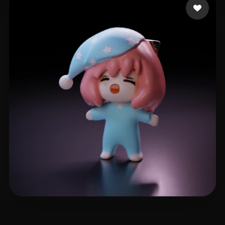
iwae@foxmail.com
9 curtidas