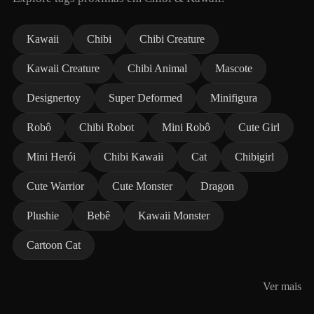
Kawaii
Chibi
Chibi Creature
Kawaii Creature
Chibi Animal
Mascote
Designertoy
Super Deformed
Minifigura
Robô
Chibi Robot
Mini Robô
Cute Girl
Mini Herói
Chibi Kawaii
Cat
Chibigirl
Cute Warrior
Cute Monster
Dragon
Plushie
Bebê
Kawaii Monster
Cartoon Cat
Ver mais