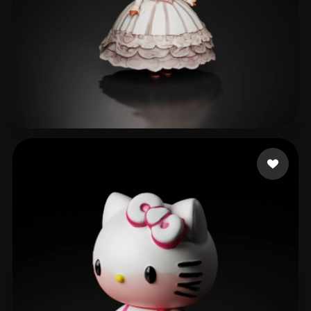
Ludashov Anton
250 curtidas