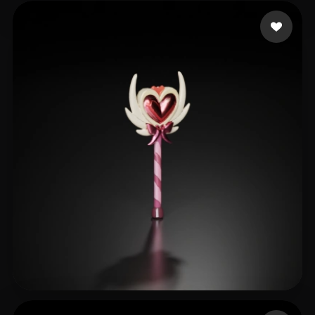
朱 B
8 curtidas
Biiona
15 curtidas