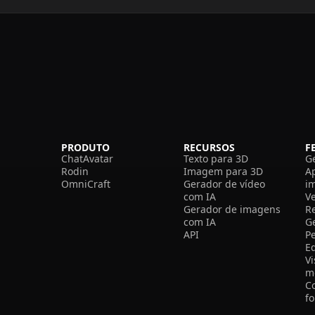
PRODUTO
RECURSOS
F
ChatAvatar
Texto para 3D
G
Rodin
Imagem para 3D
A
OmniCraft
Gerador de vídeo
i
com IA
V
Gerador de imagens
R
com IA
G
API
P
E
V
m
C
f