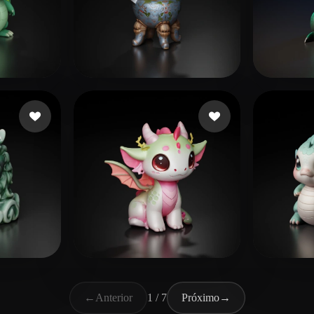
老邱
 curtidas
68 curtidas
shart
Brands Fancy
263 curtidas
Khan
←
Anterior
1 / 7
Próximo
→