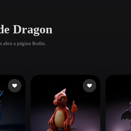
Game
n
Development
de Dragon
ce
VR/AR
Mechanical
s abra a página Rodin.
Engineering
ot
Maya
3DS Max
ComfyUI
oon
Cel-Shaded
Fantasy
tric
Low Poly
Medieval