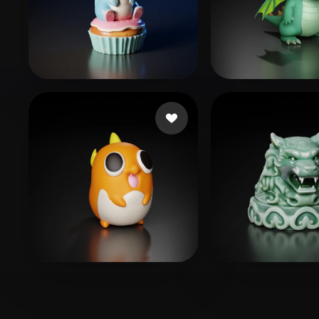
926298170
265 curtidas
Flying Link
185
Sanjaya Dikdik
79 curtidas
wck
87 curtidas