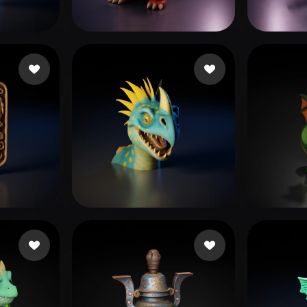
 Art
Realistic
Retro
rtidas
sdfsdf
192 curtidas
Deme
56 curtidas
Alík
73 curtidas
Jan-P