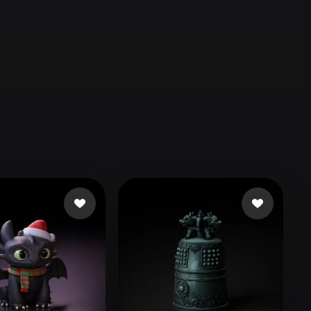
Automotive
Design
Character
Design
21
Flat
Gothic
Minimalist
Modern