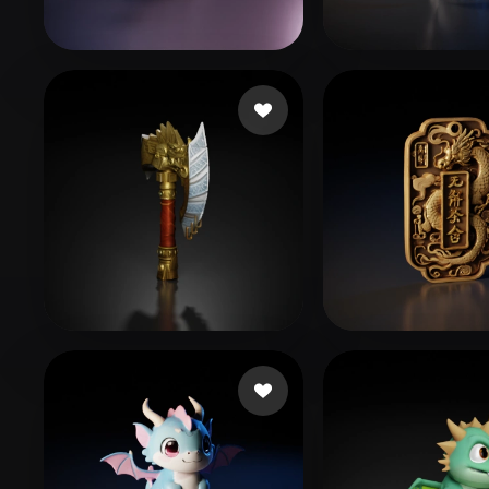
Organic
Photorealistic
Pixel
Syu Edgar
3 curtidas
Xu Henry
54 cu
安娜
110 curtidas
jingaojin1984
1