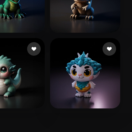
u
87 curtidas
shitianxing666
231 curtidas
 Raza
149 curtidas
lingyi
69 curtidas