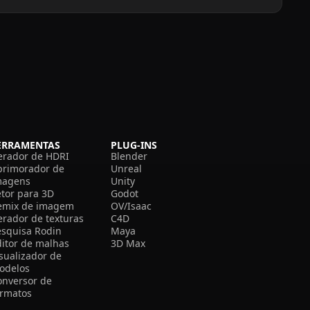
ERRAMENTAS
PLUG-INS
erador de HDRI
Blender
primorador de
Unreal
magens
Unity
etor para 3D
Godot
emix de imagem
OV/Isaac
erador de texturas
C4D
esquisa Rodin
Maya
ditor de malhas
3D Max
isualizador de
odelos
onversor de
ormatos