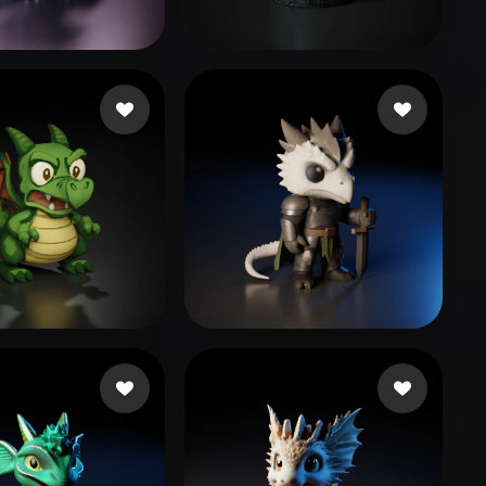
Stylized
Voxel
trio Luan
355 curtidas
Project Twokang
42 curtidas
hilipp
110 curtidas
Gregorio Maxwell
185 curtidas