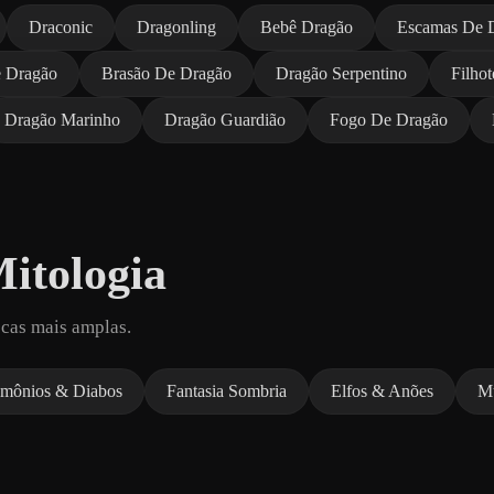
Draconic
Dragonling
Bebê Dragão
Escamas De 
 Dragão
Brasão De Dragão
Dragão Serpentino
Filho
Dragão Marinho
Dragão Guardião
Fogo De Dragão
itologia
scas mais amplas.
mônios & Diabos
Fantasia Sombria
Elfos & Anões
Mu