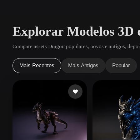
Casos De Uso
3D Printing
Animatio
Explorar Modelos 3D 
NFT Creation
E-commer
Jewelry
Metaverse
Compare assets Dragon populares, novos e antigos, depoi
Design
Plug-Ins
Mais Recentes
Mais Antigos
Popular
Blender
Unity
Unreal
God
Estilos
Abstract
Anime
Cart
Hand-Painted
Industrial
Isome