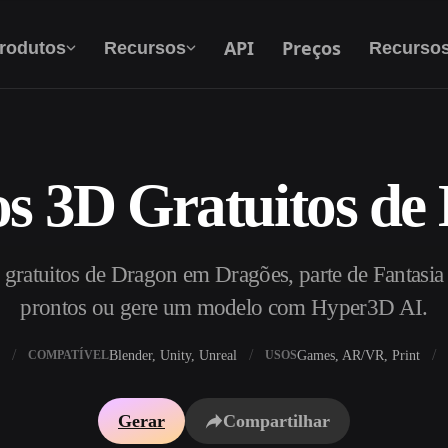
API
Preços
rodutos
Recursos
Recurso
s 3D Gratuitos de
Texto Para 3D
Do prompt de texto ao objeto 3D — na hora.
ratuitos de Dragon em Dragões, parte de Fantasia 
API
Integre nossa IA criativa ao seu app ou fluxo
prontos ou gere um modelo com Hyper3D AI.
de trabalho.
Blender, Unity, Unreal
Games, AR/VR, Print
COMPATÍVEL
USOS
exturas IA
Motor de Busca de Modelos 3D
Gerar
Compartilhar
HDRI IA
Conversor de SVG para 3D