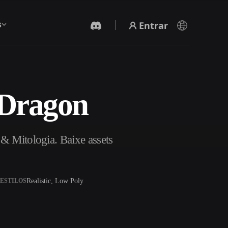
Entrar
s
 Dragon
Gerador De Vídeo IA
Crie vídeos a partir de texto ou imagens com
IA.
& Mitologia. Baixe assets
Realistic, Low Poly
ESTILOS
Editor de Malhas 3D