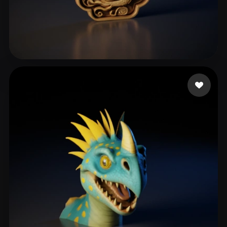
jingaojin1984
156 mi piace