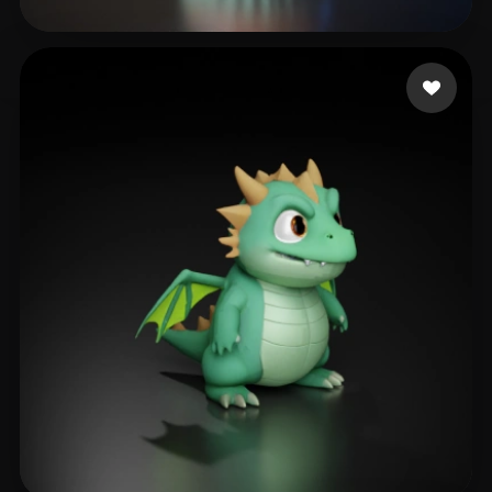
926298170
265 mi piace