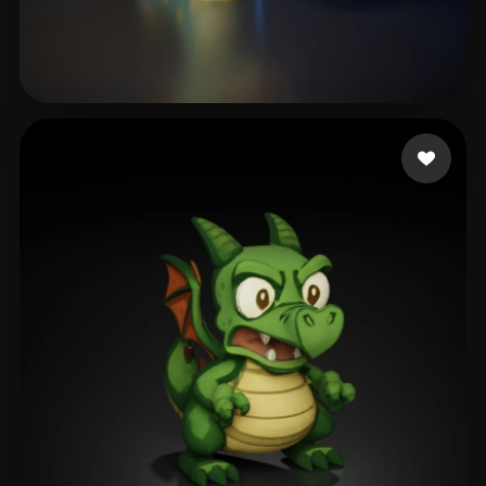
Alík
73 mi piace