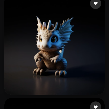
shitianxing666
231 mi piace