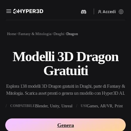
Accedi
Prodotti
Home
Fantasy & Mitologia
Draghi
Dragon
Funzionalità
Rodin
ChatAvatar
API
Modelli 3D Dragon
Da Immagine A 3D
Da Testo A 3D
Prezzi
Carica un'immagine, ottieni
Dal prompt di testo
Gratuiti
un oggetto 3D all'istante.
all'oggetto 3D — all'istante.
Risorse
Generatore Di Immagini IA
Generatore Video IA
Genera immagini di alta
Crea video da testo o
Esplora 138 modelli 3D Dragon gratuiti in Draghi, parte di Fantasy &
qualità da un semplice
immagini con l'AI.
prompt.
Mitologia. Scarica asset pronti o genera un modello con Hyper3D AI.
Community
API
X
Blender, Unity, Unreal
Games, AR/VR, Print
COMPATIBILE
USI
Integra la nostra AI creativa
nella tua app o nel tuo flusso
Storia
Ricerca
Blog
di lavoro.
Genera
OmniCraft