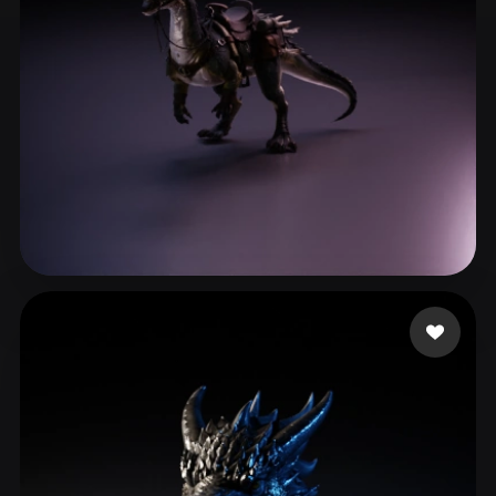
ComfyUI
21
Stili
Abstract
Anime
Cartoon
Cel-Shaded
Fantasy
Flat
Gothic
Hand-Painted
Industrial
Isometric
Low Poly
Medieval
Minimalist
Modern
Organic
Photorealistic
Syu Edgar
3 mi piace
Pixel Art
Realistic
Retro
Stylized
Voxel