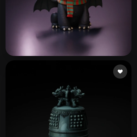
Demetrio Luan
355 mi piace