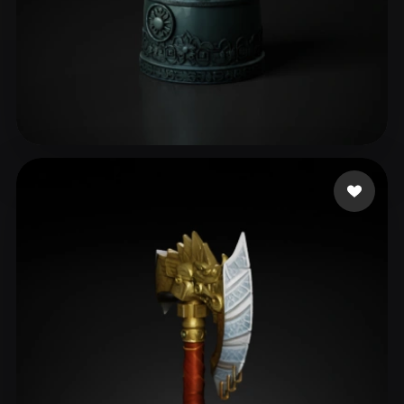
Project Twokang
42 mi piace