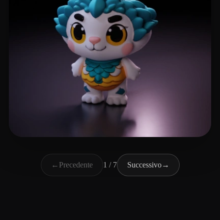
lingyi
69 mi piace
←
Precedente
1 / 7
Successivo
→