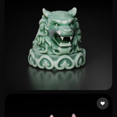
wck
87 mi piace