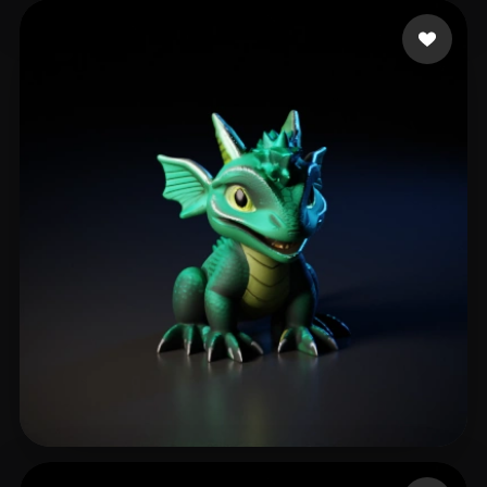
老邱
68 mi piace
shartu
87 mi piace