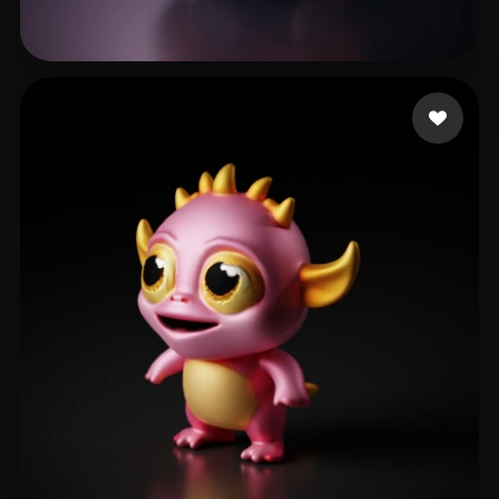
65 点赞
Paws Pastel