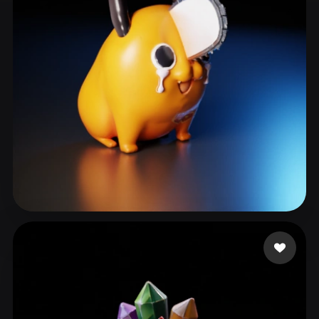
ComfyUI
21
风格
Abstract
Anime
Cartoon
Cel-Shaded
Fantasy
Flat
Gothic
Hand-Painted
Industrial
Isometric
Low Poly
Medieval
Minimalist
Modern
Organic
Photorealistic
Pixel Art
Realistic
Retro
Stylized
73號林沛晴
224 点赞
Voxel