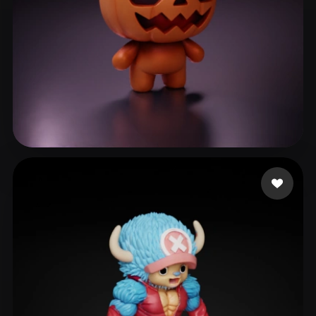
182 点赞
lane_exodus