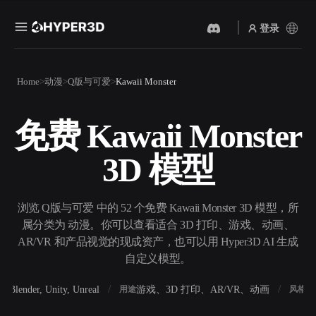
登录
产品
Home
动漫
Q版与可爱
Kawaii Monster
功能
Rodin
ChatAvatar
API
免费 Kawaii Monster
图片转 3D
文本转 3D
定价
上传一张图片，即刻获得 3D
从文字提示到 3D 物体 ——
3D 模型
物体。
即刻完成。
资源
AI 视频生成器
AI 图片生成器
用 AI 从文字或图片创作视
用一句简单提示生成高质量
浏览 Q版与可爱 中的 52 个免费 Kawaii Monster 3D 模型，所
频。
视觉内容。
属分类为 动漫。你可以查看适合 3D 打印、游戏、动画、
社区
AR/VR 和产品视觉的现成资产，也可以用 Hyper3D AI 生成
API
自定义模型。
将我们的创意 AI 接入你的应
用或工作流。
故事
研究
博客
Blender, Unity, Unreal
游戏、3D 打印、AR/VR、动画
写
软件
用途
风格
OmniCraft