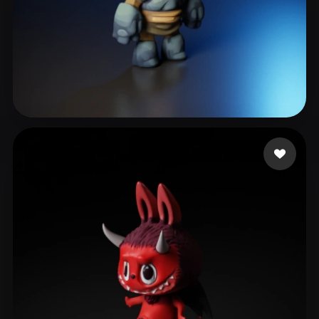
255 点赞
kingston matthew