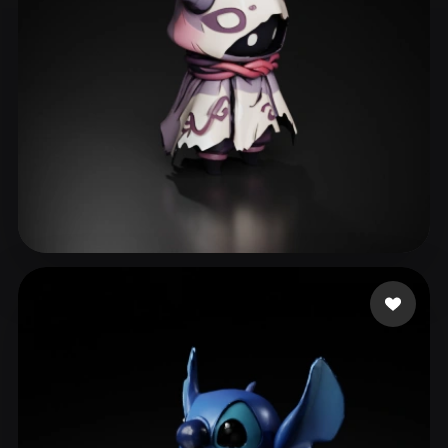
135 点赞
suppoert kazan