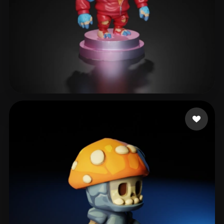
120 点赞
FabioCorreia99