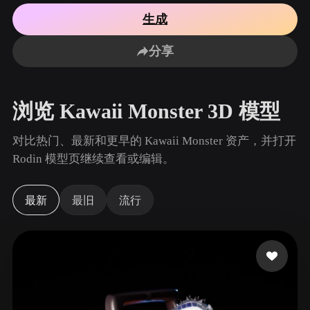
用例
AI 图像重混
AI HDRI 生成器
3D 网格 편집기
生成
3D Printing
Animation
AI 图像增强器
3D 模型搜索引擎
分享
Game
Automotive
AI 纹理生成器
SVG 转 3D 转换器
Development
Design
NFT Creation
E-commerce
浏览 Kawaii Monster 3D 模型
Character
VR/AR
Design
对比热门、最新和更早的 Kawaii Monster 资产，并打开
Metaverse
Jewelry Design
Rodin 模型页继续查看或编辑。
Mechanical
Engineering
最新
最旧
流行
插件
Blender
Unity
Unreal
Godot
Maya
3DS Max