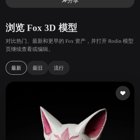
分享
用例
AI 图像重混
AI HDRI 生成器
3D 网格 편집기
3D Printing
Animation
AI 图像增强器
3D 模型搜索引擎
浏览 Fox 3D 模型
Game
Automotive
AI 纹理生成器
SVG 转 3D 转换器
Development
Design
对比热门、最新和更早的 Fox 资产，并打开 Rodin 模型
NFT Creation
E-commerce
页继续查看或编辑。
Character
VR/AR
Design
最新
最旧
流行
Metaverse
Jewelry Design
Mechanical
Engineering
插件
Blender
Unity
Unreal
Godot
Maya
3DS Max