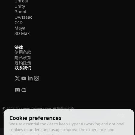
Unreal
Unity
Godot
OV/Isaac
C4D
Maya
3D Max
法律
使用条款
隐私政策
履约政策
联系我们
© 2026 Deemos Corporation. 保留所有权利
使用条款
隐私政策
履约政策
中文
Cookie preferences
We use essential cookies to keep Hyper3D working and optional
cookies to understand usage, improve the experience, and