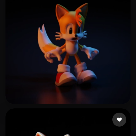
21 点赞
zhang seal