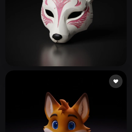
ComfyUI
21
风格
Abstract
Anime
Cartoon
Cel-Shaded
Fantasy
Flat
Gothic
Hand-Painted
Industrial
Isometric
Low Poly
Medieval
181 点赞
May Apryl
Minimalist
Modern
Organic
Photorealistic
Pixel Art
Realistic
Retro
Stylized
Voxel