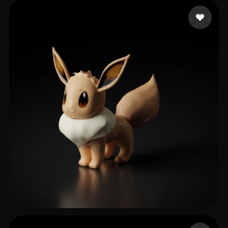
21 点赞
amr nelly
72 点赞
Martínez Fernández S