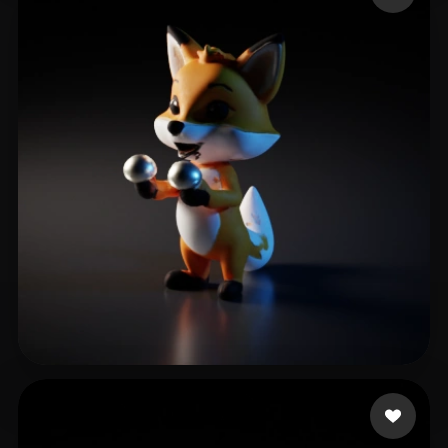
🖥️💻🐍🎨🔍🖌️
10 点赞