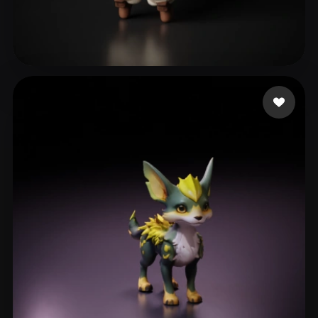
139 点赞
kang min Dubumania