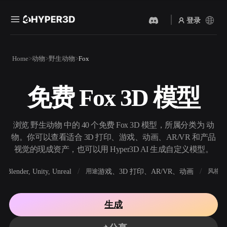
登录
产品
Home
动物
野生动物
Fox
功能
Rodin
ChatAvatar
API
免费 Fox 3D 模型
图片转 3D
文本转 3D
定价
上传一张图片，即刻获得 3D
从文字提示到 3D 物体 ——
物体。
即刻完成。
资源
浏览 野生动物 中的 40 个免费 Fox 3D 模型，所属分类为 动
AI 视频生成器
AI 图片生成器
物。你可以查看适合 3D 打印、游戏、动画、AR/VR 和产品
用 AI 从文字或图片创作视
用一句简单提示生成高质量
视觉的现成资产，也可以用 Hyper3D AI 生成自定义模型。
频。
视觉内容。
社区
Blender, Unity, Unreal
游戏、3D 打印、AR/VR、动画
写
软件
用途
风格
API
将我们的创意 AI 接入你的应
用或工作流。
故事
研究
博客
生成
OmniCraft