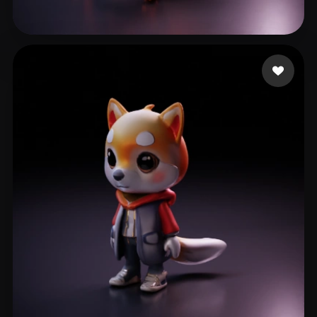
44 点赞
Jx Sparrow