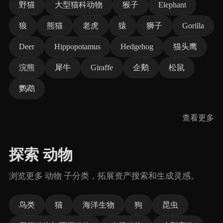
野猫
大型猫科动物
猴子
Elephant
狼
熊猫
老虎
猿
狮子
Gorilla
Deer
Hippopotamus
Hedgehog
猫头鹰
浣熊
犀牛
Giraffe
企鹅
松鼠
鹦鹉
查看更多
探索 动物
浏览更多 动物 子分类，拓展资产搜索和生成灵感。
鸟类
猫
海洋生物
狗
昆虫