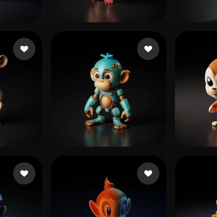
 Art
Realistic
Retro
2 点赞
368 点赞
shan teng
Sorin
2 点赞
83 点赞
dube jojo
Fajar