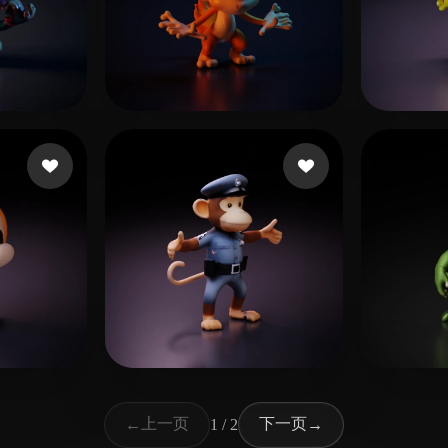
 点赞
王 金权
9 点赞
4141
14 点赞
slopptjane
Wande
上一页
下一页
←
1 / 2
→