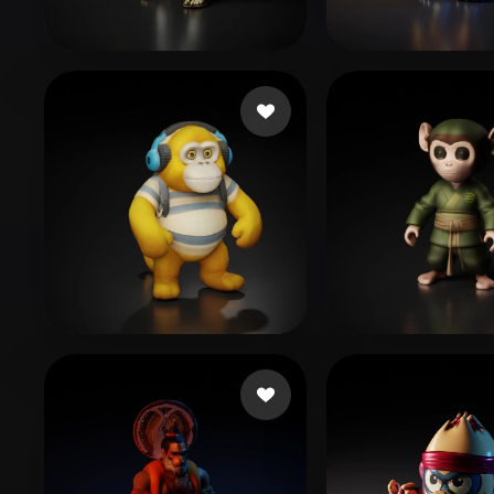
Organic
Photorealistic
Pixel
27 点赞
11
Bonilla Josue
JenkinsJoo
정민
28 点赞
2
GOD GEEK