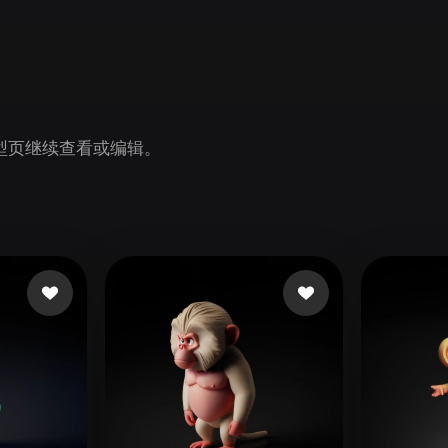
Game
n
Development
ce
VR/AR
Mechanical
 模型页继续查看或编辑。
Engineering
ot
Maya
3DS Max
ComfyUI
oon
Cel-Shaded
Fantasy
tric
Low Poly
Medieval