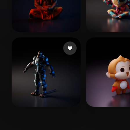
31 点赞
8
Abhishek
The Guy Lit
6 点赞
7 点赞
D'Apice Chris
C Alin