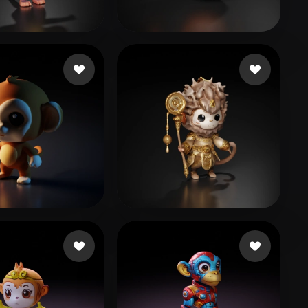
Stylized
Voxel
171 点赞
84 点赞
Puni Nuni
26 点赞
37 点赞
do Juliana
Estienne