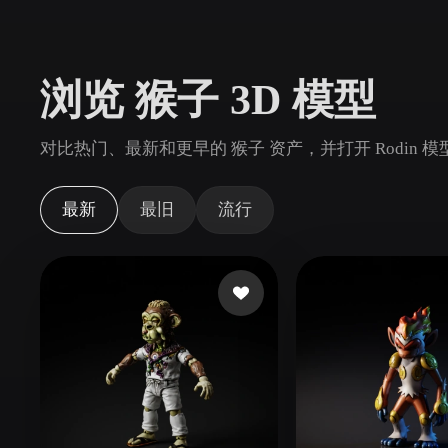
用例
3D Printing
Animatio
浏览 猴子 3D 模型
NFT Creation
E-commer
Jewelry
Metaverse
对比热门、最新和更早的 猴子 资产，并打开 Rodin
Design
插件
最新
最旧
流行
Blender
Unity
Unreal
God
风格
Abstract
Anime
Cart
Hand-Painted
Industrial
Isome