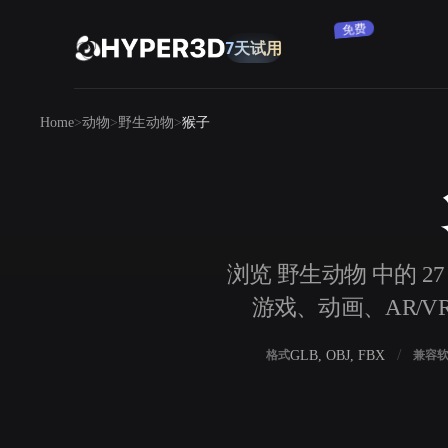
订阅
7天试用
免费
产品
Home
动物
野生动物
猴子
功能
Rodin
ChatAvatar
API
图片转 3D
定价
上传一张图片，即刻获得 3D 物体。
资源
浏览 野生动物 中的 2
AI 图片生成器
游戏、动画、AR/V
用一句简单提示生成高质量视觉内容。
社区
OmniCraft
GLB, OBJ, FBX
格式
兼容
AI 图像重混
AI 纹理生成器
故事
研究
博客
AI 图像增强器
AI HDRI 生成