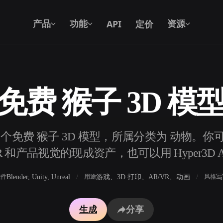
API
定价
产品
功能
资源
免费 猴子 3D 模
文本转 3D
从文字提示到 3D 物体 —— 即刻完成。
7 个免费 猴子 3D 模型，所属分类为 动物。你
API
将我们的创意 AI 接入你的应用或工作
R 和产品视觉的现成资产，也可以用 Hyper3D 
流。
Blender, Unity, Unreal
游戏、3D 打印、AR/VR、动画
写
软件
用途
风格
3D 模型搜索引擎
生成
分享
器
SVG 转 3D 转换器