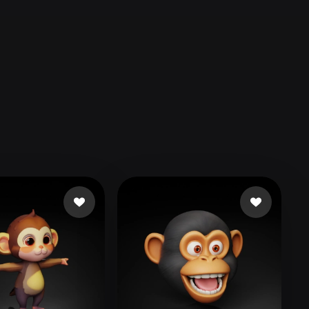
Automotive
Design
Character
Design
21
Flat
Gothic
Minimalist
Modern