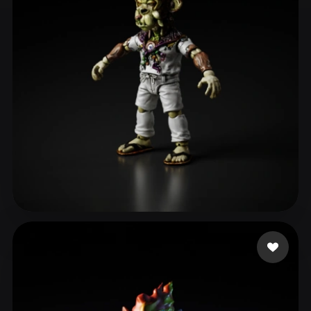
ComfyUI
21
Stiller
Abstract
Anime
Cartoon
Cel-Shaded
Fantasy
Flat
Gothic
Hand-Painted
Industrial
Isometric
Low Poly
Medieval
Minimalist
Modern
Organic
Photorealistic
Pixel Art
Realistic
Retro
Stylized
Bonilla Josue
27 beğeni
Voxel