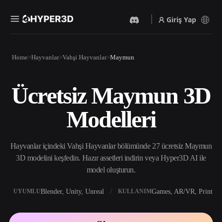
Giriş Yap
Ürünler
Home
Hayvanlar
Vahşi Hayvanlar
Maymun
Özellikler
Rodin
ChatAvatar
API
Ücretsiz Maymun 3D
Görselden 3D’ye
Metinden 3D’ye
Fiyatlandırma
Bir resim yükleyin, anında
Metin isteminden 3D nesneye
Modelleri
3D nesne elde edin.
— anında.
Kaynaklar
Yapay Zeka Video
Yapay Zeka Görüntü
Oluşturucu
Oluşturucu
Hayvanlar içindeki Vahşi Hayvanlar bölümünde 27 ücretsiz Maymun
Yapay zekayla metinden ya
Basit bir istemle
da görsellerden video
yüksek‑kaliteli görseller
3D modelini keşfedin. Hazır assetleri indirin veya Hyper3D AI ile
Topluluk
oluşturun.
üretin.
model oluşturun.
API
Yaratıcı yapay zekamızı
Blender, Unity, Unreal
Games, AR/VR, Print
UYUMLU
KULLANIM
Hikaye
Araştırma
Blog
uygulamanıza ya da iş
akışınıza entegre edin.
OmniCraft