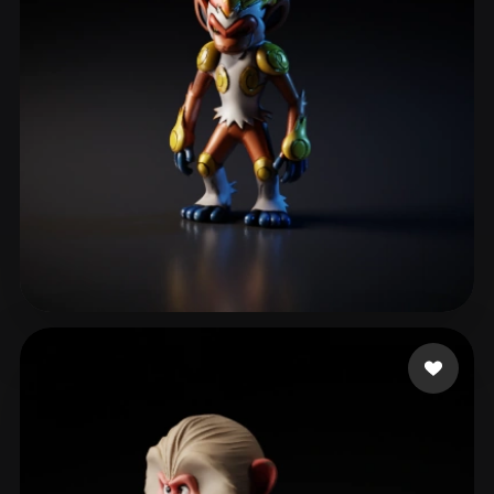
JenkinsJoo
112 beğeni