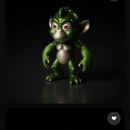
Wander Lil' Boy
8 beğeni