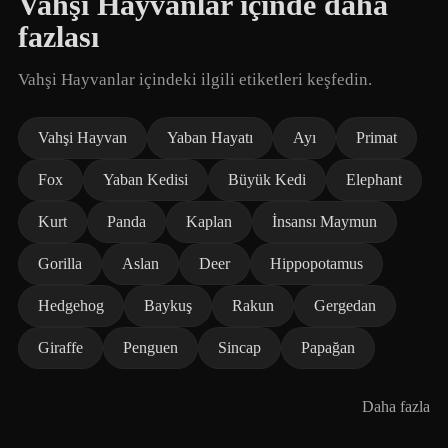
Vahşi Hayvanlar içinde daha
fazlası
Vahşi Hayvanlar içindeki ilgili etiketleri keşfedin.
Vahşi Hayvan
Yaban Hayatı
Ayı
Primat
Fox
Yaban Kedisi
Büyük Kedi
Elephant
Kurt
Panda
Kaplan
İnsansı Maymun
Gorilla
Aslan
Deer
Hippopotamus
Hedgehog
Baykuş
Rakun
Gergedan
Giraffe
Penguen
Sincap
Papağan
Daha fazla