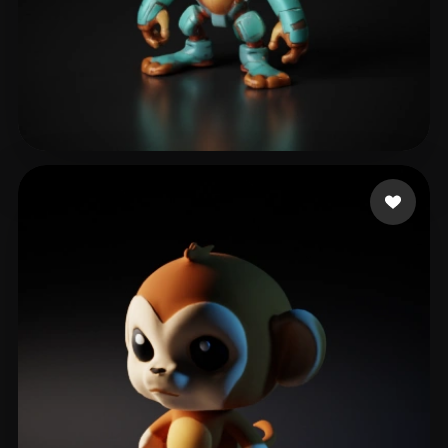
dube jojo
83 beğeni