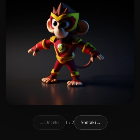
BZ Sparklex
9 beğeni
←
Önceki
1 / 2
Sonraki
→