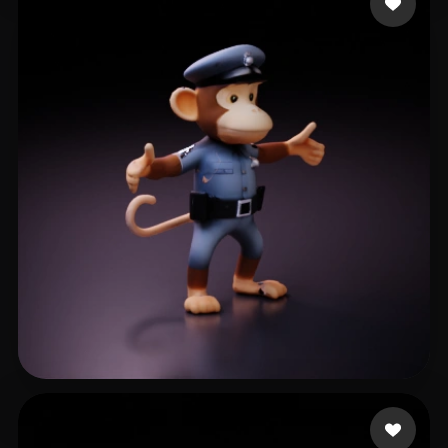
slopptjane
14 beğeni