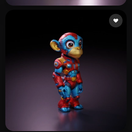
414166043@qq.com
9 beğeni