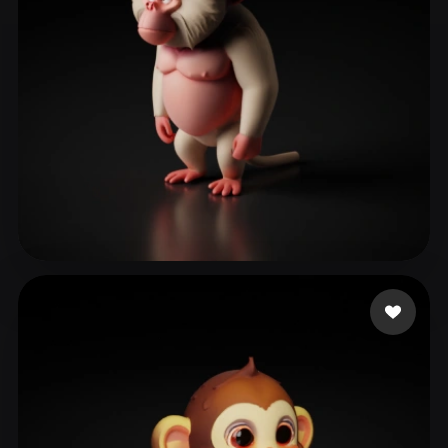
shan teng
368 beğeni