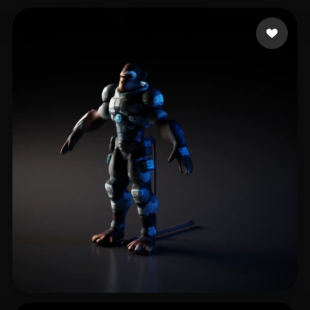
Xpider
8 beğeni