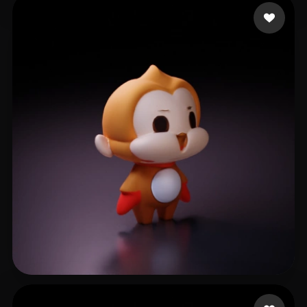
D'Apice Chris
6 beğeni
C Alin
7 beğeni