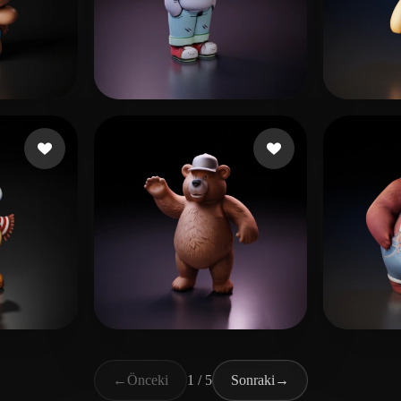
i
Примаченков Констант
354 beğeni
App 
eğeni
L Josh
70 beğeni
Vale
←
Önceki
1 / 5
Sonraki
→