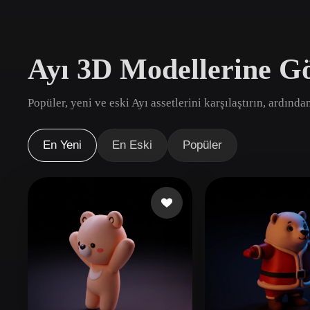
Kullanım Alanları
3D Printing
Animatio
Ayı 3D Modellerine G
NFT Creation
E-commer
Jewelry
Metaverse
Popüler, yeni ve eski Ayı assetlerini karşılaştırın, ardında
Design
Eklentiler
En Yeni
En Eski
Popüler
Blender
Unity
Unreal
God
Stiller
Abstract
Anime
Cart
Hand-Painted
Industrial
Isome