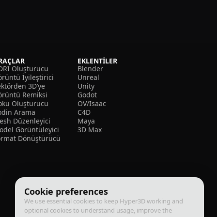
RAÇLAR
EKLENTILER
DRI Oluşturucu
Blender
rüntü İyileştirici
Unreal
ektörden 3D’ye
Unity
örüntü Remiksi
Godot
oku Oluşturucu
OV/Isaac
odin Arama
C4D
esh Düzenleyici
Maya
odel Görüntüleyici
3D Max
ormat Dönüştürücü
Cookie preferences
We use essential cookies to keep Hyper3D working and
optional cookies to understand usage, improve the