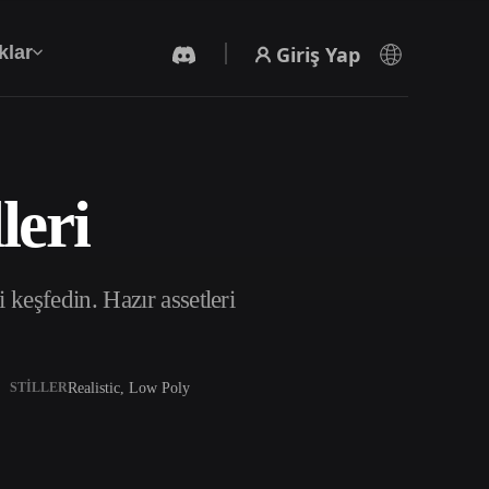
Giriş Yap
klar
leri
Yapay Zeka Video Oluşturucu
Yapay zekayla metinden ya da görsellerden
video oluşturun.
keşfedin. Hazır assetleri
Realistic, Low Poly
STILLER
3D Mesh Düzenleyici