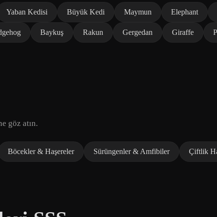
Yaban Kedisi
Büyük Kedi
Maymun
Elephant
dgehog
Baykuş
Rakun
Gergedan
Giraffe
P
ne göz atın.
Böcekler & Haşereler
Sürüngenler & Amfibiler
Çiftlik H