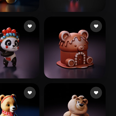
Stylized
Voxel
nerd
92 beğeni
Gouveia Andres
50 beğeni
 beğeni
sss
89 beğeni