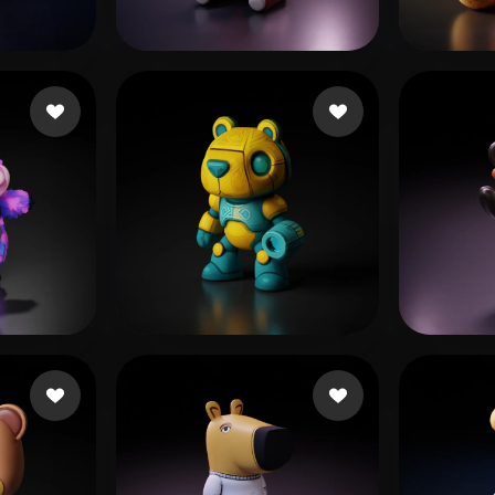
 Art
Realistic
Retro
i
o tter
25 beğeni
desig
eğeni
Mendes Calheiros Pon
52 beğeni
B
103