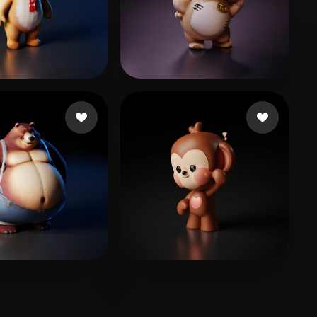
刘 新宇
Kahani
231 beğeni
64 beğeni
ncia Ramon
116 beğeni
X
30 beğeni