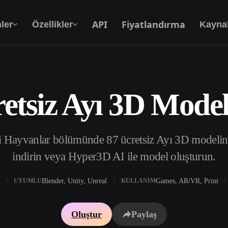
API
Fiyatlandırma
ler
Özellikler
Kayna
etsiz Ayı 3D Model
Metinden 3D’ye
Metin isteminden 3D nesneye — anında.
 Hayvanlar bölümünde 87 ücretsiz Ayı 3D modelini 
API
Yaratıcı yapay zekamızı uygulamanıza ya da iş
indirin veya Hyper3D AI ile model oluşturun.
akışınıza entegre edin.
Blender, Unity, Unreal
Games, AR/VR, Print
UYUMLU
KULLANIM
 Doku Oluşturucu
3D Model Arama Motoru
Oluştur
Paylaş
 HDRI Oluşturucu
SVG’den 3D’ye Dönüştürücü