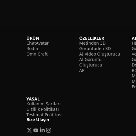
ÜRÜN
ÖZELLIKLER
A
ChatAvatar
Metinden 3D
H
Rodin
Görüntüden 3D
Gö
OmniCraft
AI Video Oluşturucu
V
AI Görüntü
G
Oluşturucu
D
API
R
M
M
F
YASAL
Kullanım Şartları
Gizlilik Politikası
Teslimat Politikası
Bize Ulaşın