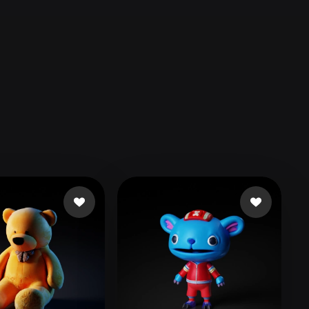
Automotive
Design
Character
Design
21
Flat
Gothic
Minimalist
Modern