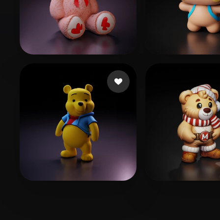
郑 宇高
140 beğeni
boris
194 beğen
Sue Yan Lew
175 beğeni
Ali Arshad
43 b