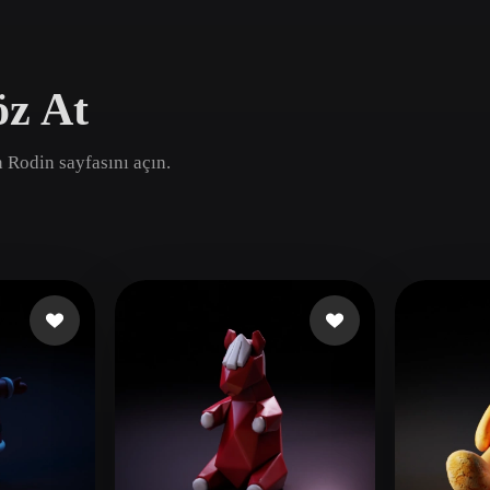
Game
n
Development
öz At
ce
VR/AR
Mechanical
n Rodin sayfasını açın.
Engineering
ot
Maya
3DS Max
ComfyUI
oon
Cel-Shaded
Fantasy
tric
Low Poly
Medieval