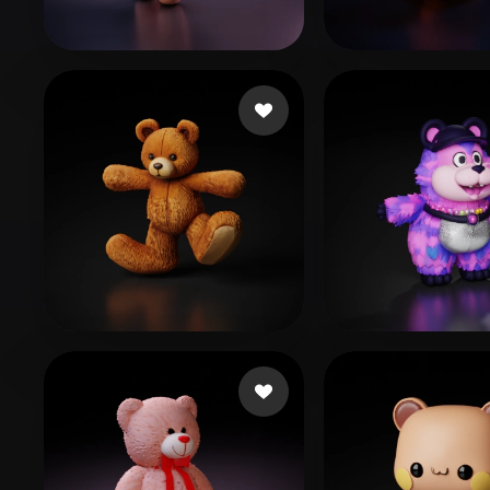
Organic
Photorealistic
Pixel
good
51 beğeni
heatter
91 beğen
G. Crookshanks
89 beğeni
CuiRuikai
74 b