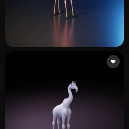
Allen III Don
4 beğeni