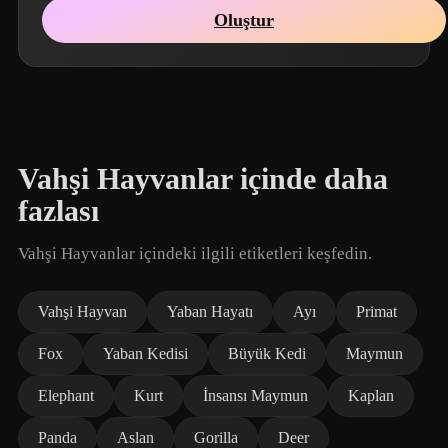
Oluştur
Vahşi Hayvanlar içinde daha
fazlası
Vahşi Hayvanlar içindeki ilgili etiketleri keşfedin.
Vahşi Hayvan
Yaban Hayatı
Ayı
Primat
Fox
Yaban Kedisi
Büyük Kedi
Maymun
Elephant
Kurt
İnsansı Maymun
Kaplan
Panda
Aslan
Gorilla
Deer