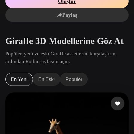
Oluştur
Kullanım Alanları
Yapay Zeka Görsel Remix
Yapay Zeka HDRI Oluşturucu
3D Mesh Düzen
3D Printing
Animation
Paylaş
Yapay Zeka Görsel İyileştirici
3D Model Arama Motoru
Game
Automotive
Development
Design
Yapay Zeka Doku Oluşturucu
SVG’den 3D’ye Dönüştürücü
Giraffe 3D Modellerine Göz At
NFT Creation
E-commerce
Character
Popüler, yeni ve eski Giraffe assetlerini karşılaştırın,
VR/AR
Design
ardından Rodin sayfasını açın.
Metaverse
Jewelry Design
Mechanical
En Yeni
En Eski
Popüler
Engineering
Eklentiler
Blender
Unity
Unreal
Godot
Maya
3DS Max