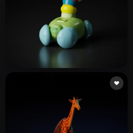
Rahul Scalise
2 beğeni