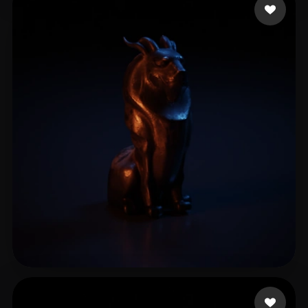
Pacini Alessandro
8 beğeni