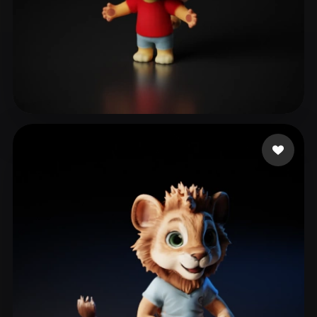
Biswas Koushik
35 beğeni