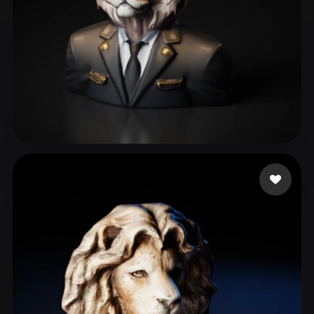
Master R Nickname
61 beğeni