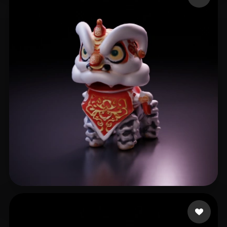
DeanCassady
5 beğeni