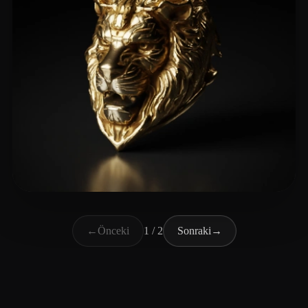
Goff Nicholas
51 beğeni
←
Önceki
1 / 2
Sonraki
→