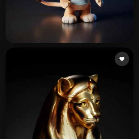
xmajxnahwasda
112 beğeni