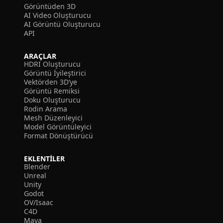
Görüntüden 3D
AI Video Oluşturucu
AI Görüntü Oluşturucu
API
ARAÇLAR
HDRI Oluşturucu
Görüntü İyileştirici
Vektörden 3D’ye
Görüntü Remiksi
Doku Oluşturucu
Rodin Arama
Mesh Düzenleyici
Model Görüntüleyici
Format Dönüştürücü
EKLENTILER
Blender
Unreal
Unity
Godot
OV/Isaac
C4D
Maya