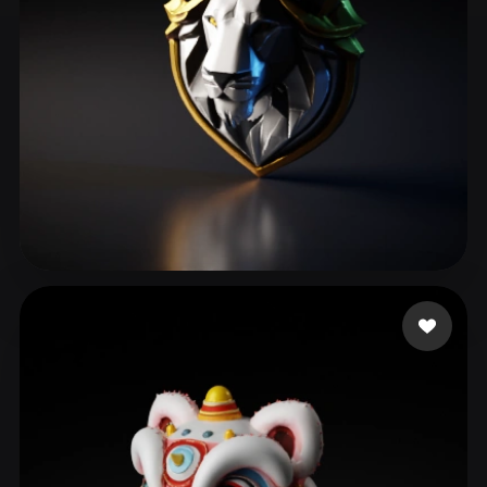
ComfyUI
21
Stiller
Abstract
Anime
Cartoon
Cel-Shaded
Fantasy
Flat
Gothic
Hand-Painted
Industrial
Isometric
Low Poly
Medieval
Minimalist
Modern
Organic
Photorealistic
RED DANIEL AB
93 beğeni
Pixel Art
Realistic
Retro
Stylized
Voxel