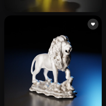
cao shichen
24 beğeni