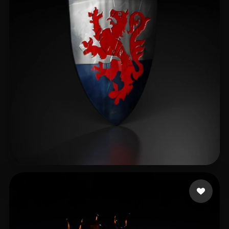
sun bohao
8 beğeni