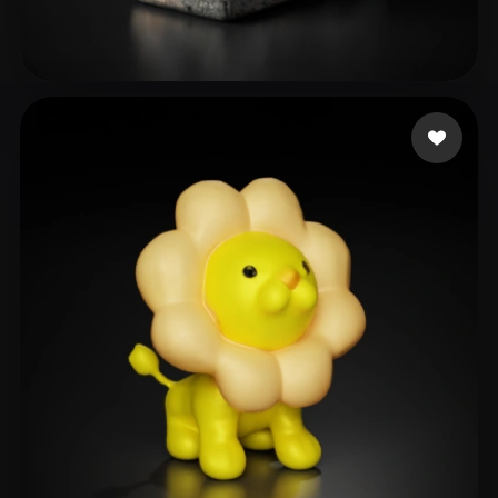
wei shuo
27 beğeni