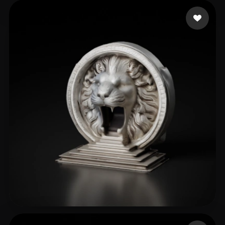
Uncle Chen
8 beğeni
erloper42 Int
37 beğeni