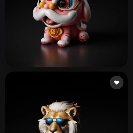
kira c
295 beğeni