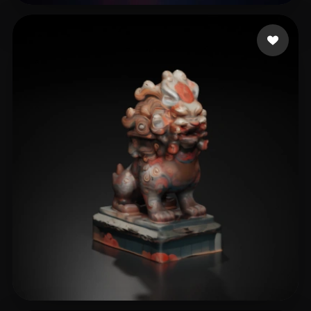
招 志炯
7 beğeni