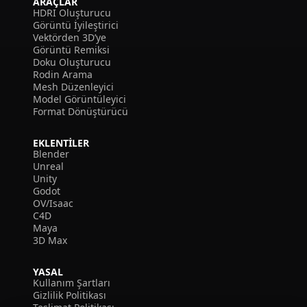
ARAÇLAR
HDRI Oluşturucu
Görüntü İyileştirici
Vektörden 3D’ye
Görüntü Remiksi
Doku Oluşturucu
Rodin Arama
Mesh Düzenleyici
Model Görüntüleyici
Format Dönüştürücü
EKLENTILER
Blender
Unreal
Unity
Godot
OV/Isaac
C4D
Maya
3D Max
YASAL
Kullanım Şartları
Gizlilik Politikası