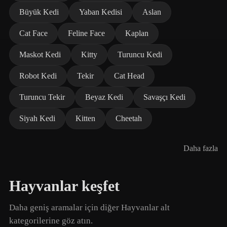
Büyük Kedi
Yaban Kedisi
Aslan
Cat Face
Feline Face
Kaplan
Maskot Kedi
Kitty
Turuncu Kedi
Robot Kedi
Tekir
Cat Head
Turuncu Tekir
Beyaz Kedi
Savaşçı Kedi
Siyah Kedi
Kitten
Cheetah
Daha fazla
Hayvanlar keşfet
Daha geniş aramalar için diğer Hayvanlar alt
kategorilerine göz atın.