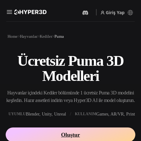
Giriş Yap
Ürünler
Home
Hayvanlar
Kediler
Puma
Özellikler
Rodin
ChatAvatar
API
Ücretsiz Puma 3D
Görselden 3D’ye
Metinden 3D’ye
Fiyatlandırma
Bir resim yükleyin, anında
Metin isteminden 3D nesneye
Modelleri
3D nesne elde edin.
— anında.
Kaynaklar
Yapay Zeka Video
Yapay Zeka Görüntü
Oluşturucu
Oluşturucu
Hayvanlar içindeki Kediler bölümünde 1 ücretsiz Puma 3D modelini
Yapay zekayla metinden ya
Basit bir istemle
da görsellerden video
yüksek‑kaliteli görseller
keşfedin. Hazır assetleri indirin veya Hyper3D AI ile model oluşturun.
Topluluk
oluşturun.
üretin.
API
Blender, Unity, Unreal
Games, AR/VR, Print
UYUMLU
KULLANIM
Yaratıcı yapay zekamızı
Hikaye
Araştırma
Blog
uygulamanıza ya da iş
akışınıza entegre edin.
Oluştur
OmniCraft