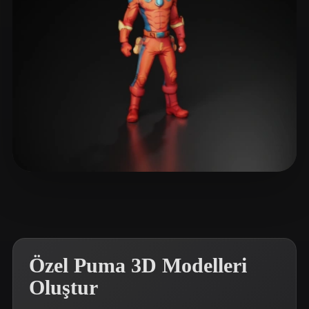
ComfyUI
21
Stiller
Abstract
Anime
Cartoon
Cel-Shaded
Fantasy
Flat
Gothic
Hand-Painted
Industrial
Isometric
Low Poly
Medieval
Minimalist
Modern
Organic
Photorealistic
Xpider
12 beğeni
Pixel Art
Realistic
Retro
Stylized
Voxel
Özel Puma 3D Modelleri
Oluştur