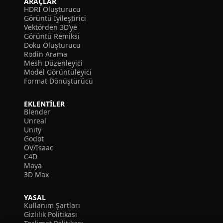
ARAÇLAR
HDRI Oluşturucu
Görüntü İyileştirici
Vektörden 3D’ye
Görüntü Remiksi
Doku Oluşturucu
Rodin Arama
Mesh Düzenleyici
Model Görüntüleyici
Format Dönüştürücü
EKLENTILER
Blender
Unreal
Unity
Godot
OV/Isaac
C4D
Maya
3D Max
YASAL
Kullanım Şartları
Gizlilik Politikası