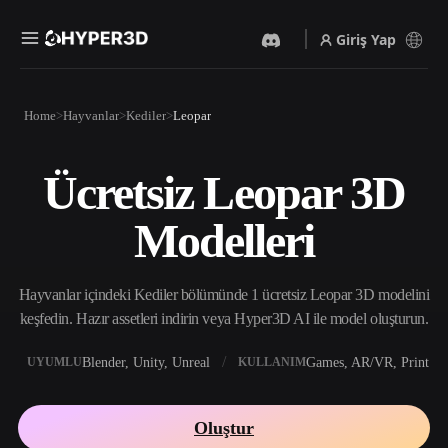
Giriş Yap
Ürünler
Home
Hayvanlar
Kediler
Leopar
Özellikler
Rodin
ChatAvatar
API
Ücretsiz Leopar 3D
Görselden 3D’ye
Metinden 3D’ye
Fiyatlandırma
Bir resim yükleyin, anında
Metin isteminden 3D nesneye
Modelleri
3D nesne elde edin.
— anında.
Kaynaklar
Yapay Zeka Video
Yapay Zeka Görüntü
Oluşturucu
Oluşturucu
Hayvanlar içindeki Kediler bölümünde 1 ücretsiz Leopar 3D modelini
Yapay zekayla metinden ya
Basit bir istemle
da görsellerden video
yüksek‑kaliteli görseller
keşfedin. Hazır assetleri indirin veya Hyper3D AI ile model oluşturun.
Topluluk
oluşturun.
üretin.
API
Blender, Unity, Unreal
Games, AR/VR, Print
UYUMLU
KULLANIM
Yaratıcı yapay zekamızı
Hikaye
Araştırma
Blog
uygulamanıza ya da iş
akışınıza entegre edin.
Oluştur
OmniCraft