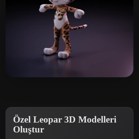
ComfyUI
21
Stiller
Abstract
Anime
Cartoon
Cel-Shaded
Fantasy
Flat
Gothic
Hand-Painted
Industrial
Isometric
Low Poly
Medieval
Minimalist
Modern
Organic
Photorealistic
workshop piksel
36 beğeni
Pixel Art
Realistic
Retro
Stylized
Voxel
Özel Leopar 3D Modelleri
Oluştur