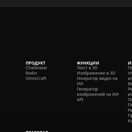
ПРОДУКТ
ФУНКЦИИ
И
ChatAvatar
Текст в 3D
Г
Rodin
Изображение в 3D
У
OmniCraft
Генератор видео на
и
ИИ
В
Генератор
Р
изображений на ИИ
и
API
Г
П
Р
П
К