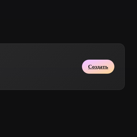
Stylized
Voxel
Создать