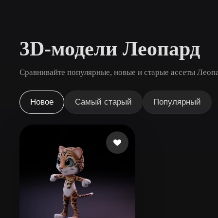
Сценарии Использования
3D Printing
Animatio
3D-модели Леопард
NFT Creation
E-commer
Jewelry
Metaverse
Сравнивайте популярные, новые и старые ассеты Леопа
Design
Плагины
Новое
Самый старый
Популярный
Blender
Unity
Unreal
God
Стили
Abstract
Anime
Cart
Hand-Painted
Industrial
Isome