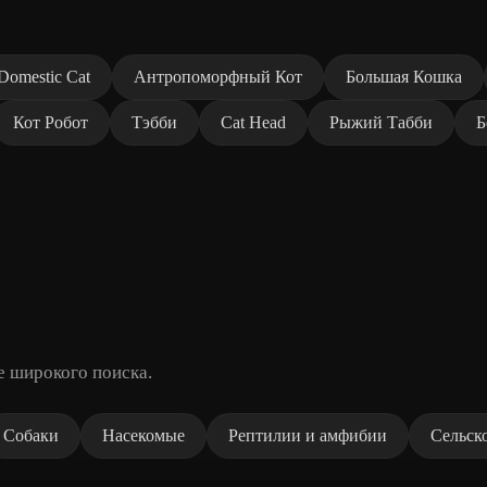
Domestic Cat
Антропоморфный Кот
Большая Кошка
Кот Робот
Тэбби
Cat Head
Рыжий Табби
Б
е широкого поиска.
Собаки
Насекомые
Рептилии и амфибии
Сельск