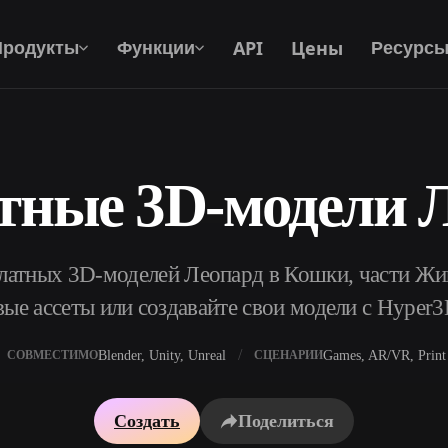
API
Цены
Продукты
Функции
Ресурс
тные 3D-модели 
Текст В 3D
От текстового запроса к 3D-объекту —
мгновенно.
латных 3D-моделей Леопард в Кошки, части Жи
API
Встройте наш креативный ИИ в своё
вые ассеты или создавайте свои модели с Hyper3
приложение или рабочий процесс.
Blender, Unity, Unreal
Games, AR/VR, Print
СОВМЕСТИМО
СЦЕНАРИИ
р AI-текстур
Поисковик 3D-моделей
Создать
Поделиться
ор AI HDRI
Конвертер SVG в 3D