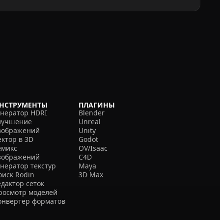
НСТРУМЕНТЫ
ПЛАГИНЫ
енератор HDRI
Blender
лучшение
Unreal
зображений
Unity
ектор в 3D
Godot
емикс
OV/Isaac
зображений
C4D
енератор текстур
Maya
оиск Rodin
3D Max
едактор сеток
росмотр моделей
онвертер форматов