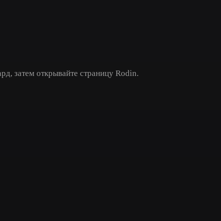
Game
n
Development
ce
VR/AR
Mechanical
рд, затем открывайте страницу Rodin.
Engineering
ot
Maya
3DS Max
ComfyUI
oon
Cel-Shaded
Fantasy
tric
Low Poly
Medieval