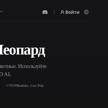
Войти
ы
Леопард
AI-Видеогенератор
Создавайте видео из текста или
изображений с помощью ИИ.
вотные. Используйте
D AI.
Realistic, Low Poly
СТИЛИ
Редактор 3D-мешей