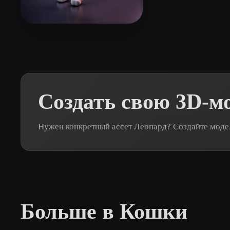
Organic
Photorealistic
Pixel
workshop piksel
36 лайков
Создать свою 3D-м
Нужен конкретный ассет Леопард? Создайте модел
Больше в Кошки