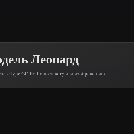
 Art
Realistic
Retro
одель Леопард
ь в Hyper3D Rodin по тексту или изображению.