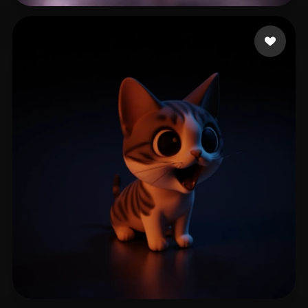
ccccat
164 лайков