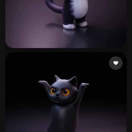
CosmicBrainz07
72 лайков