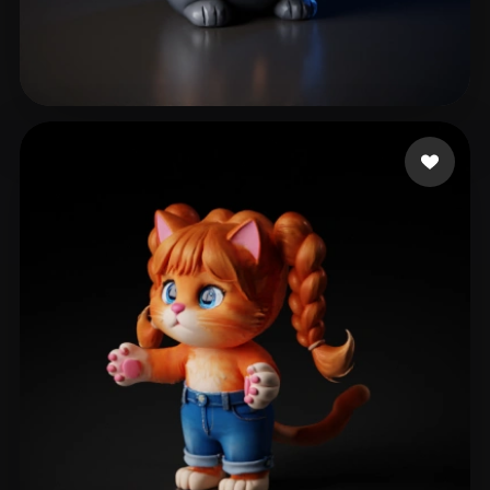
RogueNerdy
25 лайков