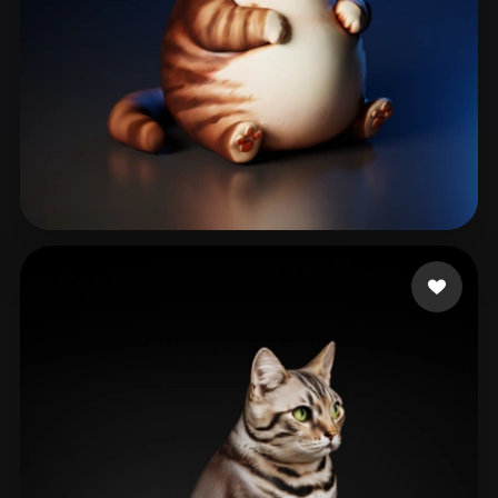
Siruy Namor
93 лайков