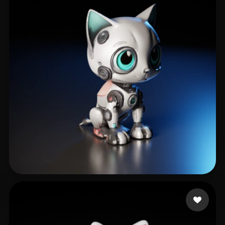
sqgqrq
164 лайков