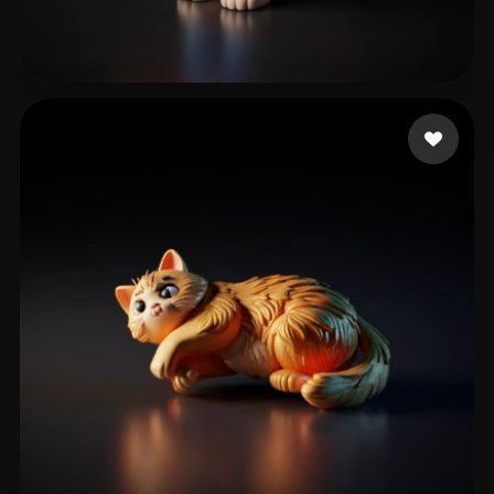
han Joy
84 лайков