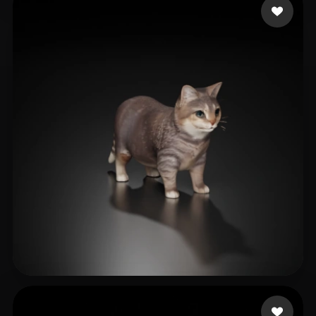
cyk
471 лайков