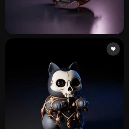
h zf
119 лайков