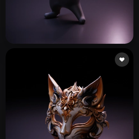
aiweb5@meta48.com
204 лайков