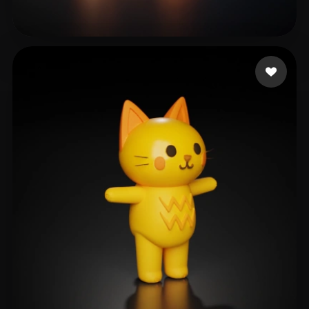
dililizhu
45 лайков