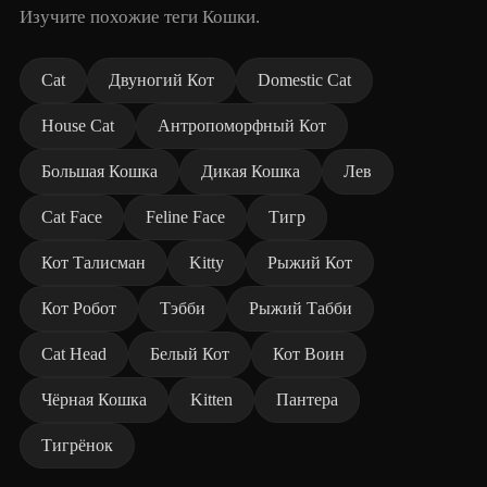
Изучите похожие теги Кошки.
Cat
Двуногий Кот
Domestic Cat
House Cat
Антропоморфный Кот
Большая Кошка
Дикая Кошка
Лев
Cat Face
Feline Face
Тигр
Кот Талисман
Kitty
Рыжий Кот
Кот Робот
Тэбби
Рыжий Табби
Cat Head
Белый Кот
Кот Воин
Чёрная Кошка
Kitten
Пантера
Тигрёнок