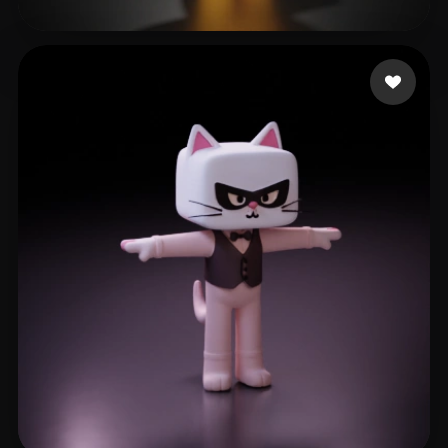
furverse ai
252 лайков