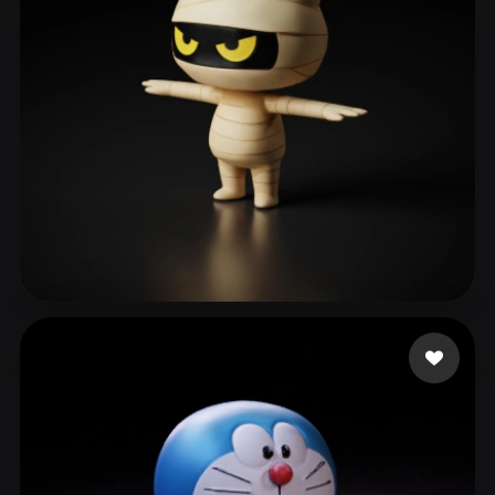
ComfyUI
21
Стили
Abstract
Anime
Cartoon
Cel-Shaded
Fantasy
Flat
Gothic
Hand-Painted
Industrial
Isometric
Low Poly
Medieval
Minimalist
Modern
Organic
Photorealistic
이 승엽
77 лайков
Pixel Art
Realistic
Retro
Stylized
Voxel