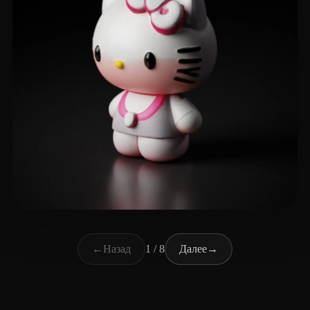
Studio LNV
317 лайков
←
Назад
1 / 8
Далее
→