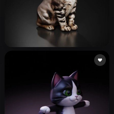
Картбаев Ерлан
122 лайков