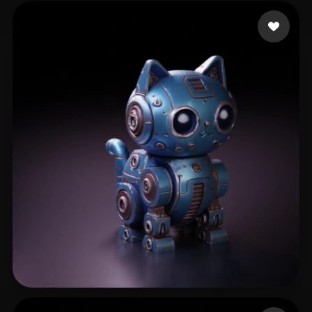
Bernardo Weslley
283 лайков
eEhyQx
198 лайков