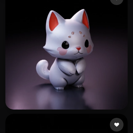
GinSiCheung
502 лайков