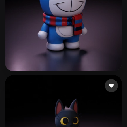
Luo Lu o cheng wei
129 лайков