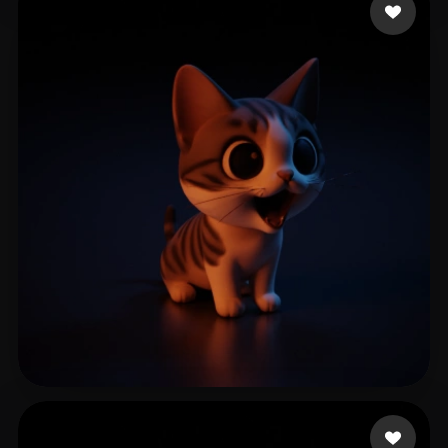
283 点赞
Bernardo Weslley