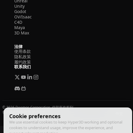
Unreal
Unity
Godot
OV/Isaac
C4D
Maya
3D Max
法律
使用条款
隐私政策
履约政策
联系我们
© 2026 Deemos Corporation. 保留所有权利
使用条款
隐私政策
履约政策
中文
Cookie preferences
We use essential cookies to keep Hyper3D working and optional
cookies to understand usage, improve the experience, and