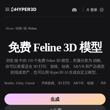
登录
产品
Home
动物
猫
Feline
功能
Rodin
ChatAvatar
API
免费 Feline 3D 模型
图片转 3D
文本转 3D
定价
上传一张图片，即刻获得 3D
从文字提示到 3D 物体 ——
物体。
即刻完成。
资源
浏览 猫 中的 150 个免费 Feline 3D 模型，所属分类为 动物。
AI 视频生成器
AI 图片生成器
你可以查看适合 3D 打印、游戏、动画、AR/VR 和产品视觉
用 AI 从文字或图片创作视
用一句简单提示生成高质量
的现成资产，也可以用 Hyper3D AI 生成自定义模型。
频。
视觉内容。
社区
Blender, Unity, Unreal
游戏、3D 打印、AR/VR、动画
写
软件
用途
风格
API
将我们的创意 AI 接入你的应
用或工作流。
故事
研究
博客
生成
OmniCraft