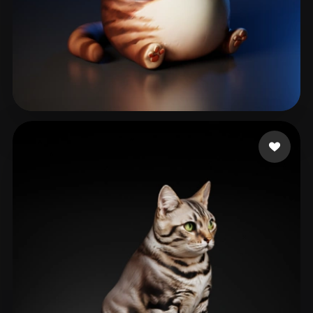
93 点赞
Siruy Namor