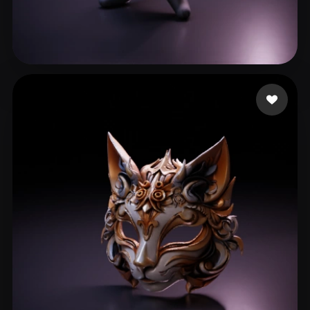
204 点赞
aiweb5@meta48.com