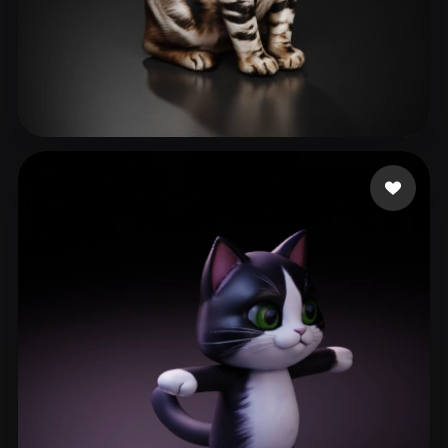
122 点赞
Картбаев Ерлан