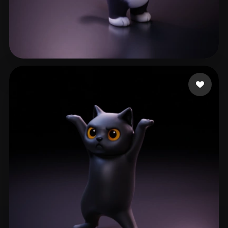
72 点赞
CosmicBrainz07