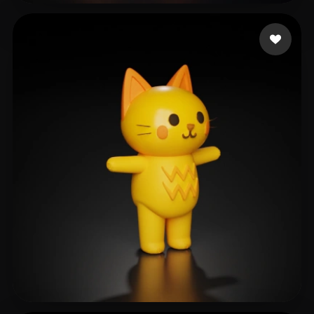
45 点赞
dililizhu