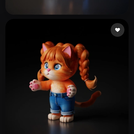
25 点赞
RogueNerdy