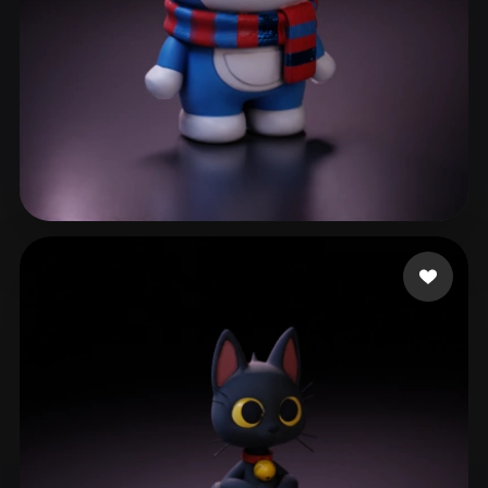
129 点赞
Luo Lu o cheng wei