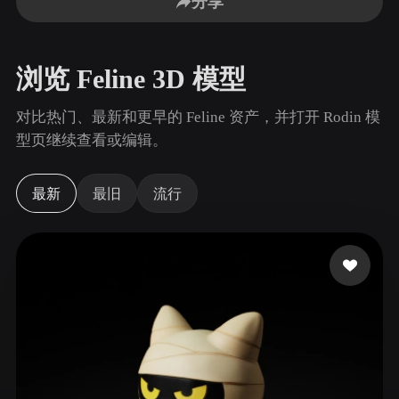
分享
用例
AI 图像重混
AI HDRI 生成器
3D 网格 편집기
3D Printing
Animation
AI 图像增强器
3D 模型搜索引擎
浏览 Feline 3D 模型
Game
Automotive
AI 纹理生成器
SVG 转 3D 转换器
Development
Design
对比热门、最新和更早的 Feline 资产，并打开 Rodin 模
NFT Creation
E-commerce
型页继续查看或编辑。
Character
VR/AR
Design
最新
最旧
流行
Metaverse
Jewelry Design
Mechanical
Engineering
插件
Blender
Unity
Unreal
Godot
Maya
3DS Max