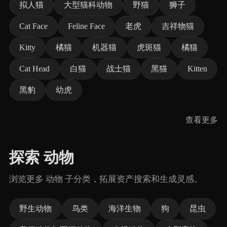
拟人猫
大型猫科动物
野猫
狮子
Cat Face
Feline Face
老虎
吉祥物猫
Kitty
橘猫
机器猫
虎斑猫
橘猫
Cat Head
白猫
战士猫
黑猫
Kitten
黑豹
幼虎
查看更多
探索 动物
浏览更多 动物 子分类，拓展资产搜索和生成灵感。
野生动物
鸟类
海洋生物
狗
昆虫