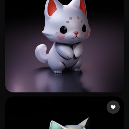
502 点赞
GinSiCheung