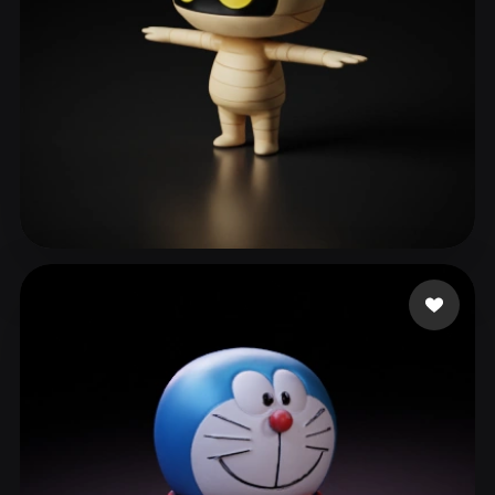
ComfyUI
21
风格
Abstract
Anime
Cartoon
Cel-Shaded
Fantasy
Flat
Gothic
Hand-Painted
Industrial
Isometric
Low Poly
Medieval
이 승엽
77 点赞
Minimalist
Modern
Organic
Photorealistic
Pixel Art
Realistic
Retro
Stylized
Voxel