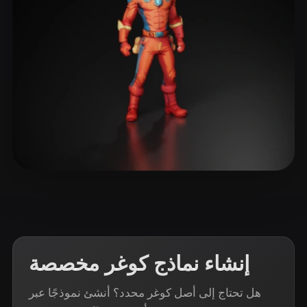
ComfyUI
21
الأنماط
Abstract
Anime
Cartoon
Cel-Shaded
Fantasy
Flat
Gothic
Hand-Painted
Industrial
Isometric
Low Poly
Medieval
Minimalist
Modern
Organic
Photorealistic
12 إعجابات
Xpider
Pixel Art
Realistic
Retro
Stylized
Voxel
إنشاء نماذج كوغر مخصصة
هل تحتاج إلى أصل كوغر محدد؟ أنشئ نموذجًا عبر