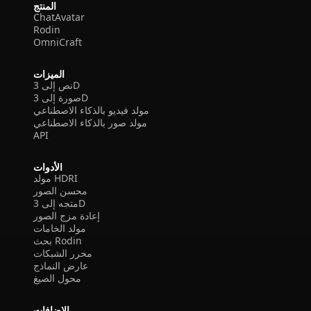
المنتج
ChatAvatar
Rodin
OmniCraft
الميزات
نص إلى 3D
صورة إلى 3D
مولد فيديو بالذكاء الاصطناعي
مولد صور بالذكاء الاصطناعي
API
الأدوات
مولد HDRI
محسن الصور
متجه إلى 3D
إعادة مزج الصور
مولد الخامات
بحث Rodin
محرر الشبكات
عارض النماذج
محول الصيغ
الإضافات