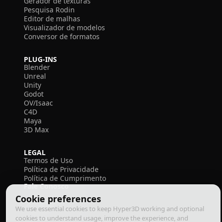
Gerador de texturas
Pesquisa Rodin
Editor de malhas
Visualizador de modelos
Conversor de formatos
PLUG-INS
Blender
Unreal
Unity
Godot
OV/Isaac
C4D
Maya
3D Max
LEGAL
Termos de Uso
Política de Privacidade
Política de Cumprimento
Fale Conosco
Cookie preferences
We use essential cookies to keep Hyper3D working and optional
cookies to understand usage, improve the experience, and