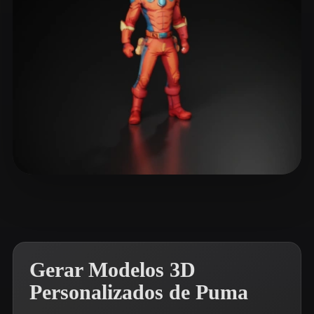
ComfyUI
21
Estilos
Abstract
Anime
Cartoon
Cel-Shaded
Fantasy
Flat
Gothic
Hand-Painted
Industrial
Isometric
Low Poly
Medieval
Minimalist
Modern
Organic
Photorealistic
Xpider
12 curtidas
Pixel Art
Realistic
Retro
Stylized
Voxel
Gerar Modelos 3D
Personalizados de Puma