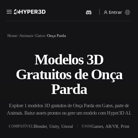
Entrar
Produtos
Home
Animais
Gatos
Onça Parda
Recursos
Rodin
ChatAvatar
API
Modelos 3D
Imagem Para 3D
Texto Para 3D
Preços
Envie uma imagem e receba
Do prompt de texto ao objeto
Gratuitos de Onça
um objeto 3D na hora.
3D — na hora.
Recursos
Gerador De Imagens IA
Gerador De Vídeo IA
Parda
Gere visuais de alta qualidade
Crie vídeos a partir de texto
a partir de um prompt
ou imagens com IA.
simples.
Comunidade
Explore 1 modelos 3D gratuitos de Onça Parda em Gatos, parte de
API
Animais. Baixe assets prontos ou gere um modelo com Hyper3D AI.
Integre nossa IA criativa ao
seu app ou fluxo de trabalho.
História
Pesquisa
Blog
Blender, Unity, Unreal
Games, AR/VR, Print
COMPATÍVEL
USOS
OmniCraft