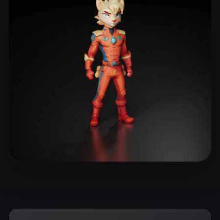
ComfyUI
21
Estilos
Abstract
Anime
Cartoon
Cel-Shaded
Fantasy
Flat
Gothic
Hand-Painted
Industrial
Isometric
Low Poly
Medieval
Minimalist
Modern
Organic
Photorealistic
Pixel Art
Realistic
Retro
Stylized
Voxel
Xpider
12 curtidas