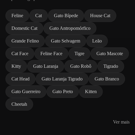
Feline
Cat
Gato Bípede
House Cat
Domestic Cat
Gato Antropomórfico
Grande Felino
Gato Selvagem
Leão
Cat Face
Feline Face
Tigre
Gato Mascote
Kitty
Gato Laranja
Gato Robô
Tigrado
Cat Head
Gato Laranja Tigrado
Gato Branco
Gato Guerreiro
Gato Preto
Kitten
Cheetah
Ver mais