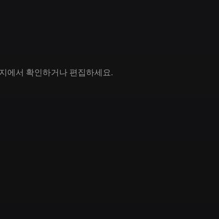
Game
n
Development
ce
VR/AR
Mechanical
 페이지에서 확인하거나 편집하세요.
Engineering
ot
Maya
3DS Max
ComfyUI
oon
Cel-Shaded
Fantasy
tric
Low Poly
Medieval