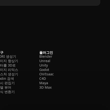
도구
플러그인
DRI 생성기
Blender
미지 향상기
Unreal
터를 3D로
Unity
미지 리믹스
Godot
스처 생성기
OV/Isaac
odin 검색
C4D
시 편집기
Maya
델 뷰어
3D Max
식 변환기