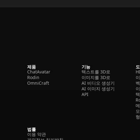
제품
기능
ChatAvatar
텍스트를 3D로
H
Rodin
이미지를 3D로
이
OmniCraft
AI 비디오 생성기
벡
AI 이미지 생성기
이
API
텍
R
메
모
형
법률
이용 약관
개인정보 처리방침