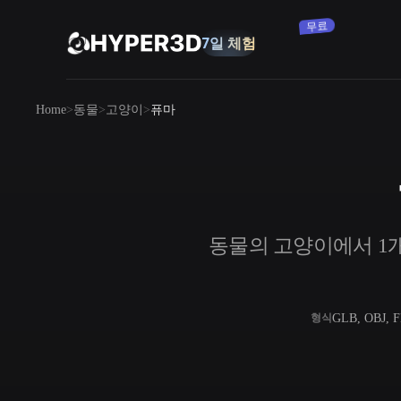
구독
제품
Home
동물
고양이
퓨마
기능
Rodin
ChatAvatar
API
이미지를 3D로
요금
사진을 업로드하면 3D 오브젝트를 바로
받아보세요.
리소스
동물의 고양이에서 1개의
AI 이미지 생성기
간단한 프롬프트로 고품질 비주얼을 생성
하세요.
커뮤니티
OmniCraft
GLB, OBJ, 
형식
AI 이미지 리믹스
AI 텍스처
스토리
연구
블로그
AI 이미지 향상 도구
AI HDRI