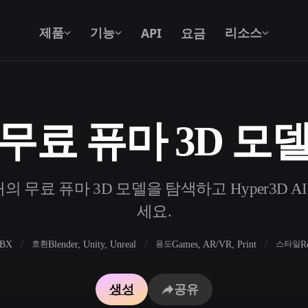
API
요금
제품
기능
리소스
무료 퓨마 3D 모
텍스트를 3D로
텍스트 프롬프트를 3D 오브젝트로 — 즉
시 변환.
 무료 퓨마 3D 모델을 탐색하고 Hyper3D 
API
우리의 크리에이티브 AI를 앱이나 워크플
세요.
로에 연결하세요.
FBX
Blender, Unity, Unreal
Games, AR/VR, Print
R
호환
용도
스타일
 생성기
3D 모델 검색 엔진
생성
공유
 생성기
SVG to 3D 변환기