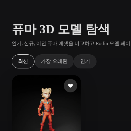
사용 사례
3D Printing
Animatio
퓨마 3D 모델 탐색
NFT Creation
E-commer
Jewelry
Metaverse
인기, 신규, 이전 퓨마 에셋을 비교하고 Rodin 모델
Design
플러그인
최신
가장 오래된
인기
Blender
Unity
Unreal
God
스타일
Abstract
Anime
Cart
Hand-Painted
Industrial
Isome