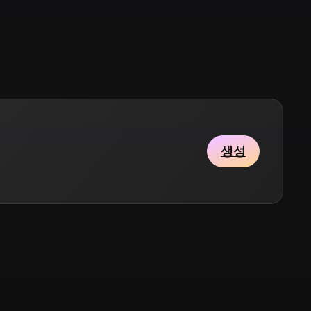
Stylized
Voxel
생성