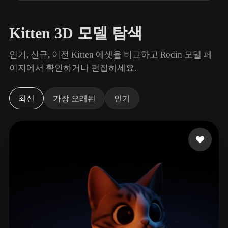
사용 사례
AI 이미지 리믹스
AI HDRI 생성기
3D 메시 편집기
3D Printing
Animation
AI 이미지 향상 도구
3D 모델 검색 엔진
Kitten 3D 모델 탐색
Game
Automotive
AI 텍스처 생성기
SVG to 3D 변환기
Development
Design
인기, 신규, 이전 Kitten 에셋을 비교하고 Rodin 모델 페
이지에서 확인하거나 편집하세요.
NFT Creation
E-commerce
Character
VR/AR
Design
최신
가장 오래된
인기
Metaverse
Jewelry Design
Mechanical
Engineering
플러그인
Blender
Unity
Unreal
Godot
Maya
3DS Max