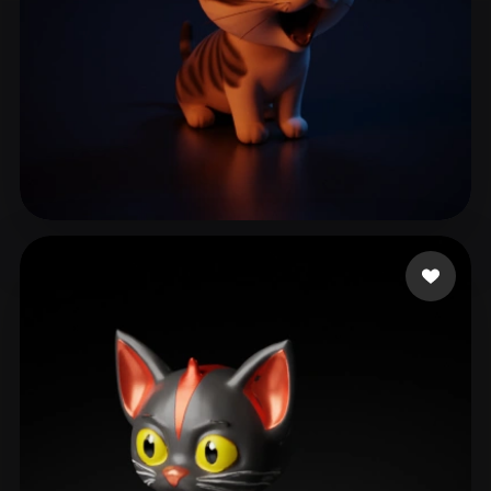
ComfyUI
21
스타일
Abstract
Anime
Cartoon
Cel-Shaded
Fantasy
Flat
Gothic
Hand-Painted
Industrial
Isometric
Low Poly
Medieval
283 좋아요
Bernardo Weslley
Minimalist
Modern
Organic
Photorealistic
Pixel Art
Realistic
Retro
Stylized
Voxel