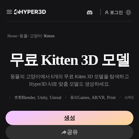
로그인
제품
Home
동물
고양이
Kitten
기능
Rodin
ChatAvatar
API
무료 Kitten 3D 모델
이미지를 3D로
텍스트를 3D로
요금
사진을 업로드하면 3D 오브
텍스트 프롬프트를 3D 오브
젝트를 바로 받아보세요.
젝트로 — 즉시 변환.
리소스
동물의 고양이에서 6개의 무료 Kitten 3D 모델을 탐색하고
AI 비디오 생성기
AI 이미지 생성기
Hyper3D AI로 맞춤 모델도 생성하세요.
AI로 텍스트나 이미지에서
간단한 프롬프트로 고품질
영상을 만드세요.
비주얼을 생성하세요.
FBX
Blender, Unity, Unreal
Games, AR/VR, Print
R
호환
용도
스타일
커뮤니티
API
우리의 크리에이티브 AI를
생성
앱이나 워크플로에 연결하세
스토리
연구
블로그
요.
공유
OmniCraft