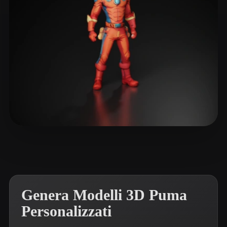
ComfyUI
21
Stili
Abstract
Anime
Cartoon
Cel-Shaded
Fantasy
Flat
Gothic
Hand-Painted
Industrial
Isometric
Low Poly
Medieval
Minimalist
Modern
Organic
Photorealistic
Xpider
12 mi piace
Pixel Art
Realistic
Retro
Stylized
Voxel
Genera Modelli 3D Puma
Personalizzati