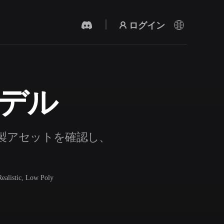
ログイン
モデル
AI 動画生成
テキストや画像から、AIで動画を作成。
既製アセットを確認し、
Realistic, Low Poly
3Dメッシュエディター