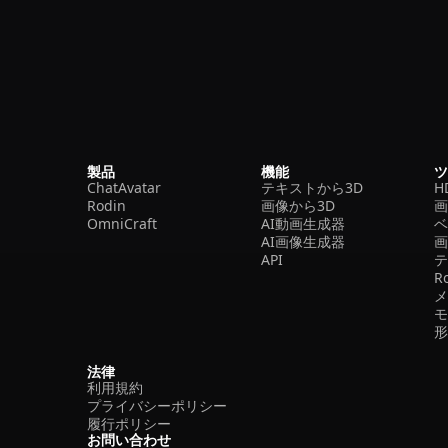
製品
機能
ChatAvatar
テキストから3D
H
Rodin
画像から3D
OmniCraft
AI動画生成器
ベ
AI画像生成器
API
R
法律
利用規約
プライバシーポリシー
履行ポリシー
お問い合わせ