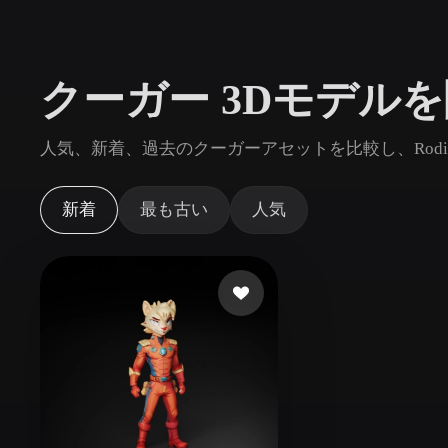
ユースケース
3D Printing
Animatio
クーガー 3Dモデル
NFT Creation
E-commer
Jewelry
Metaverse
人気、新着、過去のクーガーアセットを比較し、Rod
Design
プラグイン
新着
最も古い
人気
Blender
Unity
Unreal
God
スタイル
Abstract
Anime
Cart
Hand-Painted
Industrial
Isome