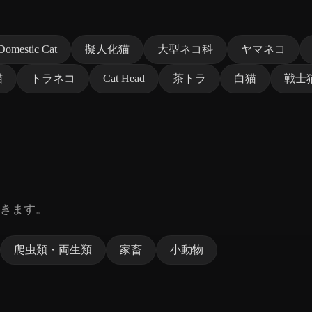
Domestic Cat
擬人化猫
大型ネコ科
ヤマネコ
猫
トラネコ
Cat Head
茶トラ
白猫
戦士
きます。
爬虫類・両生類
家畜
小動物