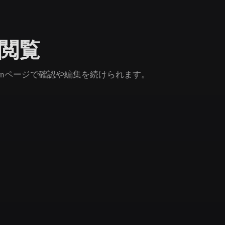
Game
n
Development
を閲覧
ce
VR/AR
Mechanical
inページで確認や編集を続けられます。
Engineering
ot
Maya
3DS Max
ComfyUI
oon
Cel-Shaded
Fantasy
tric
Low Poly
Medieval