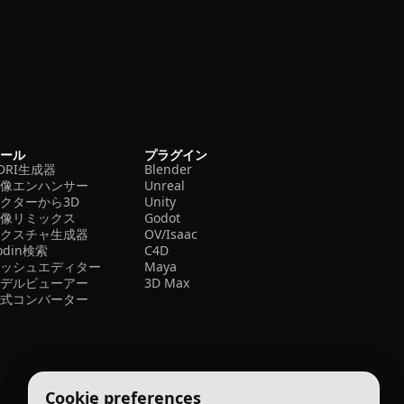
ツール
プラグイン
DRI生成器
Blender
画像エンハンサー
Unreal
クターから3D
Unity
画像リミックス
Godot
テクスチャ生成器
OV/Isaac
odin検索
C4D
メッシュエディター
Maya
モデルビューアー
3D Max
形式コンバーター
Cookie preferences