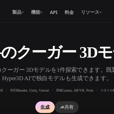
API
料金
製品
機能
リソース
のクーガー 3D
テキストから 3D
テキストプロンプトから3Dオブジェク
トへ — 瞬時に。
API
クーガー 3Dモデルを1件探索できます。
私たちのクリエイティブAIを、あなたの
Hyper3D AIで独自モデルも生成できます。
アプリやワークフローに組み込みましょ
う。
BX
Blender, Unity, Unreal
Games, AR/VR, Print
対応
用途
スタイル
ェネレーター
3Dモデル検索エンジン
生成
共有
レーター
SVGから3Dへの変換ツール