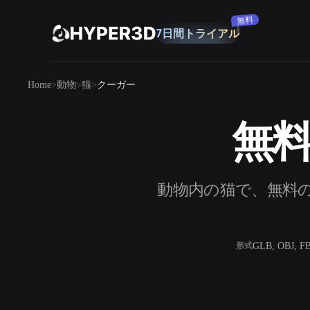
無料
7日間トライアル
製品
Home
動物
猫
クーガー
機能
Rodin
ChatAvatar
API
無料
画像から 3D
料金
写真をアップロードするだけで、3Dオ
ブジェクトが瞬時に完成。
リソース
動物内の猫で、無料の
AI 画像生成
シンプルなプロンプトから、高品質なビ
ジュアルを生成。
コミュニティ
GLB, OBJ, F
形式
OmniCraft
ストーリー
研究
ブログ
AI画像リミックス
AIテクスチャジ
AI画像エンハンサー
AI HDRIジェネ