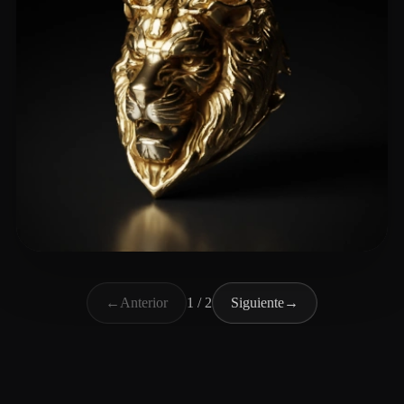
Goff Nicholas
51 me gusta
←
Anterior
1 / 2
Siguiente
→