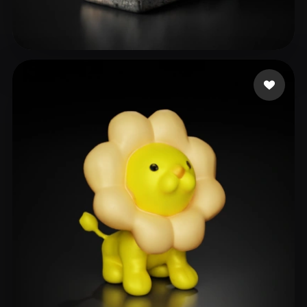
wei shuo
27 me gusta