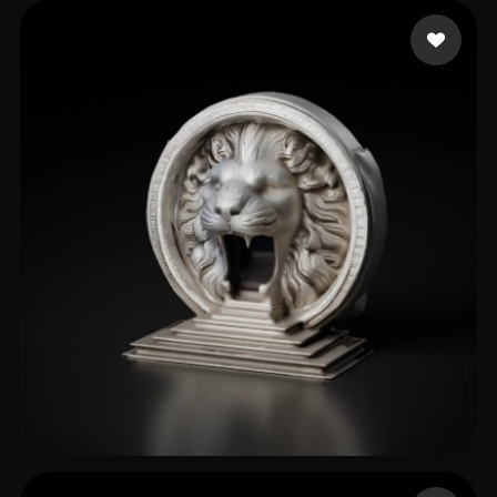
Uncle Chen
8 me gusta
erloper42 Int
37 me gusta