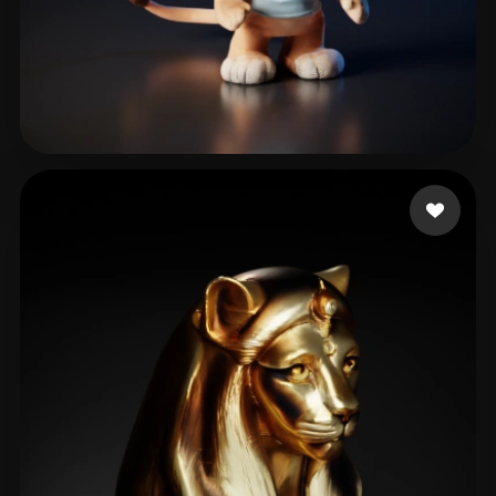
xmajxnahwasda
112 me gusta