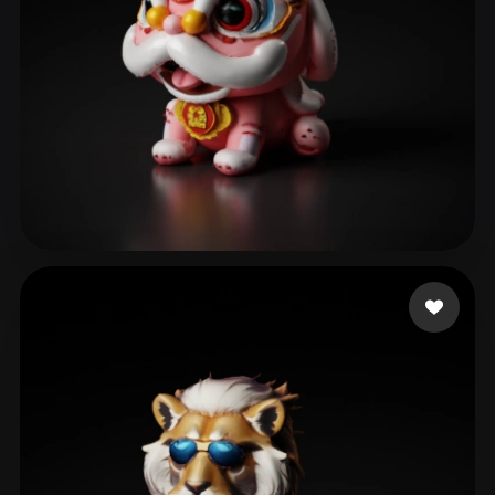
kira c
295 me gusta