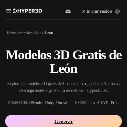
Iniciar sesión
Productos
Home
Animales
Gatos
León
Funciones
Rodin
ChatAvatar
API
Modelos 3D Gratis de
Imagen A 3D
Texto A 3D
Precios
Sube una imagen y obtén un
Del prompt de texto al objeto
León
objeto 3D al instante.
3D — al instante.
Recursos
Generador De Imágenes Con
Generador De Video Con IA
IA
Explora 25 modelos 3D gratis de León en Gatos, parte de Animales.
Crea vídeos a partir de texto o
Genera imágenes de alta
imágenes con IA.
calidad a partir de un simple
Descarga assets o genera un modelo con Hyper3D AI.
Comunidad
prompt.
Blender, Unity, Unreal
Games, AR/VR, Print
COMPATIBLE
USOS
API
Integra nuestra IA creativa en
Historia
Investigación
Blog
tu app o flujo de trabajo.
Generar
OmniCraft