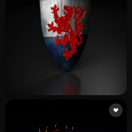
sun bohao
8 me gusta