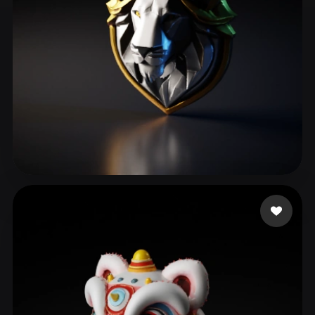
ComfyUI
21
Estilos
Abstract
Anime
Cartoon
Cel-Shaded
Fantasy
Flat
Gothic
Hand-Painted
Industrial
Isometric
Low Poly
Medieval
Minimalist
Modern
Organic
Photorealistic
RED DANIEL AB
93 me gusta
Pixel Art
Realistic
Retro
Stylized
Voxel