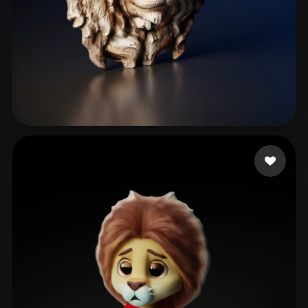
PCslava
80 me gusta