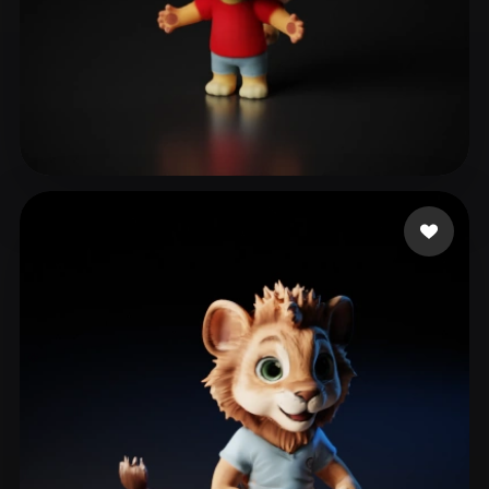
Biswas Koushik
35 me gusta