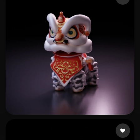
DeanCassady
5 me gusta