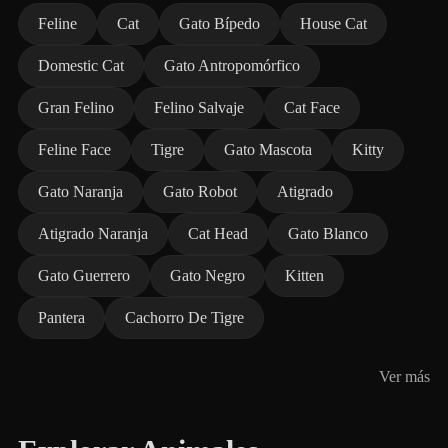
Feline
Cat
Gato Bípedo
House Cat
Domestic Cat
Gato Antropomórfico
Gran Felino
Felino Salvaje
Cat Face
Feline Face
Tigre
Gato Mascota
Kitty
Gato Naranja
Gato Robot
Atigrado
Atigrado Naranja
Cat Head
Gato Blanco
Gato Guerrero
Gato Negro
Kitten
Pantera
Cachorro De Tigre
Ver más