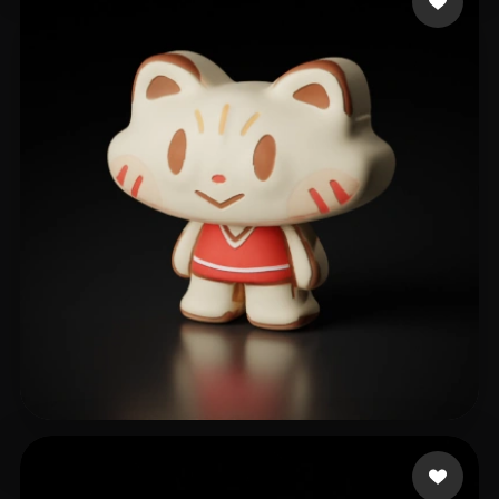
Faust Mephisto
11 me gusta