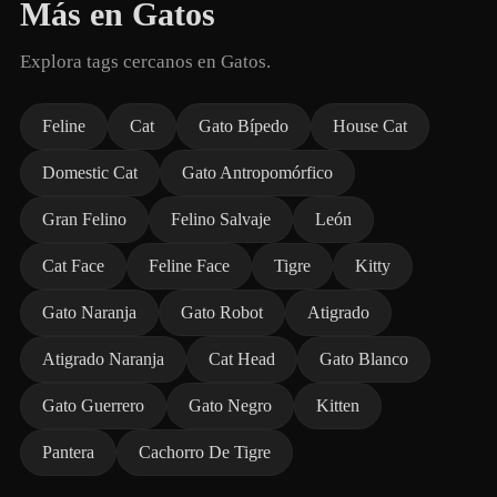
Más en Gatos
Explora tags cercanos en Gatos.
Feline
Cat
Gato Bípedo
House Cat
Domestic Cat
Gato Antropomórfico
Gran Felino
Felino Salvaje
León
Cat Face
Feline Face
Tigre
Kitty
Gato Naranja
Gato Robot
Atigrado
Atigrado Naranja
Cat Head
Gato Blanco
Gato Guerrero
Gato Negro
Kitten
Pantera
Cachorro De Tigre