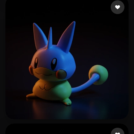
di guozi
59 me gusta
Elkholti Mo
7 me gusta