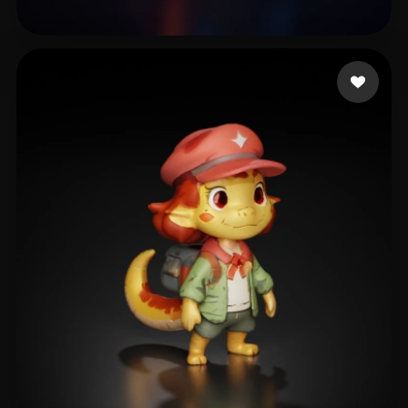
7 me gusta
اا ت