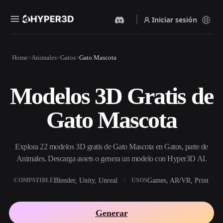
Iniciar sesión
Productos
Home
Animales
Gatos
Gato Mascota
Funciones
Rodin
ChatAvatar
API
Modelos 3D Gratis de
Imagen A 3D
Texto A 3D
Precios
Sube una imagen y obtén un
Del prompt de texto al objeto
Gato Mascota
objeto 3D al instante.
3D — al instante.
Recursos
Generador De Imágenes Con
Generador De Video Con IA
IA
Explora 22 modelos 3D gratis de Gato Mascota en Gatos, parte de
Crea vídeos a partir de texto o
Genera imágenes de alta
imágenes con IA.
calidad a partir de un simple
Animales. Descarga assets o genera un modelo con Hyper3D AI.
Comunidad
prompt.
Blender, Unity, Unreal
Games, AR/VR, Print
COMPATIBLE
USOS
API
Integra nuestra IA creativa en
Historia
Investigación
Blog
tu app o flujo de trabajo.
Generar
OmniCraft