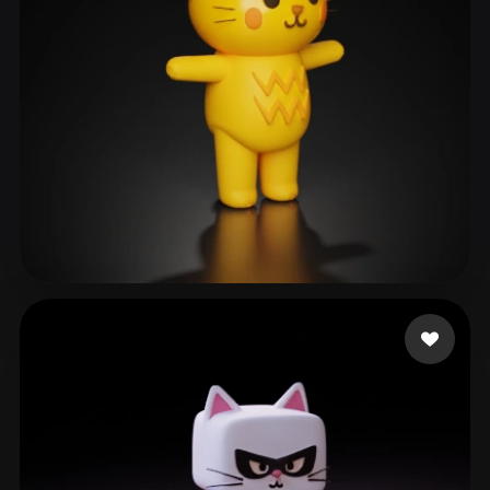
furverse ai
252 me gusta