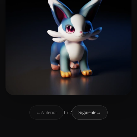
Muyu2048
9 me gusta
←
Anterior
1 / 2
Siguiente
→