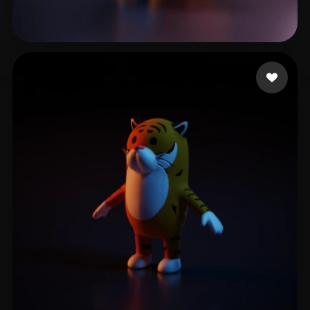
Gonzalez Montoya San
8 me gusta