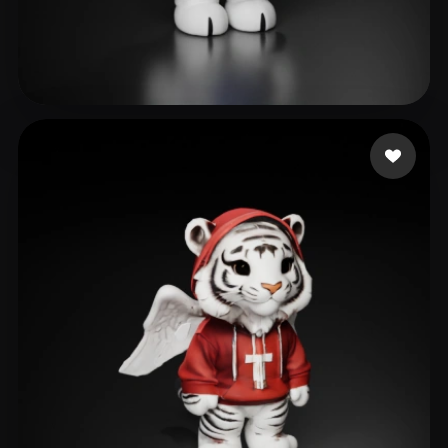
dasfegjkm.h
22 me gusta