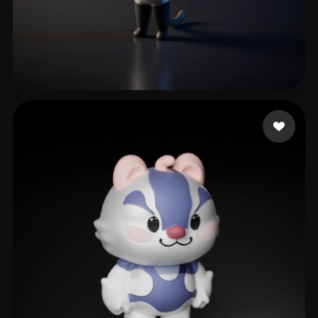
xmajduyahdu87455
47 me gusta