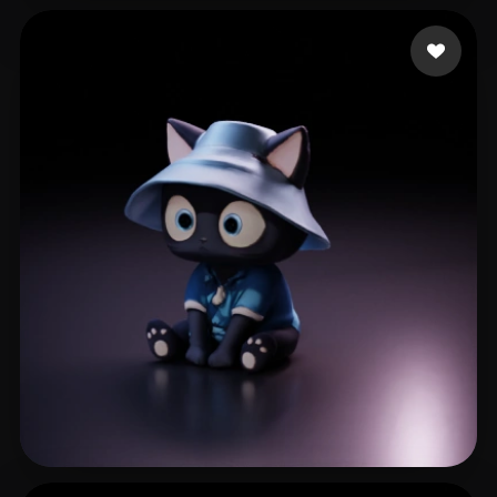
Jake_lars
13 me gusta