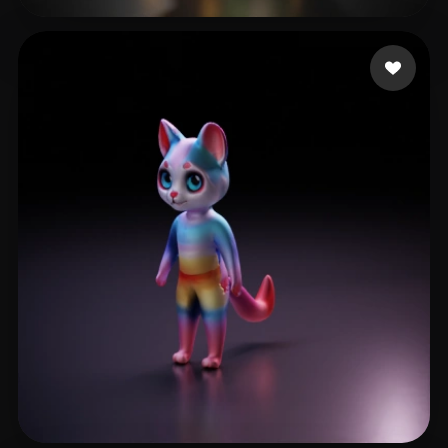
gogoshvili luka
19 me gusta