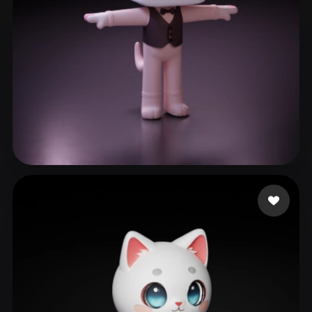
ccccat
164 me gusta