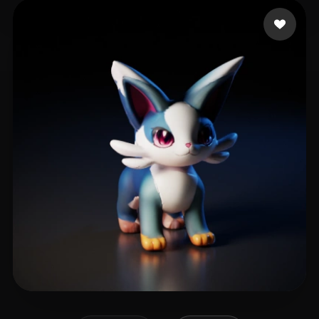
Woody
3 Likes
Muyu2048
9 Likes