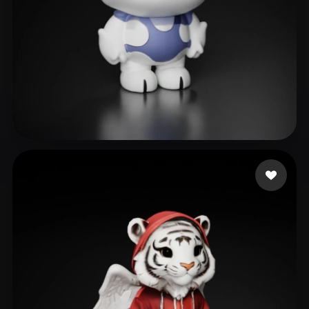
dasfegjkm.h
22 Likes