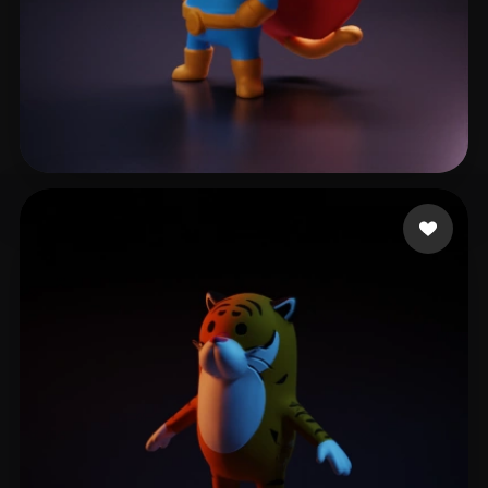
Gonzalez Montoya San
8 Likes