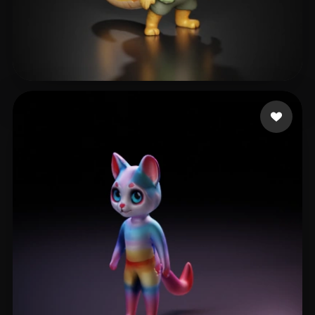
gogoshvili luka
19 Likes