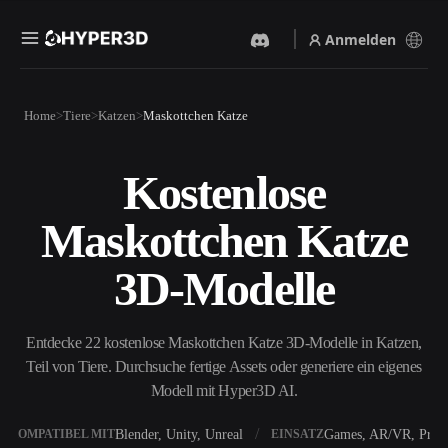
Anmelden
Produkte
Home
Tiere
Katzen
Maskottchen Katze
Funktionen
Rodin
ChatAvatar
API
Kostenlose
Bild Zu 3D
Text Zu 3D
Preise
Bild hochladen, sofort ein
Vom Text-Prompt zum 3D-
Maskottchen Katze
3D-Objekt erhalten.
Objekt — im Handumdrehen.
Ressourcen
KI-Bildgenerator
KI-Videogenerator
3D-Modelle
Generiere hochwertige
Erstelle Videos aus Text oder
Visuals aus einem einfachen
Bildern mit KI.
Prompt.
Community
Entdecke 22 kostenlose Maskottchen Katze 3D-Modelle in Katzen,
API
Teil von Tiere. Durchsuche fertige Assets oder generiere ein eigenes
Binde unsere kreative KI in
deine App oder deinen
Modell mit Hyper3D AI.
Story
Forschung
Blog
Workflow ein.
OmniCraft
Blender, Unity, Unreal
Games, AR/VR, Print
KOMPATIBEL MIT
EINSATZ