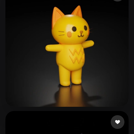
furverse ai
252 Likes