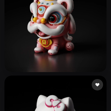
kira c
295 Likes