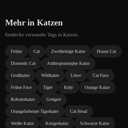
Mehr in Katzen
Entdecke verwandte Tags in Katzen.
Feline
Cat
Zweibeinige Katze
House Cat
Domestic Cat
Anthropomorphe Katze
Großkatze
Wildkatze
Löwe
Cat Face
Feline Face
Tiger
Kitty
Orange Katze
Roboterkatze
Getigert
Orangefarbener Tigerkater
Cat Head
Weiße Katze
Kriegerkatze
Schwarze Katze