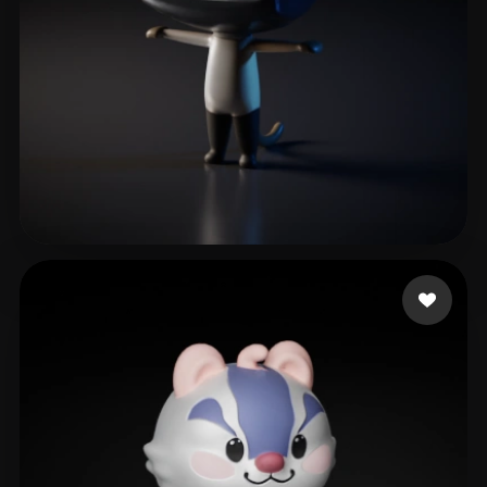
xmajduyahdu87455
47 Likes