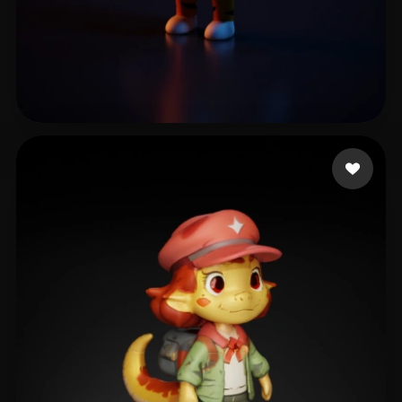
7 Likes
اا ت