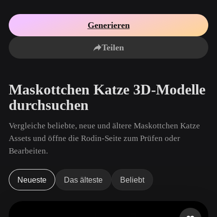
Anwendungsfälle
KI-Bild-Remix
KI-HDRI-Generator
3D-Mesh-Editor
3D Printing
Animation
Generieren
KI-Bildverbesserer
3D-Modellsuchmaschine
Game
Automotive
KI-Texturengenerator
SVG-zu-3D-Konverter
Development
Design
Teilen
NFT Creation
E-commerce
Character
Maskottchen Katze 3D-Modelle
VR/AR
Design
durchsuchen
Metaverse
Jewelry Design
Vergleiche beliebte, neue und ältere Maskottchen Katze
Mechanical
Engineering
Assets und öffne die Rodin-Seite zum Prüfen oder
Bearbeiten.
Plug-Ins
Blender
Unity
Unreal
Neueste
Das älteste
Beliebt
Godot
Maya
3DS Max