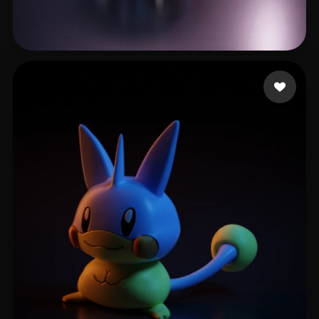
di guozi
59 Likes