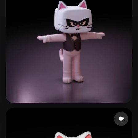
ccccat
164 Likes