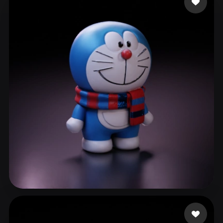
ComfyUI
21
Stile
Abstract
Anime
Cartoon
Cel-Shaded
Fantasy
Flat
Gothic
Hand-Painted
Industrial
Isometric
Low Poly
Medieval
Minimalist
Modern
Organic
Photorealistic
Pixel Art
Realistic
Retro
Stylized
Voxel
Luo Lu o cheng wei
129 Likes