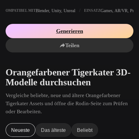
Anwendungsfälle
KI-Bild-Remix
KI-HDRI-Generator
3D-Mesh-Editor
Blender, Unity, Unreal
Games, AR/VR, Print
KOMPATIBEL MIT
EINSATZ
3D Printing
Animation
KI-Bildverbesserer
3D-Modellsuchmaschine
Game
Automotive
KI-Texturengenerator
SVG-zu-3D-Konverter
Development
Design
Generieren
NFT Creation
E-commerce
Teilen
Character
VR/AR
Design
Orangefarbener Tigerkater 3D-
Metaverse
Jewelry Design
Modelle durchsuchen
Mechanical
Engineering
Vergleiche beliebte, neue und ältere Orangefarbener
Plug-Ins
Tigerkater Assets und öffne die Rodin-Seite zum Prüfen
oder Bearbeiten.
Blender
Unity
Unreal
Godot
Maya
3DS Max
Neueste
Das älteste
Beliebt