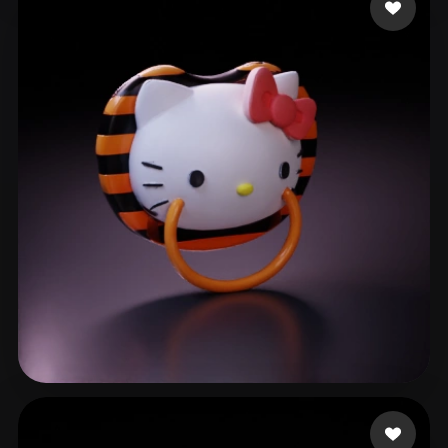
LuidLanda
85 Likes