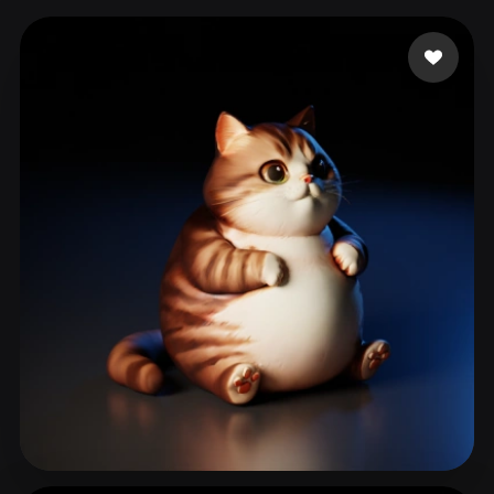
ComfyUI
21
Stile
Abstract
Anime
Cartoon
Cel-Shaded
Fantasy
Flat
Gothic
Hand-Painted
Industrial
Isometric
Low Poly
Medieval
Minimalist
Modern
Organic
Photorealistic
Pixel Art
Realistic
Retro
Stylized
Voxel