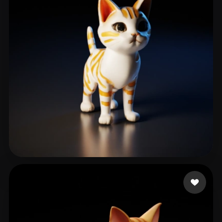
yadav kamal
58 Likes