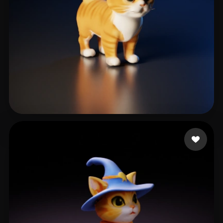
킴 꼬꼬
24 Likes