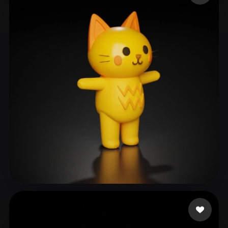
furverse ai
252 Likes