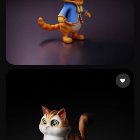
nioo202407@163.com
27 Likes