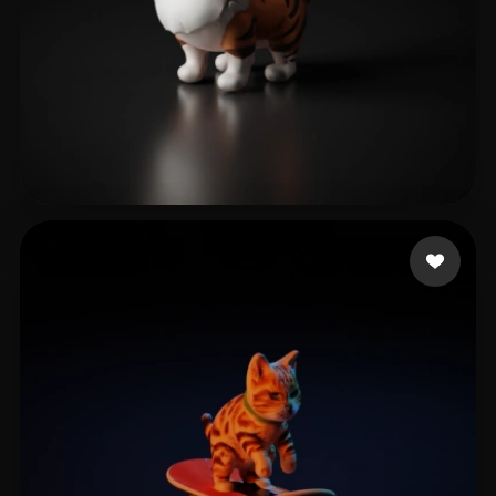
1834824526@qq.com
21 Likes