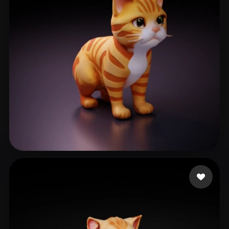
jawani
42 Likes