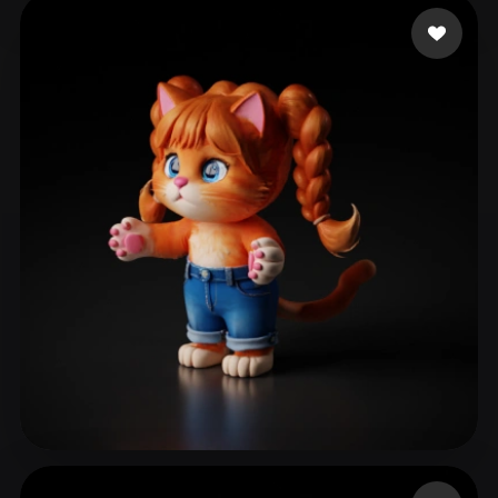
Siruy Namor
93 Likes
han Joy
84 Likes