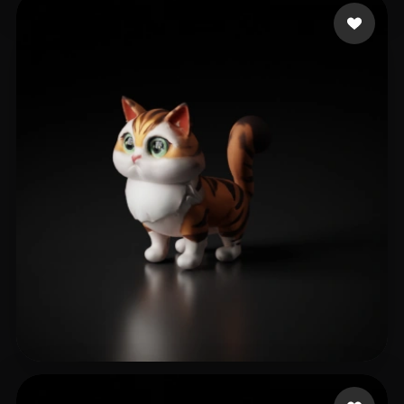
Stuff amsterdan
15 Likes
1834824526@qq.com
21 Likes