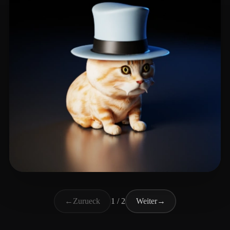
Martin Ken
9 Likes
←
Zurueck
1 / 2
Weiter
→