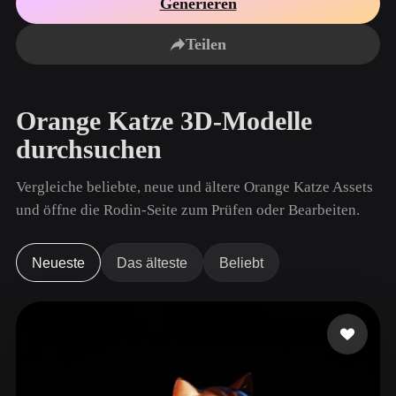
Generieren
Anwendungsfälle
KI-Bild-Remix
KI-HDRI-Generator
3D-Mesh-Editor
3D Printing
Animation
Teilen
KI-Bildverbesserer
3D-Modellsuchmaschine
Game
Automotive
KI-Texturengenerator
SVG-zu-3D-Konverter
Development
Design
Orange Katze 3D-Modelle
NFT Creation
E-commerce
durchsuchen
Character
VR/AR
Design
Vergleiche beliebte, neue und ältere Orange Katze Assets
Metaverse
Jewelry Design
und öffne die Rodin-Seite zum Prüfen oder Bearbeiten.
Mechanical
Engineering
Neueste
Das älteste
Beliebt
Plug-Ins
Blender
Unity
Unreal
Godot
Maya
3DS Max