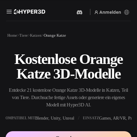
Anmelden
Produkte
Home
Tiere
Katzen
Orange Katze
Funktionen
Rodin
ChatAvatar
API
Kostenlose Orange
Bild Zu 3D
Text Zu 3D
Preise
Bild hochladen, sofort ein
Vom Text-Prompt zum 3D-
Katze 3D-Modelle
3D-Objekt erhalten.
Objekt — im Handumdrehen.
Ressourcen
KI-Bildgenerator
KI-Videogenerator
Generiere hochwertige
Erstelle Videos aus Text oder
Entdecke 21 kostenlose Orange Katze 3D-Modelle in Katzen, Teil
Visuals aus einem einfachen
Bildern mit KI.
Prompt.
von Tiere. Durchsuche fertige Assets oder generiere ein eigenes
Community
Modell mit Hyper3D AI.
API
Binde unsere kreative KI in
deine App oder deinen
Blender, Unity, Unreal
Games, AR/VR, Print
KOMPATIBEL MIT
EINSATZ
Story
Forschung
Blog
Workflow ein.
OmniCraft