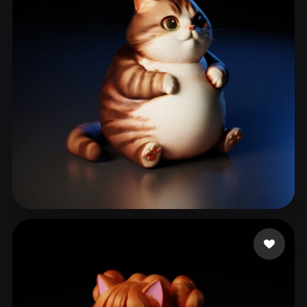
ComfyUI
21
Stile
Abstract
Anime
Cartoon
Cel-Shaded
Fantasy
Flat
Gothic
Hand-Painted
Industrial
Isometric
Low Poly
Medieval
Minimalist
Modern
Organic
Photorealistic
Pixel Art
Realistic
Retro
Stylized
Siruy Namor
93 Likes
Voxel