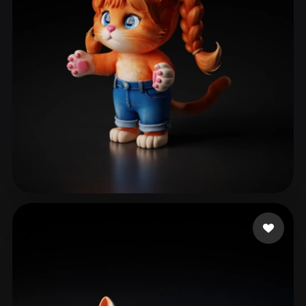
han Joy
84 Likes