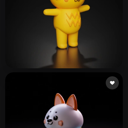
furverse ai
252 Likes