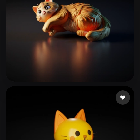
dililizhu
45 Likes