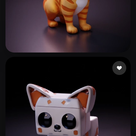
jawani
42 Likes