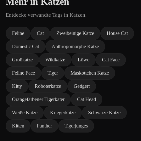
Mehr in Katzen
Entdecke verwandte Tags in Katzen.
Feline
Cat
Zweibeinige Katze
House Cat
Domestic Cat
Anthropomorphe Katze
Großkatze
Wildkatze
Löwe
Cat Face
Feline Face
Tiger
Maskottchen Katze
Kitty
Roboterkatze
Getigert
Orangefarbener Tigerkater
Cat Head
Weiße Katze
Kriegerkatze
Schwarze Katze
Kitten
Panther
Tigerjunges