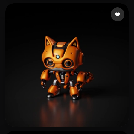
nioo202407@163.com
27 Likes