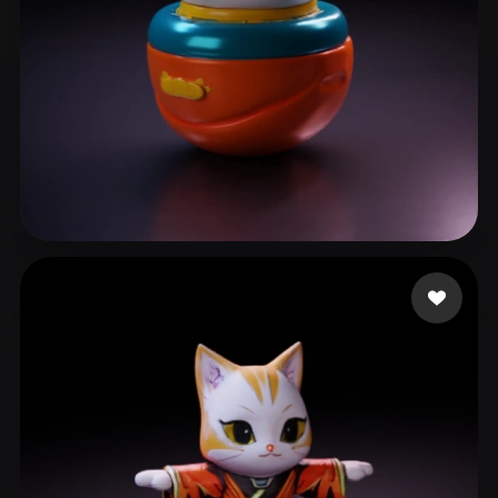
2267902889@qq.com
8 Likes