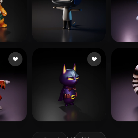
ikes
xmajduyahdu87455
47 Likes
Dung
s Guil
41 Likes
ZZ 01
22 Likes
Spark