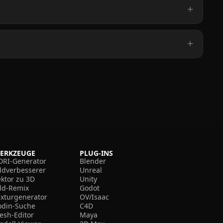
ERKZEUGE
PLUG-INS
DRI-Generator
Blender
ildverbesserer
Unreal
ektor zu 3D
Unity
ild-Remix
Godot
exturgenerator
OV/Isaac
odin-Suche
C4D
esh-Editor
Maya