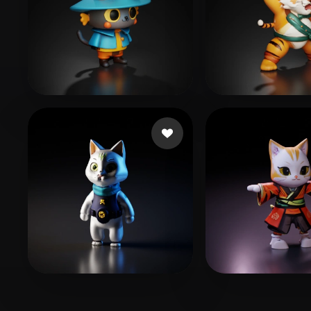
Sumers Olivia
56 Likes
Xing xiujie
28 L
Technologies Tamuz
16 Likes
Jesuino Ramire