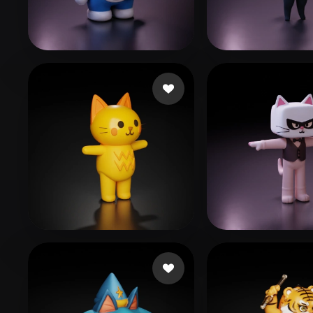
Organic
Photorealistic
Pixel
Luo Lu o cheng wei
129 Likes
LE LE
68 Likes
furverse ai
252 Likes
ccccat
164 Likes