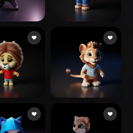
Stylized
Voxel
b5@meta48.com
204 Likes
han Joy
84 Likes
s Koushik
35 Likes
xmajxnahwasda
112 Likes