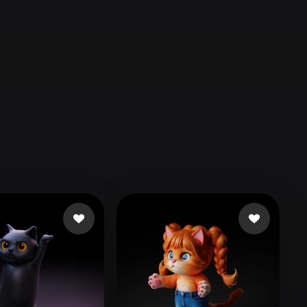
Automotive
Design
Character
Design
21
Flat
Gothic
Minimalist
Modern