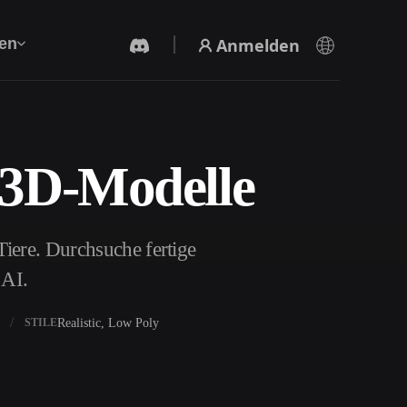
Anmelden
en
 3D-Modelle
KI-Videogenerator
Erstelle Videos aus Text oder Bildern mit KI.
iere. Durchsuche fertige
 AI.
Realistic, Low Poly
STILE
3D-Mesh-Editor