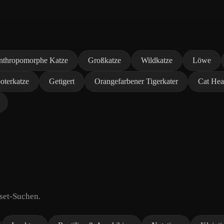
nthropomorphe Katze
Großkatze
Wildkatze
Löwe
oterkatze
Getigert
Orangefarbener Tigerkater
Cat He
sset-Suchen.