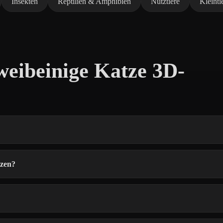
Insekten
Reptilien & Amphibien
Nutztiere
Kleinti
weibeinige Katze 3D-
tzen?