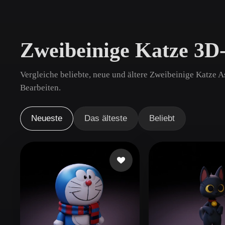
Anwendungsfälle
3D Printing
Animatio
Zweibeinige Katze 3D
NFT Creation
E-commer
Jewelry
Metaverse
Vergleiche beliebte, neue und ältere Zweibeinige Katze A
Design
Bearbeiten.
Plug-Ins
Neueste
Das älteste
Beliebt
Blender
Unity
Unreal
God
Stile
Abstract
Anime
Cart
Hand-Painted
Industrial
Isome