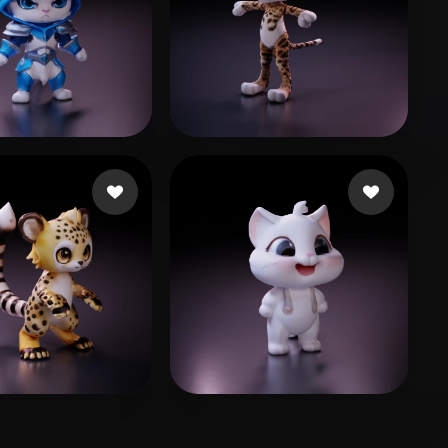
ao Timothy Gaius
53 Likes
workshop piksel
36 Likes
年 糕
le petal
25 Likes
35 Likes