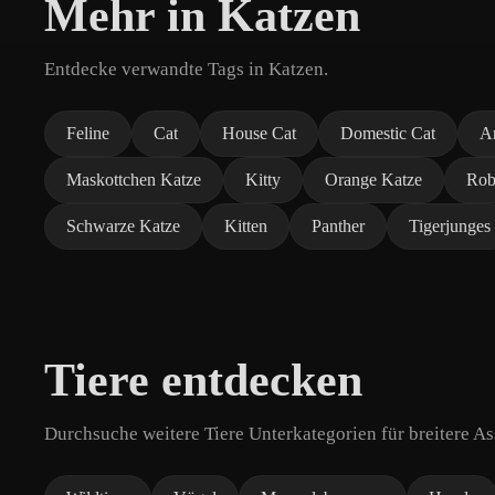
Mehr in Katzen
Entdecke verwandte Tags in Katzen.
Feline
Cat
House Cat
Domestic Cat
A
Maskottchen Katze
Kitty
Orange Katze
Rob
Schwarze Katze
Kitten
Panther
Tigerjunges
Tiere entdecken
Durchsuche weitere Tiere Unterkategorien für breitere A