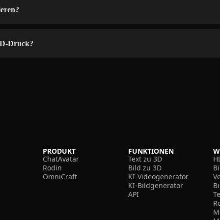
ieren?
 3D-Druck?
PRODUKT
FUNKTIONEN
W
ChatAvatar
Text zu 3D
H
Rodin
Bild zu 3D
B
OmniCraft
KI-Videogenerator
V
KI-Bildgenerator
B
API
T
R
M