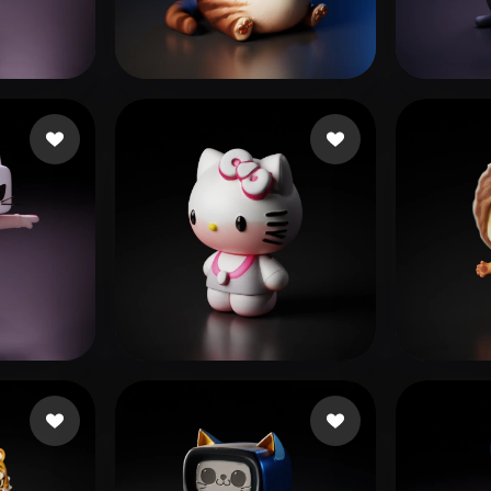
 Art
Realistic
Retro
Siruy Namor
93 Likes
aiwe
Studio LNV
317 Likes
Biswa