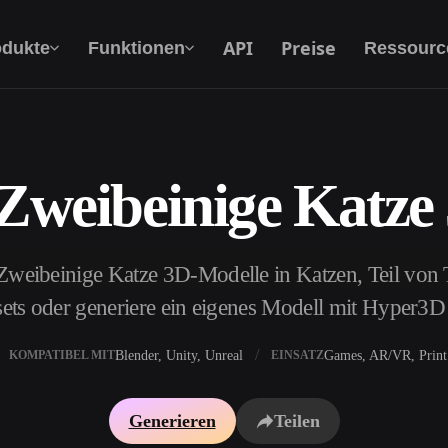
API
Preise
odukte
Funktionen
Ressourc
 Zweibeinige Katze
Text Zu 3D
Vom Text-Prompt zum 3D-Objekt — im
Handumdrehen.
Zweibeinige Katze 3D-Modelle in Katzen, Teil von T
API
Binde unsere kreative KI in deine App oder
ets oder generiere ein eigenes Modell mit Hyper3D
deinen Workflow ein.
Blender, Unity, Unreal
Games, AR/VR, Print
KOMPATIBEL MIT
EINSATZ
erator
3D-Modellsuchmaschine
Generieren
Teilen
ator
SVG-zu-3D-Konverter