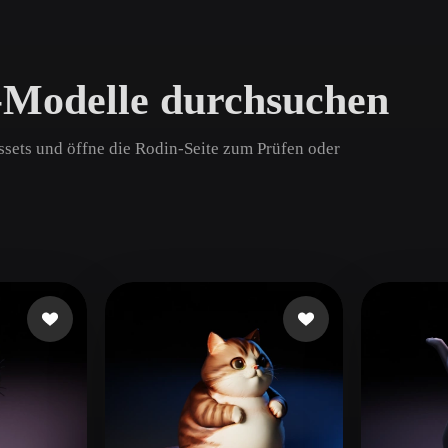
Game
n
Development
-Modelle durchsuchen
ce
VR/AR
Mechanical
ssets und öffne die Rodin-Seite zum Prüfen oder
Engineering
ot
Maya
3DS Max
ComfyUI
oon
Cel-Shaded
Fantasy
tric
Low Poly
Medieval