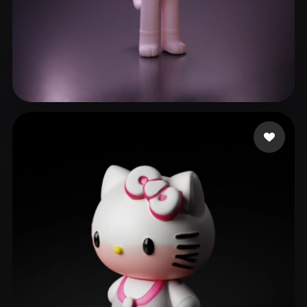
ccccat
164 me gusta