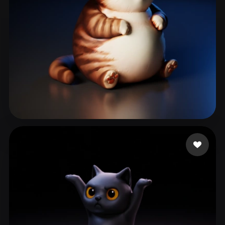
Siruy Namor
93 me gusta