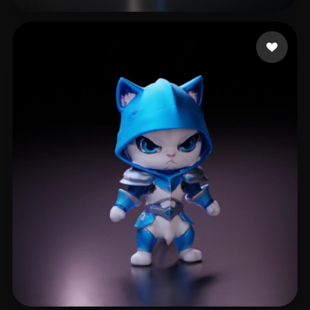
xmajduyahdu87455
47 me gusta