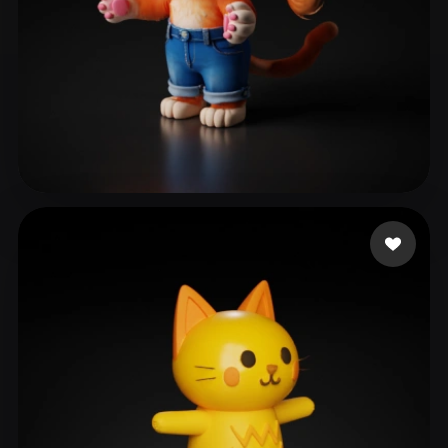
han Joy
84 me gusta