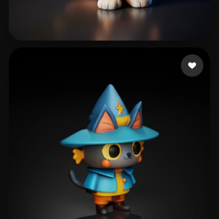
xmajxnahwasda
112 me gusta