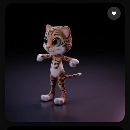
Dungao Timothy Gaius
53 me gusta