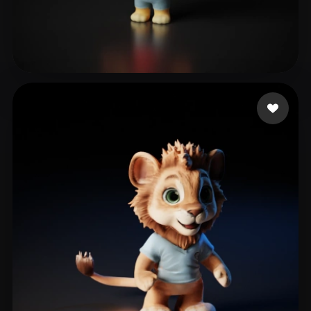
Biswas Koushik
35 me gusta