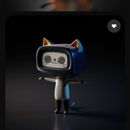
Xing xiujie
28 me gusta