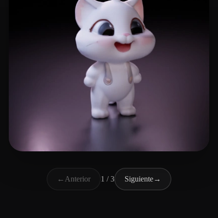
年 糕
35 me gusta
←
Anterior
1 / 3
Siguiente
→