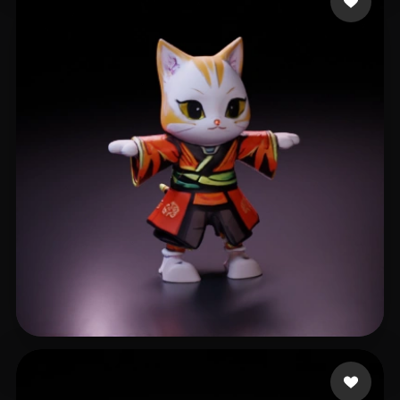
Jesuino Ramires Guil
41 me gusta