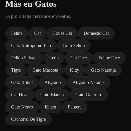
Más en Gatos
Explora tags cercanos en Gatos.
Feline
Cat
House Cat
Domestic Cat
Gato Antropomórfico
Gran Felino
Felino Salvaje
León
Cat Face
Feline Face
Tigre
Gato Mascota
Kitty
Gato Naranja
Gato Robot
Atigrado
Atigrado Naranja
Cat Head
Gato Blanco
Gato Guerrero
Gato Negro
Kitten
Pantera
Cachorro De Tigre