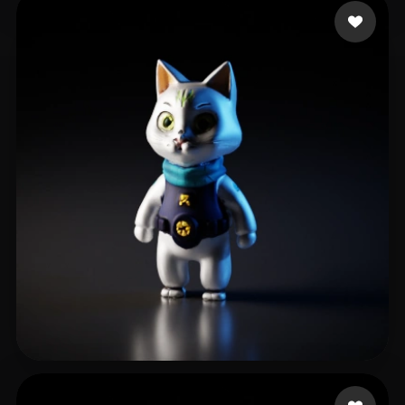
workshop piksel
36 me gusta
Technologies Tamuz
16 me gusta