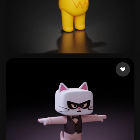
furverse ai
252 me gusta