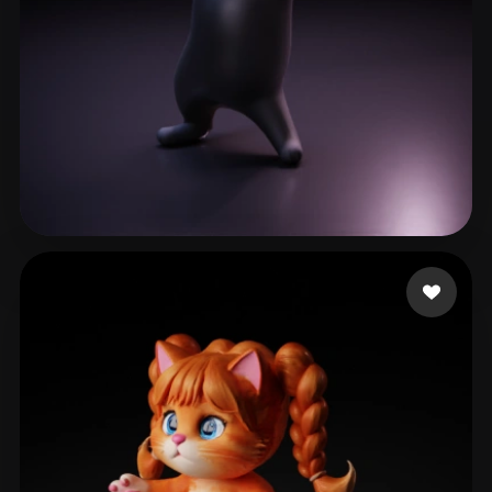
aiweb5@meta48.com
204 me gusta