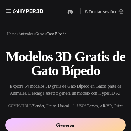
Iniciar sesión
Productos
Home
Animales
Gatos
Gato Bípedo
Funciones
Rodin
ChatAvatar
API
Modelos 3D Gratis de
Imagen A 3D
Texto A 3D
Precios
Sube una imagen y obtén un
Del prompt de texto al objeto
Gato Bípedo
objeto 3D al instante.
3D — al instante.
Recursos
Generador De Imágenes Con
Generador De Video Con IA
IA
Explora 54 modelos 3D gratis de Gato Bípedo en Gatos, parte de
Crea vídeos a partir de texto o
Genera imágenes de alta
imágenes con IA.
calidad a partir de un simple
Animales. Descarga assets o genera un modelo con Hyper3D AI.
Comunidad
prompt.
Blender, Unity, Unreal
Games, AR/VR, Print
COMPATIBLE
USOS
API
Integra nuestra IA creativa en
Historia
Investigación
Blog
tu app o flujo de trabajo.
Generar
OmniCraft