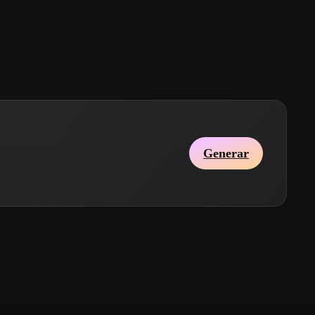
Stylized
Voxel
Generar