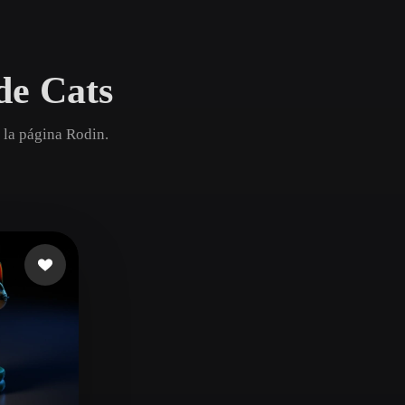
Game
n
Development
de Cats
ce
VR/AR
Mechanical
 la página Rodin.
Engineering
ot
Maya
3DS Max
ComfyUI
oon
Cel-Shaded
Fantasy
tric
Low Poly
Medieval