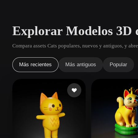
Casos De Uso
3D Printing
Animatio
Explorar Modelos 3D 
NFT Creation
E-commer
Jewelry
Metaverse
Compara assets Cats populares, nuevos y antiguos, y abre
Design
Plug-Ins
Más recientes
Más antiguos
Popular
Blender
Unity
Unreal
God
Estilos
Abstract
Anime
Cart
Hand-Painted
Industrial
Isome