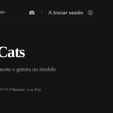
Iniciar sesión
os
Cats
Generador De Video Con IA
Crea vídeos a partir de texto o imágenes con
IA.
assets o genera un modelo
Realistic, Low Poly
ESTILOS
Editor de mallas 3D