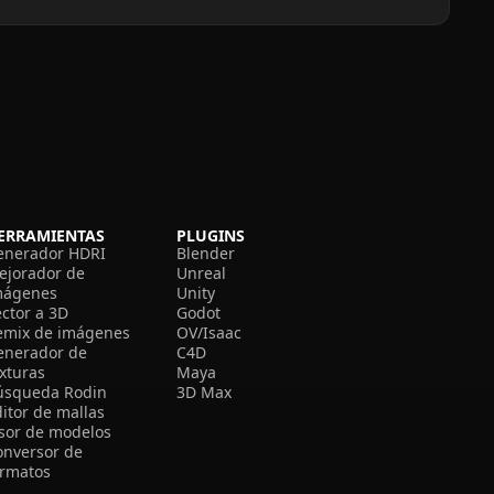
ERRAMIENTAS
PLUGINS
enerador HDRI
Blender
ejorador de
Unreal
mágenes
Unity
ector a 3D
Godot
emix de imágenes
OV/Isaac
enerador de
C4D
exturas
Maya
úsqueda Rodin
3D Max
itor de mallas
isor de modelos
onversor de
ormatos