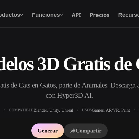
API
Precios
oductos
Funciones
Recurs
elos 3D Gratis de 
Texto A 3D
Del prompt de texto al objeto 3D — al
instante.
tis de Cats en Gatos, parte de Animales. Descarga 
API
Integra nuestra IA creativa en tu app o flujo de
con Hyper3D AI.
trabajo.
Blender, Unity, Unreal
Games, AR/VR, Print
COMPATIBLE
USOS
 texturas IA
Buscador de modelos 3D
Generar
Compartir
DRI IA
Convertidor SVG a 3D