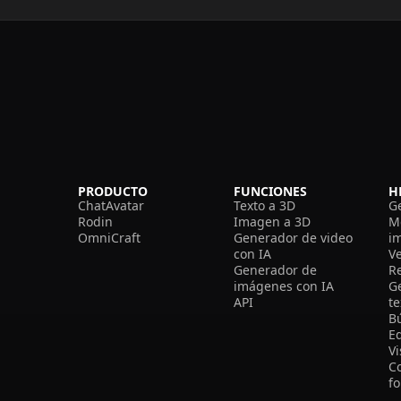
PRODUCTO
FUNCIONES
H
ChatAvatar
Texto a 3D
G
Rodin
Imagen a 3D
M
OmniCraft
Generador de video
i
con IA
V
Generador de
R
imágenes con IA
G
API
t
B
Ed
V
C
f