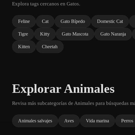
Explora tags cercanos en Gatos.
Feline
Cat
Gato Bípedo
Domestic Cat
Tigre
Kitty
Gato Mascota
Gato Naranja
Kitten
Cheetah
Explorar Animales
Revisa más subcategorías de Animales para búsquedas má
Animales salvajes
Aves
Vida marina
Perros