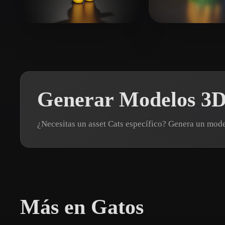
Organic
Photorealistic
Pixel
furverse ai
252 me gusta
T-BOY
36 me g
Generar Modelos 3D 
¿Necesitas un asset Cats específico? Genera un mod
Más en Gatos