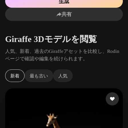
生成
ユースケース
AI画像リミックス
AI HDRIジェネレーター
3Dメッ
3D Printing
Animation
共有
AI画像エンハンサー
3Dモデル検索エンジン
Game
Automotive
Development
Design
AIテクスチャジェネレーター
SVGから3Dへの変換ツール
Giraffe 3Dモデルを閲覧
NFT Creation
E-commerce
Character
人気、新着、過去のGiraffeアセットを比較し、Rodin
VR/AR
Design
ページで確認や編集を続けられます。
Metaverse
Jewelry Design
新着
最も古い
人気
Mechanical
Engineering
プラグイン
Blender
Unity
Unreal
Godot
Maya
3DS Max