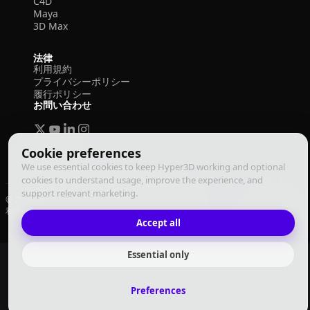
C4D
Maya
3D Max
法律
利用規約
プライバシーポリシー
履行ポリシー
お問い合わせ
Cookie preferences
We use essential cookies to keep Hyper3D working and optional
cookies to understand usage, improve the experience, and
support relevant marketing.
© 2026 Deemos Corporation. All rights reserved
利用規約
プライバシーポリシー
履行ポリシー
日本語
Accept all
Essential only
Preferences