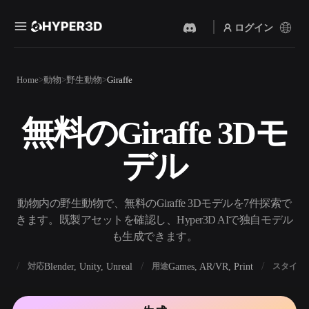
ログイン
製品
Home
動物
野生動物
Giraffe
機能
Rodin
ChatAvatar
API
無料のGiraffe 3Dモ
画像から 3D
テキストから 3D
料金
写真をアップロードするだ
テキストプロンプトから3D
けで、3Dオブジェクトが瞬
デル
オブジェクトへ — 瞬時に。
時に完成。
リソース
AI 画像生成
AI 動画生成
シンプルなプロンプトか
テキストや画像から、AIで
動物内の野生動物で、無料のGiraffe 3Dモデルを7件探索で
ら、高品質なビジュアルを
動画を作成。
生成。
きます。既製アセットを確認し、Hyper3D AIで独自モデル
コミュニティ
も生成できます。
API
私たちのクリエイティブAI
を、あなたのアプリやワー
BX
Blender, Unity, Unreal
Games, AR/VR, Print
対応
用途
スタイル
ストーリー
研究
ブログ
クフローに組み込みましょ
う。
OmniCraft