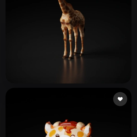
ComfyUI
21
スタイル
Abstract
Anime
Cartoon
Cel-Shaded
Fantasy
Flat
Gothic
Hand-Painted
Industrial
Isometric
Low Poly
Medieval
Minimalist
Modern
Organic
Photorealistic
27 いいね
Van Biljoen Duné
Pixel Art
Realistic
Retro
Stylized
Voxel