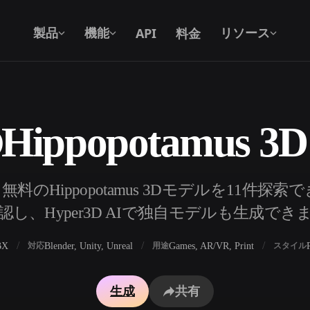
API
料金
製品
機能
リソース
ippopotamus 
テキストから 3D
テキストプロンプトから3Dオブジェク
トへ — 瞬時に。
API
料のHippopotamus 3Dモデルを11件探
私たちのクリエイティブAIを、あなたの
認し、Hyper3D AIで独自モデルも生成でき
アプリやワークフローに組み込みましょ
う。
BX
Blender, Unity, Unreal
Games, AR/VR, Print
対応
用途
スタイル
ェネレーター
3Dモデル検索エンジン
生成
共有
レーター
SVGから3Dへの変換ツール