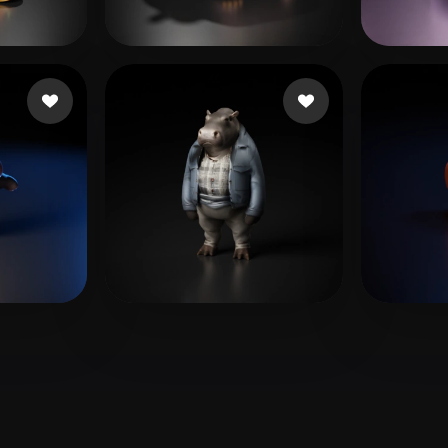
 Art
Realistic
Retro
いいね
30 いいね
Icha Icha
Busai
5 いいね
4 いいね
 Quan
Zhang Allen
Siojo