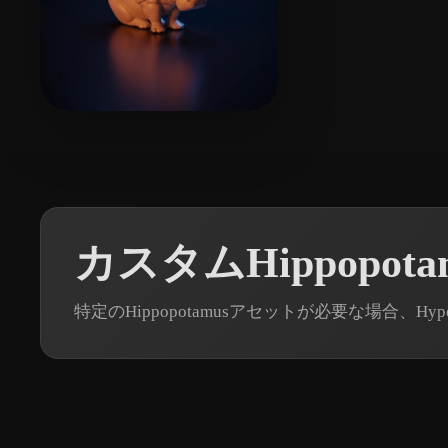
7 いいね
Zhang Allen
カスタムHippopot
特定のHippopotamusアセットが必要な場合、Hy