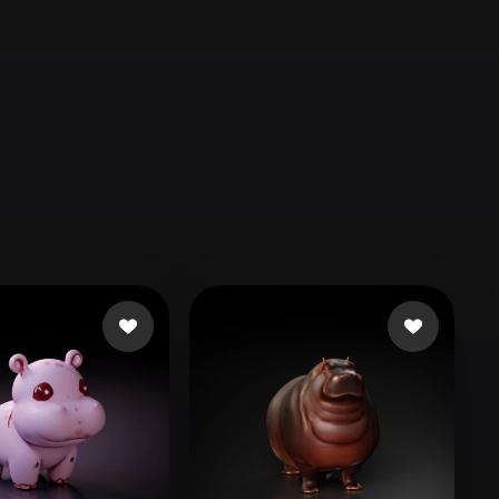
Automotive
Design
Character
Design
21
Flat
Gothic
Minimalist
Modern