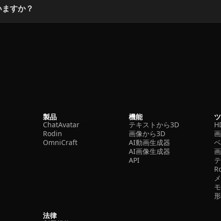
ていますか？
製品
機能
ChatAvatar
テキストから3D
H
Rodin
画像から3D
OmniCraft
AI動画生成器
ベ
AI画像生成器
API
R
法律