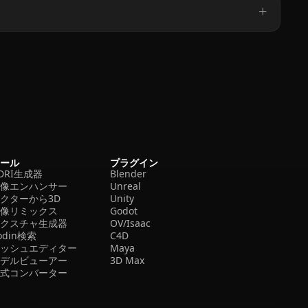
ツール
プラグイン
DRI生成器
Blender
画像エンハンサー
Unreal
クターから3D
Unity
画像リミックス
Godot
テクスチャ生成器
OV/Isaac
odin検索
C4D
メッシュエディター
Maya
モデルビューアー
3D Max
形式コンバーター