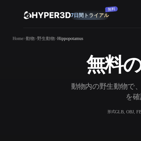
購読
製品
Home
動物
野生動物
Hippopotamus
機能
Rodin
ChatAvatar
API
無料のH
画像から 3D
料金
写真をアップロードするだけで、3Dオ
ブジェクトが瞬時に完成。
リソース
動物内の野生動物で、無
AI 画像生成
シンプルなプロンプトから、高品質なビ
を確
ジュアルを生成。
コミュニティ
GLB, OBJ, F
形式
OmniCraft
ストーリー
研究
ブログ
AI画像リミックス
AIテクスチャジ
AI画像エンハンサー
AI HDRIジェネ