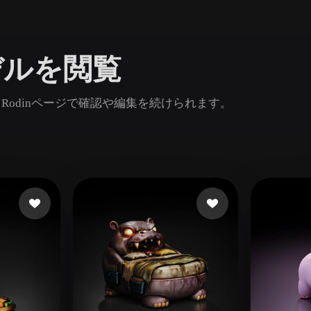
Game
n
Development
Dモデルを閲覧
ce
VR/AR
Mechanical
し、Rodinページで確認や編集を続けられます。
Engineering
ot
Maya
3DS Max
ComfyUI
oon
Cel-Shaded
Fantasy
tric
Low Poly
Medieval