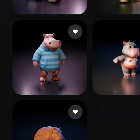
Organic
Photorealistic
Pixel
55 いいね
80 
THC
bukkumi
9 いいね
W Eric
Nguyen Thanh