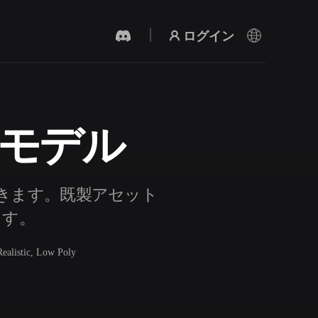
ログイン
3Dモデル
AI 動画生成
テキストや画像から、AIで動画を作成。
索できます。既製アセット
ます。
Realistic, Low Poly
3Dメッシュエディター