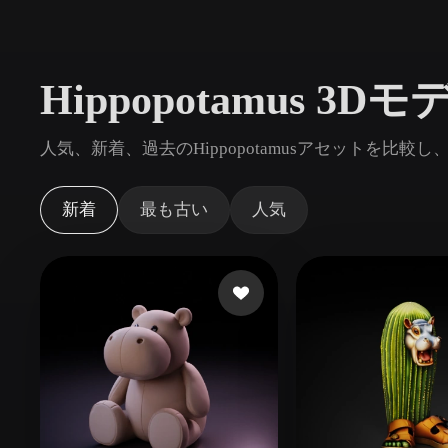
ユースケース
3D Printing
Animatio
Hippopotamus 3
NFT Creation
E-commer
Jewelry
Metaverse
人気、新着、過去のHippopotamusアセットを比較
Design
プラグイン
新着
最も古い
人気
Blender
Unity
Unreal
God
スタイル
Abstract
Anime
Cart
Hand-Painted
Industrial
Isome