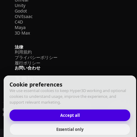
Unity
Godot
OV/Isaac
C4D
Maya
3D Max
法律
利用規約
プライバシーポリシー
履行ポリシー
お問い合わせ
Cookie preferences
We use essential cookies to keep Hyper3D working and optional
cookies to understand usage, improve the experience, and
support relevant marketing.
© 2026 Deemos Corporation. All rights reserved
利用規約
プライバシーポリシー
履行ポリシー
Accept all
日本語
Essential only