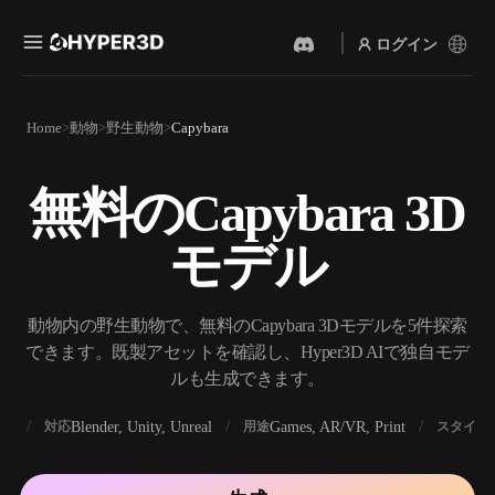
ログイン
製品
Home
動物
野生動物
Capybara
機能
Rodin
ChatAvatar
API
無料のCapybara 3D
画像から 3D
テキストから 3D
料金
写真をアップロードするだ
テキストプロンプトから3D
けで、3Dオブジェクトが瞬
モデル
オブジェクトへ — 瞬時に。
時に完成。
リソース
AI 画像生成
AI 動画生成
シンプルなプロンプトか
テキストや画像から、AIで
動物内の野生動物で、無料のCapybara 3Dモデルを5件探索
ら、高品質なビジュアルを
動画を作成。
生成。
できます。既製アセットを確認し、Hyper3D AIで独自モデ
コミュニティ
ルも生成できます。
API
私たちのクリエイティブAI
を、あなたのアプリやワー
BX
Blender, Unity, Unreal
Games, AR/VR, Print
対応
用途
スタイル
ストーリー
研究
ブログ
クフローに組み込みましょ
う。
OmniCraft