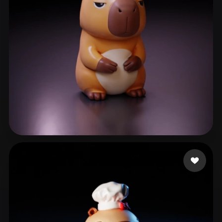
ComfyUI
21
スタイル
Abstract
Anime
Cartoon
Cel-Shaded
Fantasy
Flat
Gothic
Hand-Painted
Industrial
Isometric
Low Poly
Medieval
Minimalist
Modern
Organic
Photorealistic
65 いいね
sherry
Pixel Art
Realistic
Retro
Stylized
Voxel