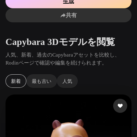
生成
ユースケース
AI画像リミックス
AI HDRIジェネレーター
3Dメッ
3D Printing
Animation
共有
AI画像エンハンサー
3Dモデル検索エンジン
Game
Automotive
Development
Design
AIテクスチャジェネレーター
SVGから3Dへの変換ツール
Capybara 3Dモデルを閲覧
NFT Creation
E-commerce
Character
人気、新着、過去のCapybaraアセットを比較し、
VR/AR
Design
Rodinページで確認や編集を続けられます。
Metaverse
Jewelry Design
新着
最も古い
人気
Mechanical
Engineering
プラグイン
Blender
Unity
Unreal
Godot
Maya
3DS Max