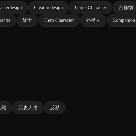
acterdesign
Creaturedesign
Game Character
吉祥物
acter
战士
Hero Character
外星人
Companion
英雄
历史人物
反派