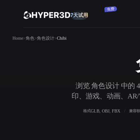
订阅
产品
Home
角色
角色设计
Chibi
功能
Rodin
ChatAvatar
API
图片转 3D
定价
上传一张图片，即刻获得 3D 物体。
资源
浏览 角色设计 中的 4
AI 图片生成器
印、游戏、动画、AR/V
用一句简单提示生成高质量视觉内容。
社区
OmniCraft
GLB, OBJ, FBX
格式
兼容
AI 图像重混
AI 纹理生成器
故事
研究
博客
AI 图像增强器
AI HDRI 生成