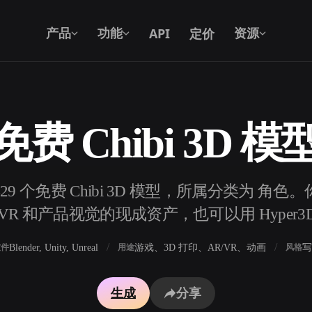
API
定价
产品
功能
资源
免费 Chibi 3D 模
文本转 3D
从文字提示到 3D 物体 —— 即刻完成。
29 个免费 Chibi 3D 模型，所属分类为 角色
API
将我们的创意 AI 接入你的应用或工作
R 和产品视觉的现成资产，也可以用 Hyper3
流。
Blender, Unity, Unreal
游戏、3D 打印、AR/VR、动画
写
软件
用途
风格
3D 模型搜索引擎
生成
分享
器
SVG 转 3D 转换器