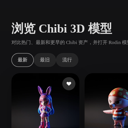
用例
3D Printing
Animatio
浏览 Chibi 3D 模型
NFT Creation
E-commer
Jewelry
Metaverse
对比热门、最新和更早的 Chibi 资产，并打开 Rodi
Design
插件
最新
最旧
流行
Blender
Unity
Unreal
God
风格
Abstract
Anime
Cart
Hand-Painted
Industrial
Isome