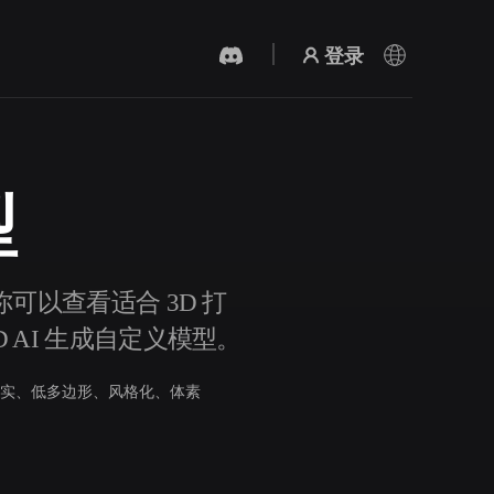
登录
型
AI 视频生成器
用 AI 从文字或图片创作视频。
。你可以查看适合 3D 打
D AI 生成自定义模型。
实、低多边形、风格化、体素
3D 网格 편집기