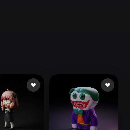
Automotive
Design
Character
Design
21
Flat
Gothic
Minimalist
Modern