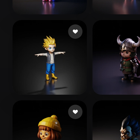
Organic
Photorealistic
Pixel
191 点赞
이 승엽
38 点赞
eEhyQx
98 点赞
73 点赞
dawood faizan
cyk