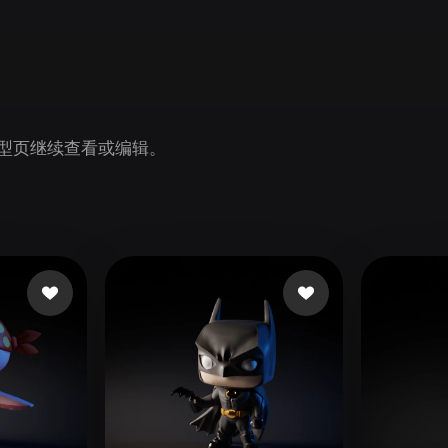
Game
n
Development
ce
VR/AR
Mechanical
n 模型页继续查看或编辑。
Engineering
ot
Maya
3DS Max
ComfyUI
oon
Cel-Shaded
Fantasy
tric
Low Poly
Medieval