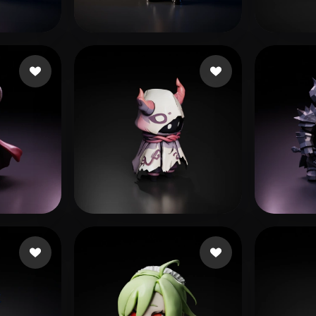
 Art
Realistic
Retro
288 点赞
Hřebíková Terka
ave m
135 点赞
suppoert kazan
Valli