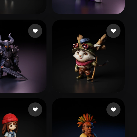
Stylized
Voxel
102 点赞
31 点赞
ujica
ged nub
200 点赞
36 点赞
eres Pierce
Josephino