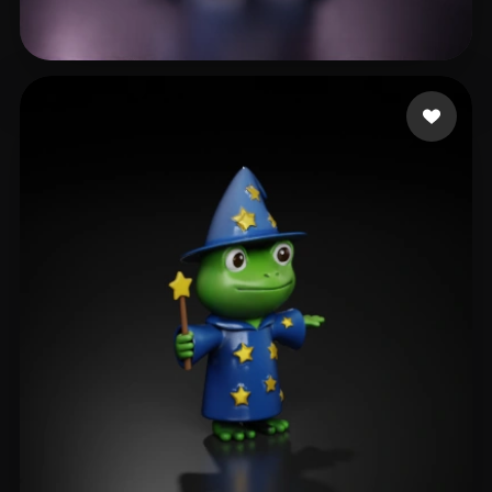
129 点赞
Luo Lu o cheng wei