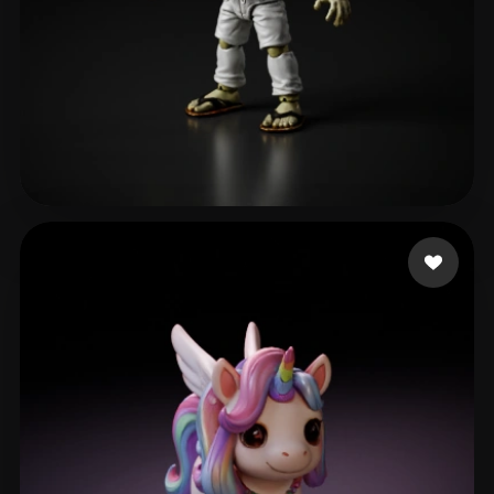
27 点赞
Bonilla Josue