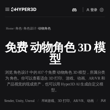
登录
产品
Home
角色
角色设计
动物角色
功能
Rodin
ChatAvatar
API
免费 动物角色 3D 模
图片转 3D
文本转 3D
定价
上传一张图片，即刻获得 3D
从文字提示到 3D 物体 ——
型
物体。
即刻完成。
资源
AI 视频生成器
AI 图片生成器
用 AI 从文字或图片创作视
用一句简单提示生成高质量
浏览 角色设计 中的 837 个免费 动物角色 3D 模型，所属分类
频。
视觉内容。
为 角色。你可以查看适合 3D 打印、游戏、动画、AR/VR 和
社区
产品视觉的现成资产，也可以用 Hyper3D AI 生成自定义模
API
型。
将我们的创意 AI 接入你的应
用或工作流。
故事
研究
博客
Blender, Unity, Unreal
游戏、3D 打印、AR/VR、动画
写
软件
用途
风格
OmniCraft