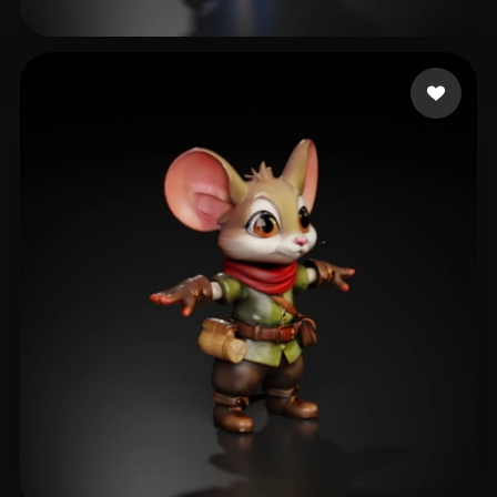
28 点赞
Swaroop Rohit