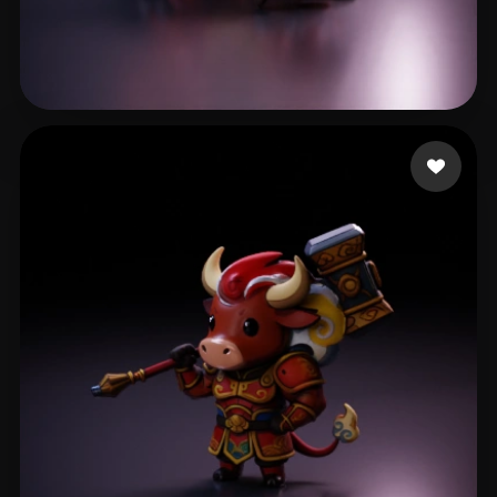
51 点赞
Danylets Sviatoslav