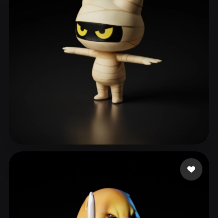
ComfyUI
21
风格
Abstract
Anime
Cartoon
Cel-Shaded
Fantasy
Flat
Gothic
Hand-Painted
Industrial
Isometric
Low Poly
Medieval
Minimalist
Modern
Organic
Photorealistic
Pixel Art
Realistic
Retro
Stylized
이 승엽
77 点赞
Voxel