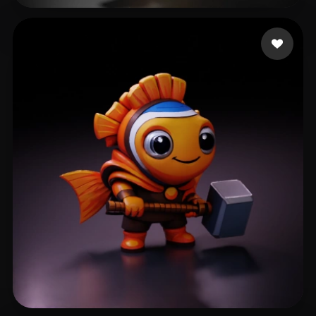
108 点赞
Pufic Jovan