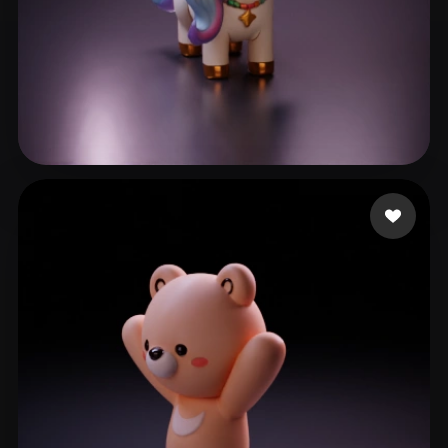
56 点赞
Lee Traveler