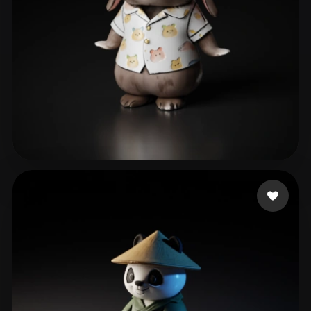
73 点赞
9043294@kkhol.help