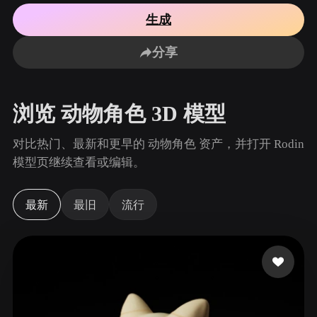
用例
AI 图像重混
AI HDRI 生成器
3D 网格 편집기
生成
3D Printing
Animation
AI 图像增强器
3D 模型搜索引擎
分享
Game
Automotive
AI 纹理生成器
SVG 转 3D 转换器
Development
Design
NFT Creation
E-commerce
浏览 动物角色 3D 模型
Character
VR/AR
Design
对比热门、最新和更早的 动物角色 资产，并打开 Rodin
Metaverse
Jewelry Design
模型页继续查看或编辑。
Mechanical
Engineering
最新
最旧
流行
插件
Blender
Unity
Unreal
Godot
Maya
3DS Max