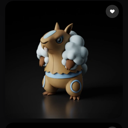
47 点赞
Bardyshev Dmitrii
32 点赞
Geferson da Conceiçã