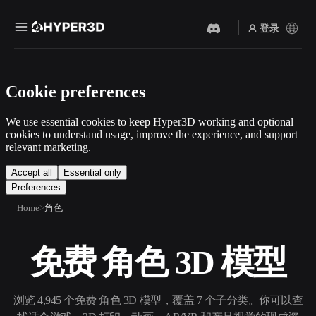
登录
产品
Cookie preferences
功能
Rodin
ChatAvatar
API
We use essential cookies to keep Hyper3D working and optional
图片转 3D
文本转 3D
cookies to understand usage, improve the experience, and support
定价
relevant marketing.
上传一张图片，即刻获得 3D
从文字提示到 3D 物体 ——
物体。
即刻完成。
资源
Accept all
Essential only
Preferences
AI 视频生成器
AI 图片生成器
用 AI 从文字或图片创作视
用一句简单提示生成高质量
Home
角色
频。
视觉内容。
社区
API
免费 角色 3D 模型
将我们的创意 AI 接入你的应
用或工作流。
故事
研究
博客
浏览 4,945 个免费 角色 3D 模型，覆盖 7 个子分类。你可以查
OmniCraft