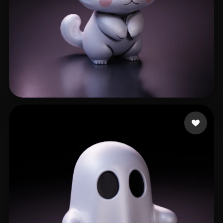
502 点赞
GinSiCheung