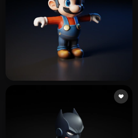
517 点赞
fdfsfdsfdgkjh gfdhgf