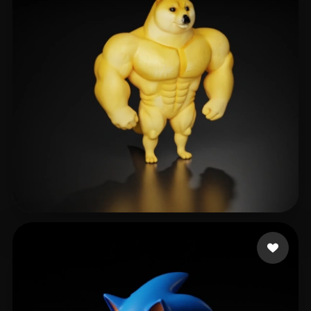
531 点赞
Dmitrieva Anastasiia