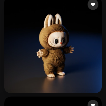
814 点赞
محمد