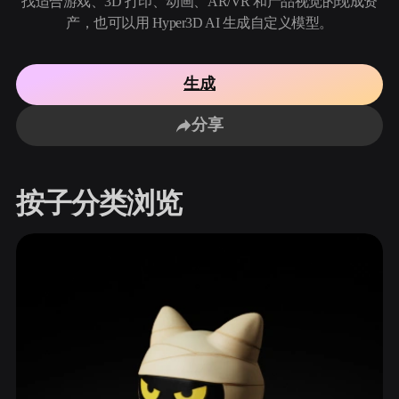
找适合游戏、3D 打印、动画、AR/VR 和产品视觉的现成资
用例
AI 图像重混
AI HDRI 生成器
3D 网格 편집기
产，也可以用 Hyper3D AI 生成自定义模型。
3D Printing
Animation
AI 图像增强器
3D 模型搜索引擎
Game
Automotive
AI 纹理生成器
SVG 转 3D 转换器
生成
Development
Design
NFT Creation
E-commerce
分享
Character
VR/AR
Design
按子分类浏览
Metaverse
Jewelry Design
Mechanical
Engineering
插件
Blender
Unity
Unreal
Godot
Maya
3DS Max