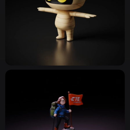
ComfyUI
21
风格
Abstract
Anime
Cartoon
Cel-Shaded
Fantasy
Flat
Gothic
Hand-Painted
Industrial
Isometric
Low Poly
Medieval
怪物与亡灵
Minimalist
Modern
Organic
Photorealistic
644 模型
Pixel Art
Realistic
Retro
Stylized
Voxel