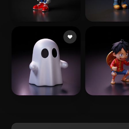
24 Fitfreak
521 curtidas
fdfsfdsfdgkjh g
jaeY
502 curtidas
Ansel Wong
492