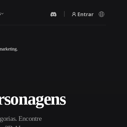
Entrar
s
marketing.
Gerador De Vídeo IA
Crie vídeos a partir de texto ou imagens com
IA.
rsonagens
Editor de Malhas 3D
gorias. Encontre