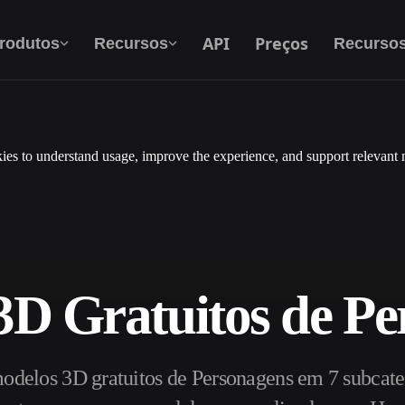
API
Preços
rodutos
Recursos
Recurso
es to understand usage, improve the experience, and support relevant 
Texto Para 3D
Do prompt de texto ao objeto 3D — na hora.
API
Integre nossa IA criativa ao seu app ou fluxo
de trabalho.
3D Gratuitos de Pe
exturas IA
Motor de Busca de Modelos 3D
odelos 3D gratuitos de Personagens em 7 subcate
HDRI IA
Conversor de SVG para 3D