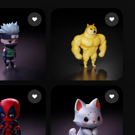
an
560 curtidas
Dmitrieva Anastasiia
531 curtidas