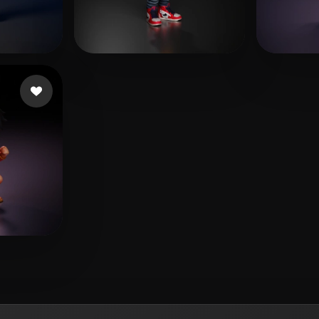
fdhgf
517 curtidas
remrott
516 curtidas
Çanak
 curtidas