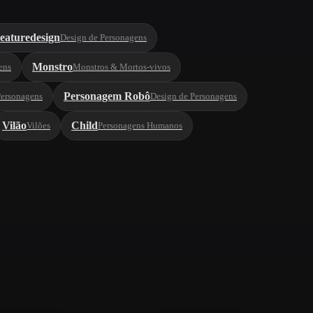
eaturedesign
Design de Personagens
Monstro
ens
Monstros & Mortos-vivos
Personagem Robô
Personagens
Design de Personagens
Vilão
Child
Vilões
Personagens Humanos