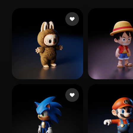
814 curtidas
gzpy xing
797 cu
محمد