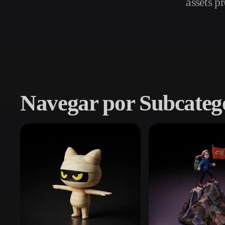
assets 
Casos De Uso
3D Printing
Animatio
NFT Creation
E-commer
Jewelry
Metaverse
Design
Navegar por Subcateg
Plug-Ins
Blender
Unity
Unreal
God
Estilos
Abstract
Anime
Cart
Hand-Painted
Industrial
Isome