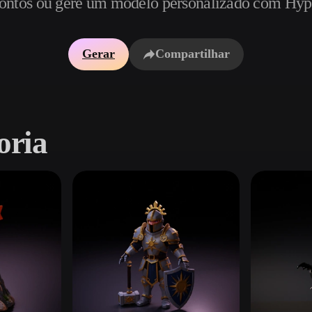
prontos ou gere um modelo personalizado com Hyp
Game
n
Development
Gerar
Compartilhar
ce
VR/AR
Mechanical
Engineering
oria
ot
Maya
3DS Max
ComfyUI
oon
Cel-Shaded
Fantasy
tric
Low Poly
Medieval