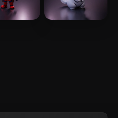
lı Emre
510 curtidas
GinSiCheung
502 curtidas