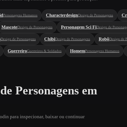
id
Characterdesign
Cr
Personagens Humanos
Design de Personagens
Mascote
Personagem Sci Fi
Design de Personagens
Design de Personag
o
Chibi
Robô
Design de Personagens
Design de Personagens
Design de 
Guerreiro
Homem
Guerreiros & Soldados
Personagens Humanos
 de Personagens em
din para inspecionar, baixar ou continuar