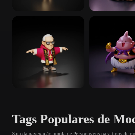
Organic
Photorealistic
Pixel
Monstros & Mortos-vivos
Personagens Hum
644 modelos
872 modelos
Figuras Históricas
Vilões
10 modelos
171 modelos
Tags Populares de Mo
Saia da navegação ampla de Personagens para tipos de mo