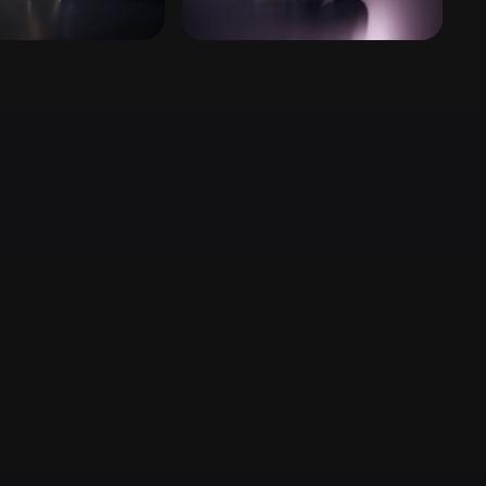
Stylized
Voxel
óis
Design de Personagens
s
2.821 modelos