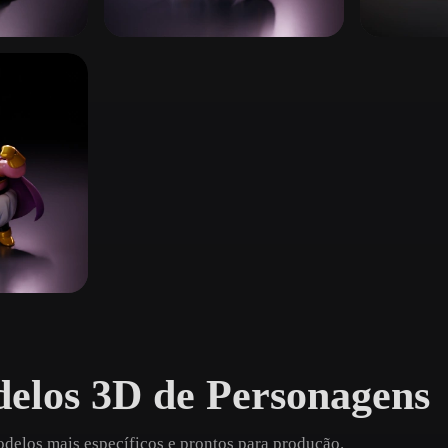
 Art
Realistic
Retro
anos
Guerreiros & Soldados
Super-her
343 modelos
84 modelo
delos 3D de Personagens
delos mais específicos e prontos para produção.