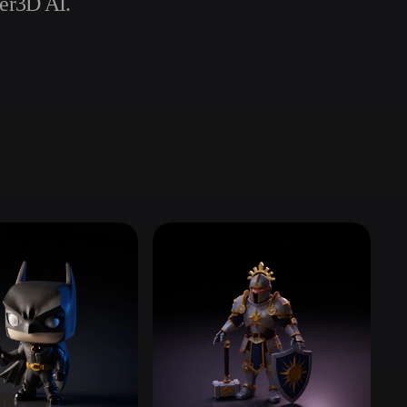
er3D AI.
Automotive
Design
Character
Design
21
Flat
Gothic
Minimalist
Modern