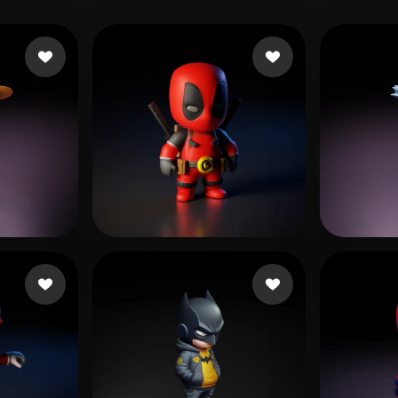
rtidas
Ronquillo Edgar
619 curtidas
wen l