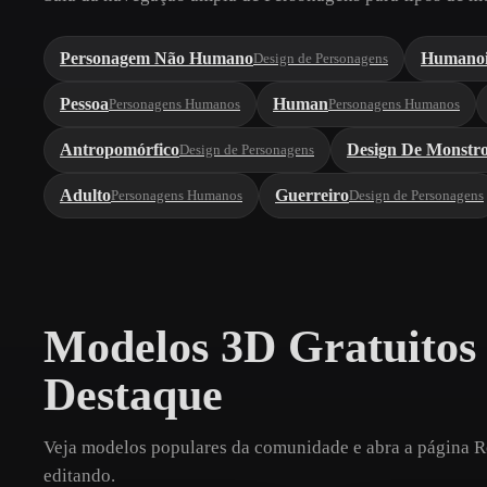
Personagem Não Humano
Humano
Design de Personagens
Pessoa
Human
Personagens Humanos
Personagens Humanos
Antropomórfico
Design De Monstr
Design de Personagens
Adulto
Guerreiro
Personagens Humanos
Design de Personagens
Modelos 3D Gratuitos
Destaque
Veja modelos populares da comunidade e abra a página Ro
editando.