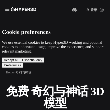
登录
产品
Cookie preferences
功能
Rodin
ChatAvatar
API
We use essential cookies to keep Hyper3D working and optional
图片转 3D
文本转 3D
cookies to understand usage, improve the experience, and support
定价
relevant marketing.
上传一张图片，即刻获得 3D
从文字提示到 3D 物体 ——
物体。
即刻完成。
资源
Accept all
Essential only
Preferences
AI 视频生成器
AI 图片生成器
用 AI 从文字或图片创作视
用一句简单提示生成高质量
Home
奇幻与神话
频。
视觉内容。
社区
API
免费 奇幻与神话 3D
将我们的创意 AI 接入你的应
用或工作流。
故事
研究
博客
模型
OmniCraft