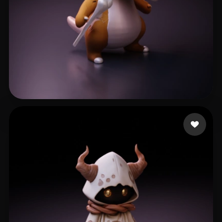
302 点赞
Lee Chuk Yuen