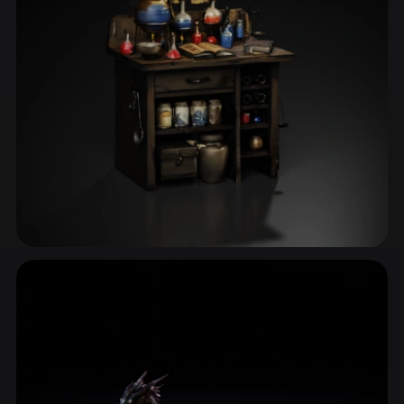
ComfyUI
21
风格
Abstract
Anime
Cartoon
Cel-Shaded
Fantasy
Flat
Gothic
Hand-Painted
Industrial
Isometric
Low Poly
Medieval
Minimalist
Modern
Organic
Photorealistic
巫师与魔法师
Pixel Art
Realistic
Retro
Stylized
88 模型
Voxel