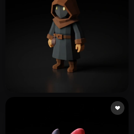
363 点赞
Kale Ensar