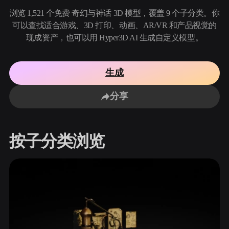
用例
AI 图像重混
AI HDRI 生成器
3D 网格 편집기
浏览 1,521 个免费 奇幻与神话 3D 模型，覆盖 9 个子分类。你
3D Printing
Animation
可以查找适合游戏、3D 打印、动画、AR/VR 和产品视觉的
AI 图像增强器
3D 模型搜索引擎
现成资产，也可以用 Hyper3D AI 生成自定义模型。
Game
Automotive
AI 纹理生成器
SVG 转 3D 转换器
Development
Design
NFT Creation
E-commerce
生成
Character
VR/AR
分享
Design
Metaverse
Jewelry Design
Mechanical
按子分类浏览
Engineering
插件
Blender
Unity
Unreal
Godot
Maya
3DS Max