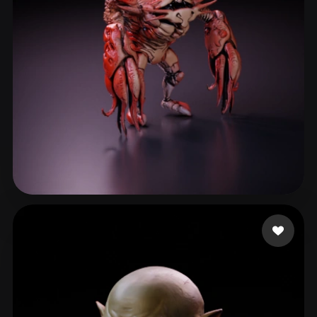
31 点赞
notTheDaveCave