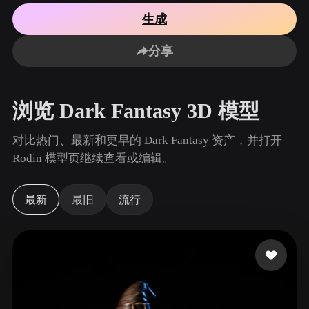
用例
AI 图像重混
AI HDRI 生成器
3D 网格 편집기
生成
3D Printing
Animation
AI 图像增强器
3D 模型搜索引擎
分享
Game
Automotive
AI 纹理生成器
SVG 转 3D 转换器
Development
Design
NFT Creation
E-commerce
浏览 Dark Fantasy 3D 模型
Character
VR/AR
Design
对比热门、最新和更早的 Dark Fantasy 资产，并打开
Metaverse
Jewelry Design
Rodin 模型页继续查看或编辑。
Mechanical
Engineering
最新
最旧
流行
插件
Blender
Unity
Unreal
Godot
Maya
3DS Max