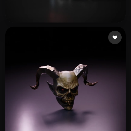
45 点赞
Гарькавый Александр