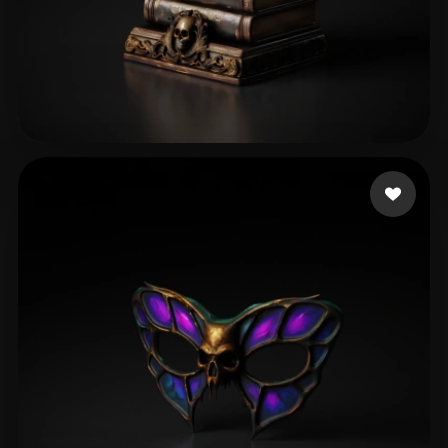
29 点赞
perrydies