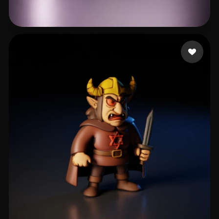
52 点赞
Moquillaza Edgardo