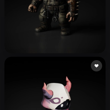
tribug1234
95 me gusta