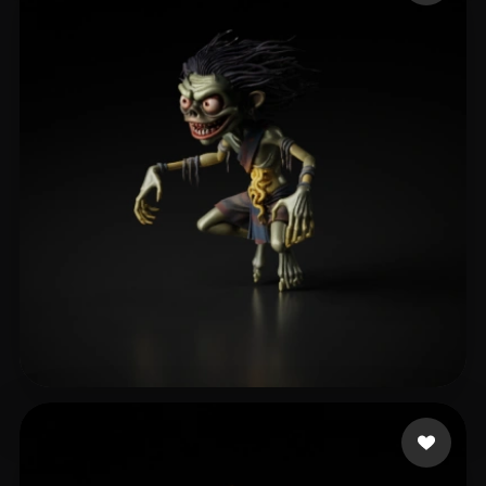
Tnk Tao
110 me gusta