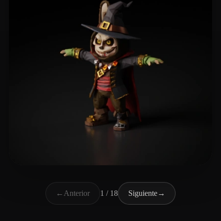
hkjl;
78 me gusta
←
Anterior
1 / 18
Siguiente
→