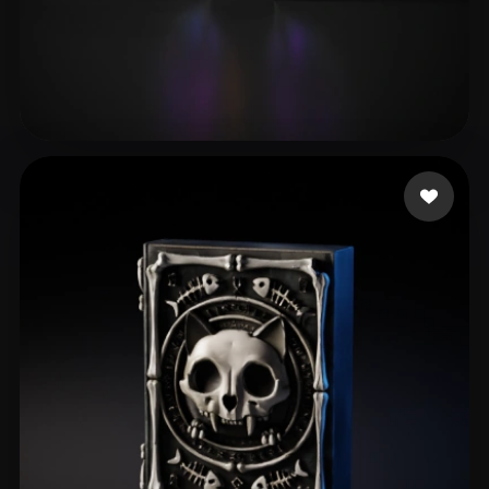
vid828
38 me gusta