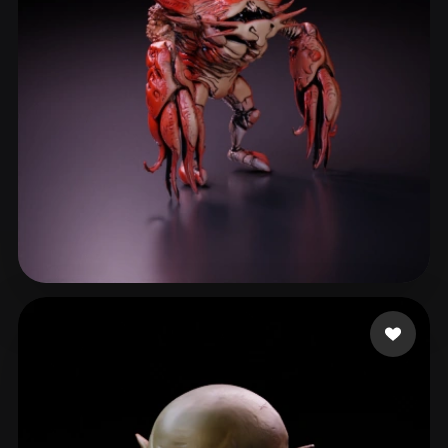
notTheDaveCave
31 me gusta