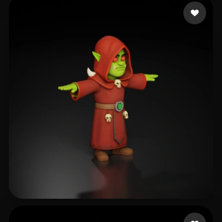
singh Harvinder
295 me gusta
M Andrew
71 me gusta