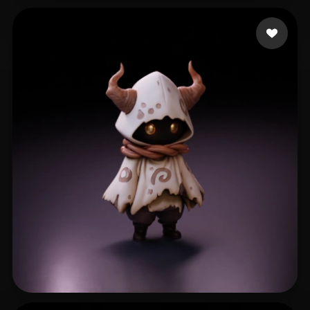
mardelll
44 me gusta