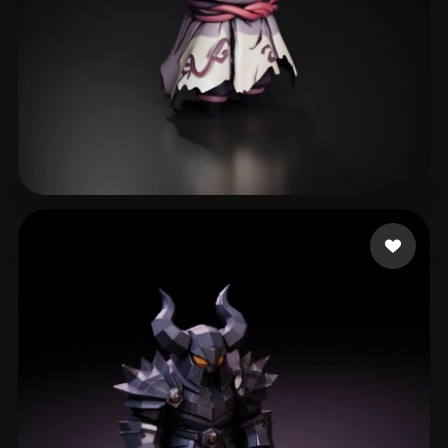
suppoert kazan
135 me gusta