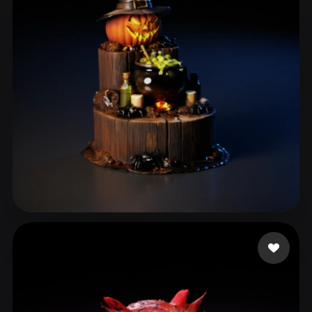
ComfyUI
21
Estilos
Abstract
Anime
Cartoon
Cel-Shaded
Fantasy
Flat
Gothic
Hand-Painted
Industrial
Isometric
Low Poly
Medieval
Minimalist
Modern
Organic
Photorealistic
Pixel Art
Realistic
Retro
Stylized
Boo
14 me gusta
Voxel