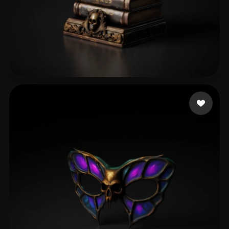
perrydies
29 me gusta