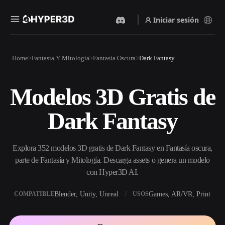
Iniciar sesión
Productos
Home
Fantasía Y Mitología
Fantasía Oscura
Dark Fantasy
Funciones
Rodin
ChatAvatar
API
Modelos 3D Gratis de
Imagen A 3D
Texto A 3D
Precios
Sube una imagen y obtén un
Del prompt de texto al objeto
Dark Fantasy
objeto 3D al instante.
3D — al instante.
Recursos
Generador De Imágenes Con
Generador De Video Con IA
IA
Explora 352 modelos 3D gratis de Dark Fantasy en Fantasía oscura,
Crea vídeos a partir de texto o
Genera imágenes de alta
imágenes con IA.
calidad a partir de un simple
parte de Fantasía y Mitología. Descarga assets o genera un modelo
Comunidad
prompt.
con Hyper3D AI.
API
Blender, Unity, Unreal
Games, AR/VR, Print
COMPATIBLE
USOS
Integra nuestra IA creativa en
Historia
Investigación
Blog
tu app o flujo de trabajo.
OmniCraft