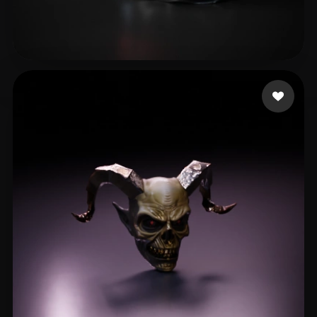
Гарькавый Александр
45 me gusta