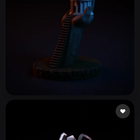
ComfyUI
21
Estilos
Abstract
Anime
Cartoon
Cel-Shaded
Fantasy
Flat
Gothic
Hand-Painted
Industrial
Isometric
Low Poly
Medieval
Minimalist
Modern
Organic
Photorealistic
Pixel Art
Realistic
Retro
Stylized
Montemoino Jacques
3 me gusta
Voxel