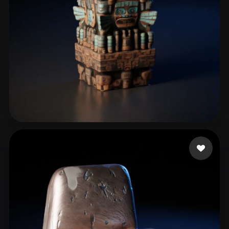
JCascadas
113 me gusta