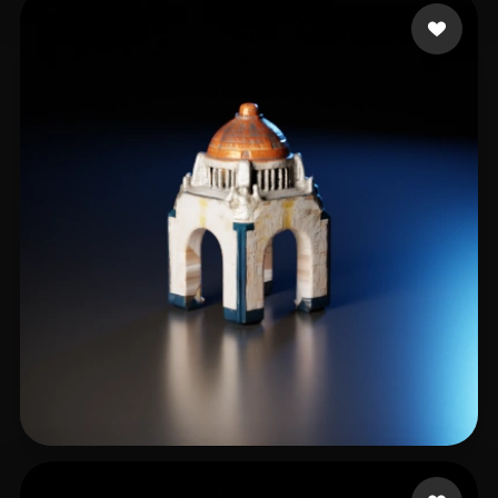
guojinzhu
16 me gusta
ArteMex AI
14 me gusta