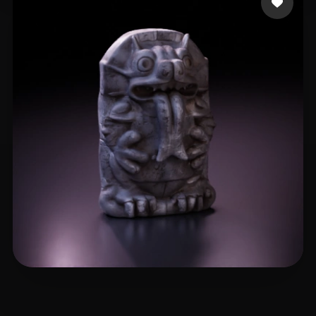
北瓜 PG
8 me gusta