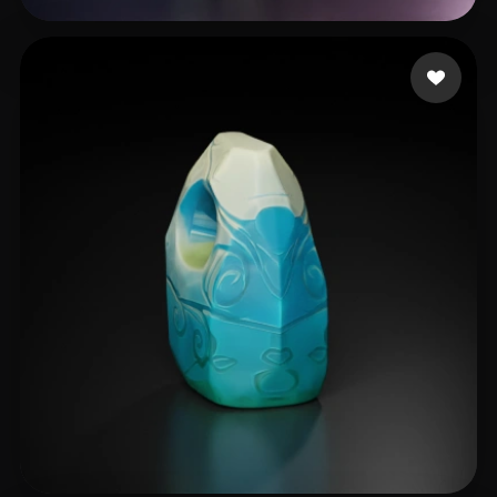
John
5 me gusta