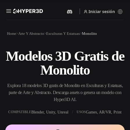
Iniciar sesión
Productos
Home
Arte Y Abstracto
Esculturas Y Estatuas
Monolito
Funciones
Rodin
ChatAvatar
API
Modelos 3D Gratis de
Imagen A 3D
Texto A 3D
Precios
Sube una imagen y obtén un
Del prompt de texto al objeto
Monolito
objeto 3D al instante.
3D — al instante.
Recursos
Generador De Imágenes Con
Generador De Video Con IA
IA
Explora 18 modelos 3D gratis de Monolito en Esculturas y Estatuas,
Crea vídeos a partir de texto o
Genera imágenes de alta
imágenes con IA.
calidad a partir de un simple
parte de Arte y Abstracto. Descarga assets o genera un modelo con
Comunidad
prompt.
Hyper3D AI.
API
Blender, Unity, Unreal
Games, AR/VR, Print
COMPATIBLE
USOS
Integra nuestra IA creativa en
Historia
Investigación
Blog
tu app o flujo de trabajo.
OmniCraft