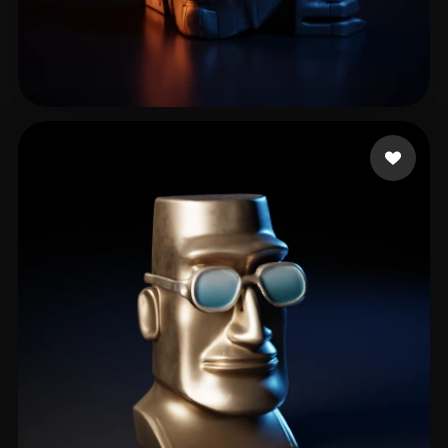
sandstormofsadness
20 me gusta