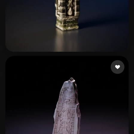
jianmo65
16 me gusta