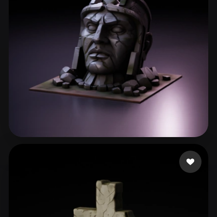
Prihodko Serhii
57 me gusta